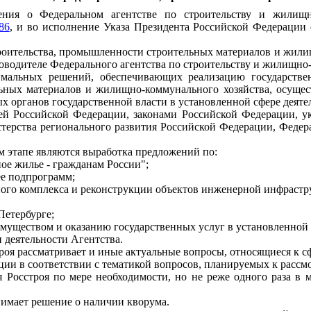
ния о Федеральном агентстве по строительству и жилищно
86
, и во исполнение Указа Президента Российской Федерации 
роительства, промышленности строительных материалов и жилищн
водителе Федерального агентства по строительству и жилищно-
тимальных решений, обеспечивающих реализацию государстве
ельных материалов и жилищно-коммунального хозяйства, осуще
 органов государственной власти в установленной сфере деяте
цией Российской Федерации, законами Российской Федерации, 
ерства регионального развития Российской Федерации, Федер
м этапе являются выработка предложений по:
ое жилье - гражданам России";
е подпрограмм;
ого комплекса и реконструкции объектов инженерной инфрастр
Петербурге;
уществом и оказанию государственных услуг в установленной 
деятельности Агентства.
оя рассматривает и иные актуальные вопросы, относящиеся к сф
кции в соответствии с тематикой вопросов, планируемых к рассм
я Росстроя по мере необходимости, но не реже одного раза в
инимает решение о наличии кворума.