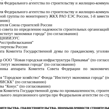
ля Федерального агентства по строительству и жилищно-коммуна
еля Федерального агентства по строительству и жилищно-коммун
ктной группы по мониторингу ЖКХ
РАО ЕЭС
России, 1-й замест
ванию)
ателя Союза строителей России
го совета по определению надежности строительных организаций
нститут экономики города" (по согласованию)
УП ЦНИИЭУС
Росстройизыскания"
кспертизы России
ата Комитета Государственной думы по гражданскому, уголов
ор ООО "Новая городская инфраструктура Прикамья" (по соглас
ститут экономики города" (по согласованию)
льника аппарата Комитета Совета Федерации по экономичес
ия "Городское хозяйство" Фонда "Институт экономики города" (п
"МИСКК" (по согласованию)
тва "Конус" (по согласованию)
еля Комитета Государственной думы по промышленности, строите
ального лицензионного центра при Федеральном агентстве по с
оительства, градостроительства, промышленности строител