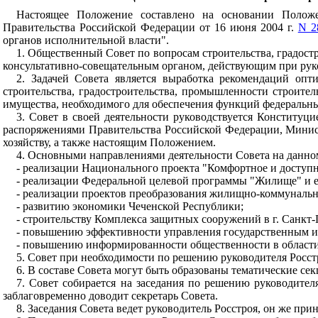
Настоящее Положение составлено на основании Положе
Правительства Российской Федерации от 16 июня 2004 г.
N 2
органов исполнительной власти".
1. Общественный Совет по вопросам строительства, градост
консультативно-совещательным органом, действующим при руко
2. Задачей Совета является выработка рекомендаций оп
строительства, градостроительства, промышленности строит
имущества, необходимого для обеспечения функций федеральных
3. Совет в своей деятельности руководствуется Конститу
распоряжениями Правительства Российской Федерации, Минист
хозяйству, а также настоящим Положением.
4. Основными направлениями деятельности Совета на данно
- реализации Национального проекта "Комфортное и доступн
- реализации Федеральной целевой программы "Жилище" и е
- реализации проектов преобразования жилищно-коммунальн
- развитию экономики Чеченской Республики;
- строительству Комплекса защитных сооружений в г. Санкт-
- повышению эффективности управления государственным им
- повышению информированности общественности в области 
5. Совет при необходимости по решению руководителя Росстр
6. В составе Совета могут быть образованы тематические се
7. Совет собирается на заседания по решению руководител
заблаговременно доводит секретарь Совета.
8. Заседания Совета ведет руководитель Росстроя, он же пр