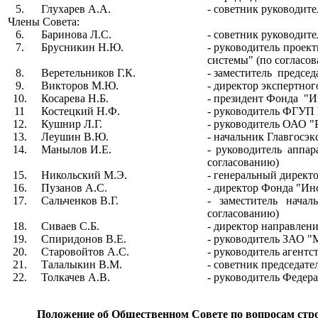
5.
Глухарев А.А.
- советник руководите
Члены Совета:
6.
Баринова Л.С.
- советник руководит
7.
Брусникин Н.Ю.
- руководитель прое
системы" (по согласо
8.
Веретельников Г.К.
- заместитель
председ
9.
Викторов М.Ю.
- директор экспертно
10.
Косарева Н.Б.
- президент Фонда
"И
11
Костецкий Н.Ф.
- руководитель ФГ
12.
Кушнир Л.Г.
- руководитель ОАО "
13.
Леушин В.Ю.
- начальник Главгосэ
14.
Манылов И.Е.
- руководитель аппар
согласованию)
15.
Никольский М.Э.
- генеральный директ
16.
Пузанов А.С.
- директор Фонда "Ин
17.
Сальченков В.Г.
- заместитель нача
согласованию)
18.
Сиваев С.Б.
- директор направлен
19.
Спиридонов В.Е.
- руководитель ЗАО 
20.
Старовойтов А.С.
- руководитель агентс
21.
Талалыкин В.М.
- советник председат
22.
Толкачев А.В.
- руководитель Федер
Положение об Общественном Совете по вопросам стр