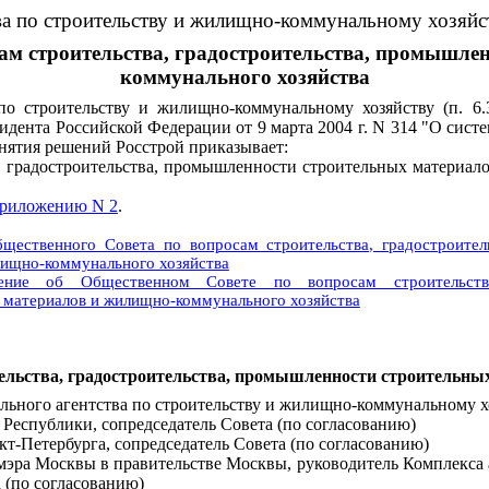
а по строительству и жилищно-коммунальному хозяйст
сам строительства, градостроительства, промышле
коммунального хозяйства
о строительству и жилищно-коммунальному хозяйству (п. 6.
зидента Российской Федерации от 9 марта 2004 г. N 314 "О сист
инятия решений Росстрой приказывает:
, градостроительства, промышленности строительных материал
риложению N 2
.
щественного Совета по вопросам строительства, градостроите
лищно-коммунального хозяйства
ение об Общественном Совете по вопросам строительства,
материалов и жилищно-коммунального хозяйства
тельства, градостроительства, промышленности строительны
ального агентства по строительству и жилищно-коммунальному хо
 Республики, сопредседатель Совета (по согласованию)
кт-Петербурга, сопредседатель Совета (по согласованию)
 мэра Москвы в правительстве Москвы, руководитель Комплекса а
 (по согласованию)