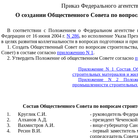
Приказ Федерального агентств
О создании Общественного Совета по вопро
В соответствии с Положением о Федеральном агентстве п
Федерации от 16 июня 2004 г.
N 286
, во исполнение Указа Пре
в целях развития коллегиальности в вопросах подготовки и пр
1. Создать Общественный Совет по вопросам строительства
Совет) в составе согласно
приложению N 1
.
2. Утвердить Положение об общественном Совете согласно
п
Приложение N 1
Состав Об
строительных материалов и жи
Приложение N 2
Полож
промышленности строительных 
Состав Общественного Совета по вопросам строи
1.
Круглик С.И.
- руководитель Федер
2.
Алханов А.Д.
- президент Чеченской
3.
Вахмистров А.И.
- вице-губернатор Сан
4.
Ресин В.И.
- первый заместитель
сопредседатель Совета