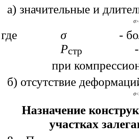
а) значительные и длите
σ
>
где
σ
-
бо
P
-
стр
при компрессио
б) отсутствие деформаци
σ
<
Назначение конструк
участках залег