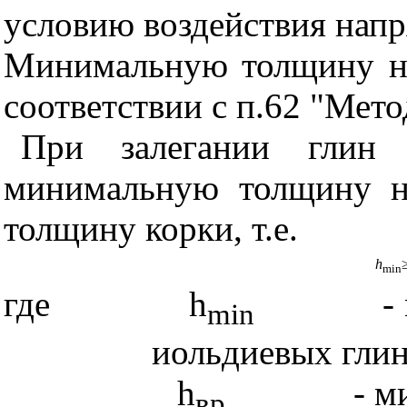
условию воздействия напр
Минимальную толщину на
соответствии с п.62 "Мето
При залегании гли
минимальную толщину н
толщину корки, т.е.
h
min
где
h
-
min
иольдиевых глин
h
-
м
вр