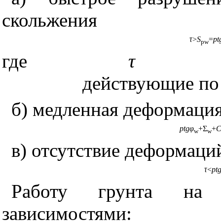
скольжения
τ
>
S
=
pt
pw
где
τ
действующие по
б) медленная деформация
ptgφ
+
Σ
+
w
w
в) отсутствие деформаци
τ
<
pt
Работу грунта на
зависимостями: