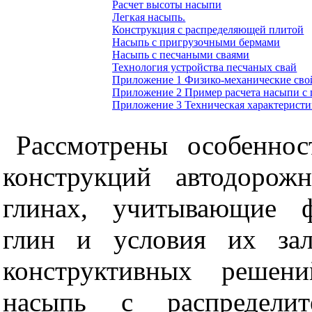
Расчет высоты насыпи
Легкая насыпь.
Конструкция с распределяющей плитой
Насыпь с пригрузочными бермами
Насыпь с песчаными сваями
Технология устройства песчаных свай
Приложение 1 Физико-механические сво
Приложение 2
Пример расчета насыпи с
Приложение
3
Техническая характеристи
Рассмотрены особенно
конструкций автодорож
глинах, учитывающие ф
глин и условия их зал
конструктивных решени
насыпь с распредели