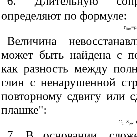
6. Длительную соп
определяют по формуле:
τ
=
p
lim
Величина невосстанав
может быть найдена с 
как разность между пол
глин с ненарушенной ст
повторному сдвигу или с
плашке":
C
=
S
–
c
pw
7. В основании, слож