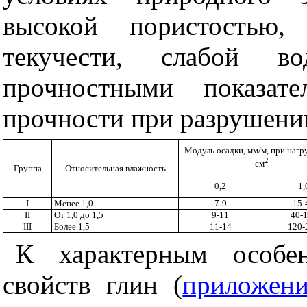
высокой пористостью,
текучести, слабой во
прочностными показат
прочности при разрушени
Модуль осадки, мм/м, при нагру
2
см
Группа
Относительная влажность
0,2
1,
I
Менее 1,0
7-9
15-
II
От 1,0 до 1,5
9-11
40-
III
Более 1,5
11-14
120-
К характерным особен
свойств глин (
приложен