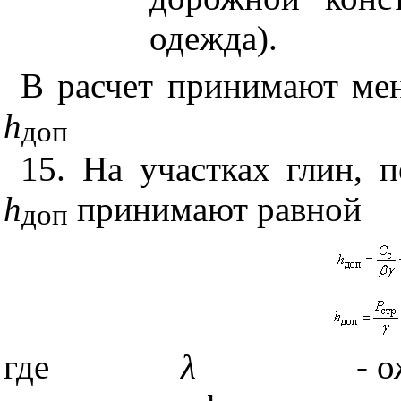
одежда).
В расчет принимают ме
h
доп
15. На участках глин, 
h
принимают равной
доп
где
λ
-
о