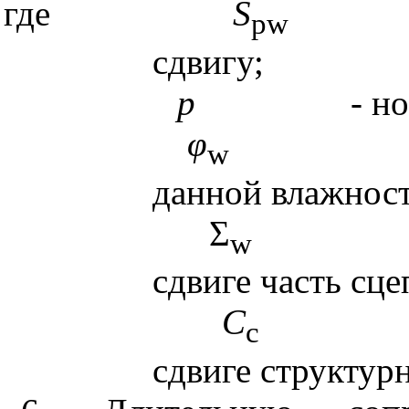
где
S
pw
сдвигу;
р
-
но
φ
w
данной влажност
Σ
w
сдвиге часть сце
С
c
сдвиге структур