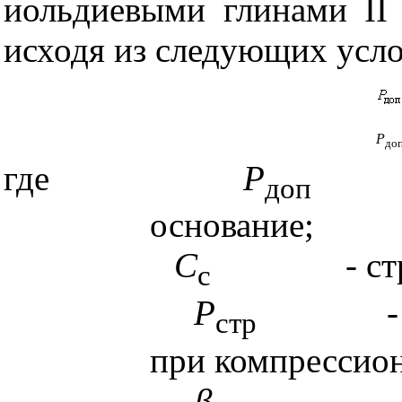
иольдиевыми глинами
II
исходя из следующих усло
Р
до
где
Р
доп
основание;
С
-
ст
с
Р
-
стр
при компрессио
β
-