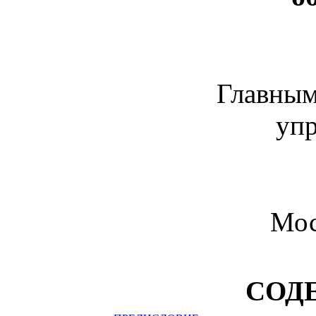
Главным
уп
Мос
СОД