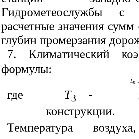
Гидрометеослужбы 
расчетные значения сумм 
глубин промерзания доро
7. Климатический к
формулы:
L
=
0
где
Т
-
3
конструкции.
Температура воздуха