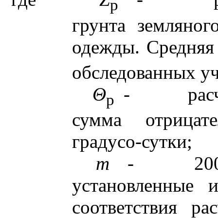
p
грунта земляног
одежды. Средняя
обследованных уч
Θ
-
рас
p
сумма отрицате
градусо-сутки;
m
-
20
установленные 
соответствия ра