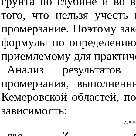
грунта по глубине и во 
того, что нельзя учесть
промерзание. Поэтому за
формулы по определению
приемлемому для практиче
Анализ результатов
промерзания, выполнен
Кемеровской областей, п
зависимость:
Z
=
m
p
где
Z
-