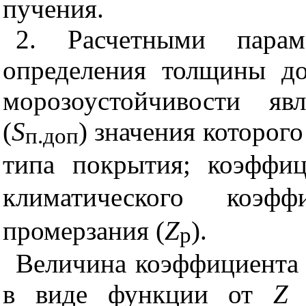
пучения.
2. Расчетными парам
определения толщины д
морозоустойчивости яв
(
S
) значения которог
п.доп
типа покрытия; коэффиц
климатического коэфф
промерзания (
Z
).
р
Величина коэффициента
в виде функции от
Z