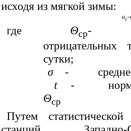
исходя из мягкой зимы:
Θ
=
p
где
Θ
-
ср
отрицательных т
сутки;
σ
-
средне
t
-
норм
Θ
ср
Путем
статистическо
станций Западно-