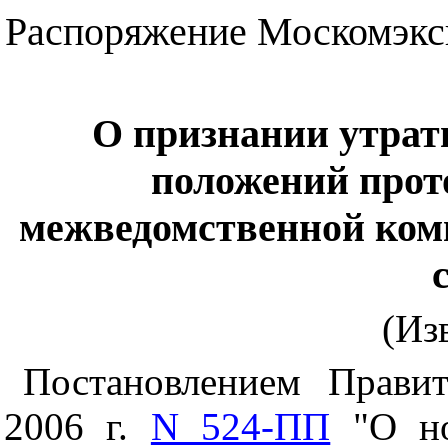
Распоряжение Москомэкспе
О признании утра
положений прот
межведомственной ком
(Из
Постановлением Прави
2006 г.
N 524-ПП
"О но