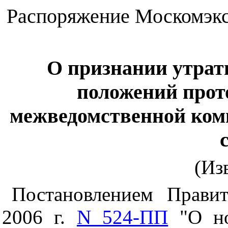
Распоряжение Москомэксп
О признании утра
положений прот
межведомственной ком
(Из
Постановлением Прави
2006 г.
N 524-ПП
"О но