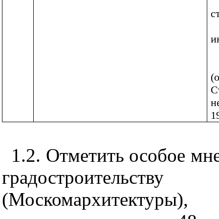
с
и
(
С
н
1
1.2. Отметить особое мн
градостроитель
(Москомархитектуры),