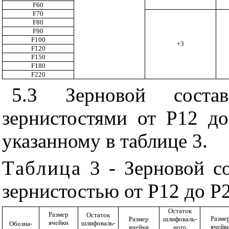
F60
F70
F80
F90
F100
+3
F120
F150
F180
F220
5.3 Зерновой соста
зернистостями от Р12 до
указанному в таблице 3.
Таблица
3 - Зерновой с
зернистостью от Р12 до Р
Остаток
Размер
Остаток
Разме
Размер
шли­фоваль­
ячейки
шли­фоваль­
Обозна­
ячейк
ячейки
ного