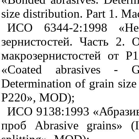
size distribution. Part 1. 
ИСО 6344-2:1998 «Нес
зернистостей. Часть 2. 
макрозернистостей от Р
«
Coated
abrasives
-
G
Determination of grain size
P220», MOD);
ИСО 9138:1993 «Абразив
проб
Abrasive grains» (