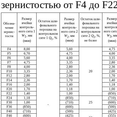
зернистостью от
F
4 до
F
2
Размер
Размер
Размер
Остаток шли­
Остаток шли­
ячейки
ячейки
ячейки
фоваль­ного
Обозна­
фоваль­ного
контроль­
контрол
контроль­
порошка на
чение
порошка на
ного сита 1
ного сит
ного сита 2
контроль­ном
зернис­
контроль­ном
W
,
мм
W
, м
W
,
мм
сите 2
Q
, %,
тости
1
3
2
2
сите 1
Q
, %
1
(мкм)
не более
(мкм)
(мкм)
F4
8,00
5,60
4,75
F5
6,70
4,75
4,00
F6
5,60
4,00
3,35
F7
4,75
3,35
2,80
F8
4,00
2,80
2,36
F10
3,35
2,36
20
2,00
F12
2,80
2,00
1,70
F14
2,36
1,70
1,40
F16
2,00
1,40
1,18
F20
1,70
1,18
1,00
F22
1,40
1,00
(850)
F24
1,18
(850)
(710)
F30
1,00
(710)
25
(600)
-
F36
(850)
(600)
(500)
F40
(710)
(500)
(425)
F46
(600)
(425)
(355)