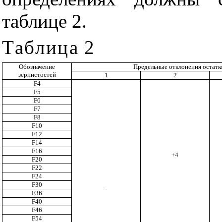
таблице 2.
Таблица
2
Обозначение
Предельные отклонения остатк
зернистостей
1
2
F4
F5
F6
F7
F8
F10
F12
F14
F16
+4
F20
F22
F24
F30
-
F36
F40
F46
F54