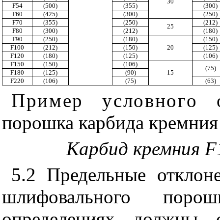
30
F54
(500)
(355)
(300)
F60
(425)
(300)
(250)
F70
(355)
(250)
(212)
25
F80
(300)
(212)
(180)
F90
(250)
(180)
(150)
F100
(212)
(150)
20
(125)
F120
(180)
(125)
(106)
F150
(150)
(106)
(75)
F180
(125)
(90)
15
F220
(106)
(75)
(63)
Пример условного о
порошка карбида кремния
Карбид кремния F
5.2 Предельные отклон
шлифовального поро
определениях должны с