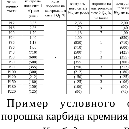
контроль­
ного
чение
контрол
контроль­
порошка на
ного сита 1
порошка на
зернис­
ного си
ного сита 2
контроль­ном
W
,
мм
контроль­ном
тости
1
W
, мм (
W
,
мм (мкм)
сите 2
Q
, %,
3
2
2
сите 1
Q
, %
(мкм)
1
не более
Р12
3,35
2,36
1
2,00
Р16
2,36
1,70
3
1,40
Р20
1,70
1,18
7
1,00
Р24
1,40
1,00
(850)
Р30
1,18
(850)
1
(710)
Р36
1,00
(710)
(600)
Р40
(710)
(500)
7
(425)
Р50
(600)
-
(425)
3
(355)
Р60
(500)
(355)
1
(300)
Р80
(355)
(250)
3
(212)
Р100
(300)
(212)
1
(180)
Р120
(212)
(150)
7
(125)
Р150
(180)
(125)
3
(106)
Р180
(150)
(106)
(90)
2
Р220
(125)
(90)
(75)
Пример условного о
порошка карбида кремния