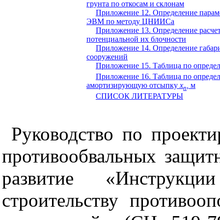
грунта по откосам и склонам
Приложение 12. Определение парам
ЭВМ по методу ЦНИИСа
Приложение 13. Определение расче
потенциальной их блочности
Приложение 14. Определение габар
сооружений
Приложение 15. Таблица по опреде
Приложение 16. Таблица по опреде
амортизирующую отсыпку
х
,
м
n
СПИСОК ЛИТЕРАТУРЫ
Руководство по проект
противообвальных защит
развитие «Инструкц
строительству противоо