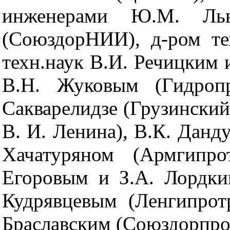
инженерами Ю.М. Ль
(СоюздорНИИ), д-ром тех
техн.наук В.И. Речицким
В.Н. Жуковым (Гидропр
Сакварелидзе (Грузинский
В. И. Ленина), В.К. Данд
Хачатуряном (Армгипрот
Егоровым и З.А. Лордкип
Кудрявцевым (Ленгипротр
Браславским (Союздорпро