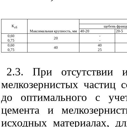
К
щебень фракц
сб
Максимальная крупность, мм
40-20
20-5
0,60
-
20
0,75
-
0,60
40
40
0,75
25
2.3. При отсутствии 
мелкозернистых частиц с
до оптимального с уче
цемента и мелкозернис
исходных материалах, д