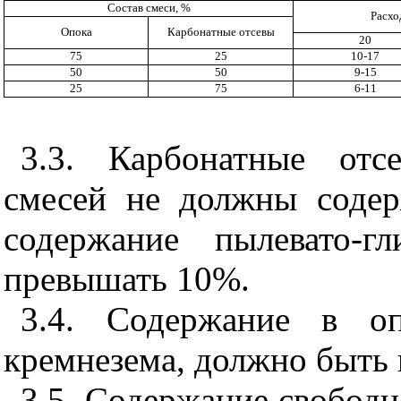
Состав смеси, %
Расхо
Опока
Карбонатные отсевы
20
75
25
10-17
50
50
9-15
25
75
6-11
3.3. Карбонатные отс
смесей не должны содер
содержание пылевато-г
превышать 10%.
3.4. Содержание в оп
кремнезема, должно быть 
3.5. Содержание свободн