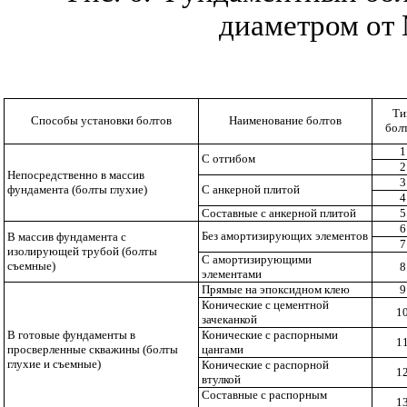
диаметром от
Ти
Способы установки болтов
Наименование болтов
бол
1
С отгибом
2
Непосредственно в массив
3
фундамента (болты глухие)
С анкерной плитой
4
Составные с анкерной плитой
5
6
Без амортизирующих элементов
В массив фундамента с
7
изолирующей трубой (болты
С амортизирующими
съемные)
8
элементами
Прямые на эпоксидном клею
9
Конические с цементной
1
зачеканкой
В готовые фундаменты в
Конические с распорными
1
просверленные скважины (болты
цангами
глухие и съемные)
Конические с распорной
1
втулкой
Составные с распорным
1