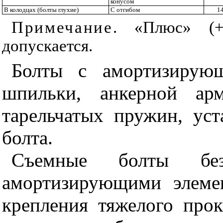
конусом
В колодцах (болты глухие)
С отгибом
1
Примечание
. «Плюс» (+
допускается.
Болты с амортизирующ
шпильки, анкерной ар
тарельчатых пружин, ус
болта.
Съемные болты бе
амортизирующими элеме
крепления тяжелого прок