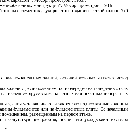
гким каркасом" , Мосоргпромстрой., 1983г.
 железобетонных конструкций", Мосоргпромстрой, 1983г.
етонных элементов двухпролетного здания с сеткой колонн 5x6
каркасно-панельных зданий, основой которых является метод
ых колонн с расположением их поочередно на поперечных осях
а на последнем ярусе-этаже на четных или нечетных поперечных
овня здания устанавливают и закрепляют одноэтажные колонны
 стаканы фундаментов или на фундаментные плиты. За начальный
м помещением, размещенным на первом этаже.
са и сопутствующие работы, после чего укладывают настилы