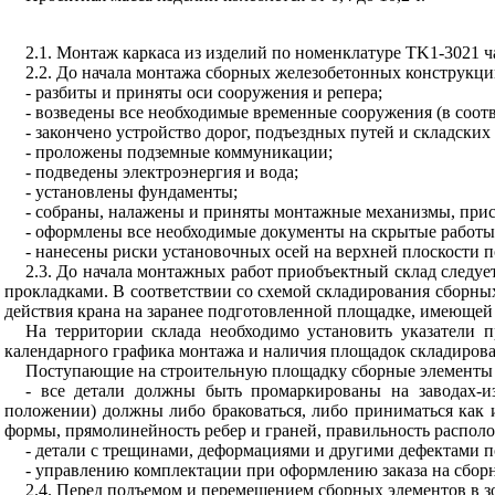
2.1. Монтаж каркаса из изделий по номенклатуре
TK
1-3021 ч
2.2. До начала монтажа сборных железобетонных конструкц
- разбиты и приняты оси сооружения и репера;
- возведены все необходимые временные сооружения (в соотв
- закончено устройство дорог, подъездных путей и складских
- проложены подземные коммуникации;
- подведены электроэнергия и вода;
- установлены фундаменты;
- собраны, налажены и приняты монтажные механизмы, прис
- оформлены все необходимые документы на скрытые работы
- нанесены риски установочных осей на верхней плоскости 
2.3. До начала монтажных работ приобъектный склад следуе
прокладками. В соответствии со схемой складирования сборных
действия крана на заранее подготовленной площадке, имеющей 
На территории склада необходимо установить указатели п
календарного графика монтажа и наличия площадок складирова
Поступающие на строительную площадку сборные элементы 
- все детали должны быть промаркированы на заводах-и
положении) должны либо браковаться, либо приниматься как
формы, прямолинейность ребер и граней, правильность распол
- детали с трещинами, деформациями и другими дефектами п
- управлению комплектации при оформлению заказа на сборн
2.4. Перед подъемом и перемещением сборных элементов в з