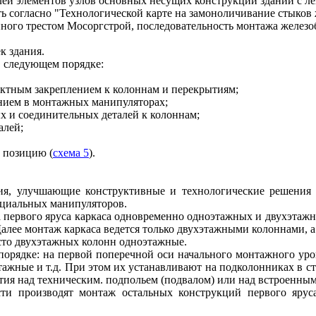
лей элементов узлов основных несущих конструкций зданий с ле
ть согласно "Технологической карте на замоноличивание стыков
ного трестом Мосоргстрой, последовательность монтажа железоб
к здания.
 следующем порядке:
оектным закреплением к колоннам и перекрытиям;
ением в монтажных манипуляторах;
ых и соединительных деталей к колоннам;
алей;
 позицию (
схема 5
).
ния, улучшающие конструктивные и технологические решения 
циальных манипуляторов.
первого яруса каркаса одновременно одноэтажных и двухэтажн
 Далее монтаж каркаса ведется только двухэтажными колоннами, 
есто двухэтажных колонн одноэтажные.
порядке: на первой поперечной оси начального монтажного ур
ноэтажные и т.д. При этом их устанавливают на подколонниках в
тия над техническим. подпольем (подвалом) или над встроенны
ости производят монтаж остальных конструкций первого яру