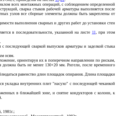
 циклом всех монтажных операций, с соблюдением определенной
струкций, сварка стыков рабочей арматуры выполняется после
тных узлов все сборные элементы должны быть закреплены от
димости выполнения сварных и других работ до установки стен
ляется в последовательности, указанной на листе
11
, при этом
.
 с последующей сваркой выпусков арматуры и заделкой стыка
ым осям.
оложение, ориентируя их в поперечном направлении по рискам,
я должна быть не менее 130+20 мм. Ригели, после временного
облюдаться равенство длин площадок опирания. Длина площадки
ся укладка внутренних плит "насухо" с последующей чеканкой
оженных в ближайшей зоне, и снятие кондукторов с колонн, к
й.
 1981г.;