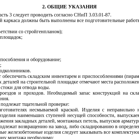
2. ОБЩИЕ УКАЗАНИЯ
асть 3 следует проводить согласно СНиП 3.03.01-87.
ий каркаса должны быть выполнены все подготовительные работ
етствии со стройгенпланом);
 площадок;
пособления и оборудование;
;
подколонников.
т обеспечить складским инвентарем и приспособлениями (пирами
 деталей на строительной площадке отмечают места расположен
стоки для отвода воды.
роездов и проходов. Необходимый запас конструкций на скла
ния.
подлежат тщательной проверке:
зготовителях несмываемой краской. Изделия с неправильно 
 изделия наименьших ступеней несущей способности, выпуска
ожения закладных деталей, монтажных петель, выпусков арматур
одлежат возвращению на завод, либо складированию в определен
ые железобетонные изделия следует заказывать все комплектую
ону монтажа необходимо: