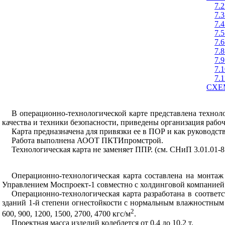
7.
7.
7.
7.
7.
7.
7.
7.
7.
CXE
В операционно-технологической карте представлена технол
качества и техники безопасности, приведены организация рабоч
Карта предназначена для привязки ее в ПОР и как руководст
Работа выполнена АООТ ПКТИпромстрой.
Технологическая карта не заменяет ППР. (см. СНиП 3.01.01-8
Операционно-технологическая карта составлена на монта
Управлением Моспроект-1 совместно с холдинговой компание
Операционно-технологическая карта разработана в соответ
зданий 1-й степени огнестойкости с нормальным влажностным р
2
600, 900, 1200, 1500, 2700, 4700 кгс/м
.
Проектная масса изделий колеблется от 0,4 до 10,2 т.