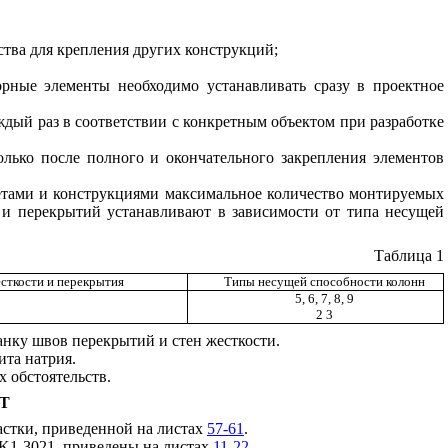
ства для крепления других конструкций;
орные элементы необходимо устанавливать сразу в проектное
аждый раз
в соответствии с конкретным объектом при разработке
лько после полного и окончательного закрепления элементов
летами и конструкциями максимальное количество монтируемых
и и перекрытий устанавливают
в зависимости от типа несущей
Таблица 1
сткости и перекрытия
Типы несущей способности колонн
5, 6, 7, 8, 9
2 3
нку швов перекрытий и стен жесткости.
та натрия.
 обстоятельств.
Т
стки, приведенной на листах
57-61
.
K
1-3021, приведены на листах
11
-
22
.