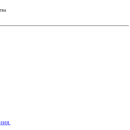
тва
НИЯ.