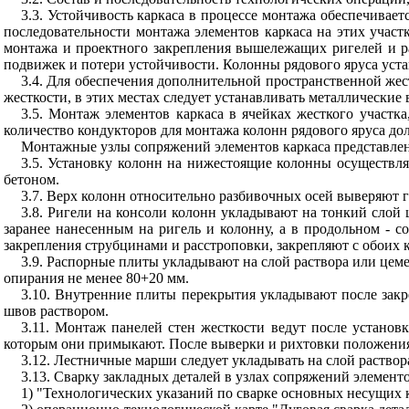
3.3. Устойчивость каркаса в процессе монтажа обеспечивае
последовательности монтажа элементов каркаса на этих учас
монтажа и проектного закрепления вышележащих ригелей и р
подвижек и потери устойчивости. Колонны рядового яруса уст
3.4. Для обеспечения дополнительной пространственной жес
жесткости, в этих местах следует устанавливать металлические
3.5. Монтаж элементов каркаса в ячейках жесткого участка
количество кондукторов для монтажа колонн рядового яруса дол
Монтажные узлы сопряжений элементов каркаса представлен
3.5. Установку колонн на нижестоящие колонны осуществл
бетоном.
3.7. Верх колонн относительно разбивочных осей выверяют 
3.8. Ригели на консоли колонн укладывают на тонкий слой
заранее нанесенным на ригель и колонну, а в продольном - 
закрепления струбцинами и расстроповки, закрепляют с обоих к
3.9. Распорные плиты укладывают на слой раствора или цем
опирания не менее 80+20 мм.
3.10. Внутренние плиты перекрытия укладывают после закр
швов раствором.
3.11. Монтаж панелей стен жесткости ведут после установ
которым они примыкают. После выверки и рихтовки положения 
3.12. Лестничные марши следует укладывать на слой раствор
3.13. Сварку закладных деталей в узлах сопряжений элементо
1) "Технологических указаний по сварке основных несущих к