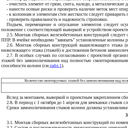
- очистить элемент от грязи, снега, наледи, а металлические 
- нанести осевые риски и проверить наличие меток мест опи
- к колоннам и элементам стен жесткости следует приварит
- проверить правильность и надежность строповки.
Подъем, перемещение и опускание элементов следует осу
положение с соответствующей выверкой и устройством проектн
2.5. Монтаж сборных железобетонных конструкций следует о
ППР. В ячейке необходимо "завязать" установленные колонны 
2.6. Монтаж сборных конструкций вышележащего этажа (и
нижележащего этажа (этажей) и достижения бетоном замонолич
2.7. В особых случаях по согласованию с проектной орган
этажей без замоноличивания над полностью смонтированным
способности колонн (см.
табл.1
).
Количество монтируемых этажей без замоноличивания над пол
Вслед за монтажем, выверкой и проектным закреплением сбо
2.8. В период с 1 октября до 1 апреля для зачеканки стыков
сл
Сроки замоноличивания стыков колонн должны устанавливать
3
3.1. Монтаж сборных железобетонных конструкций по номе
3.2. Состав и последовательность технологических операци