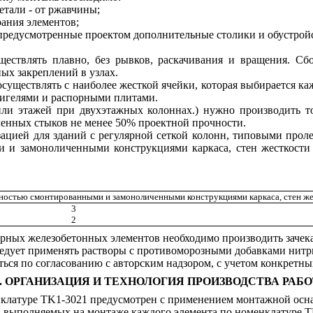
детали - от ржавчины;
рания элементов;
ь предусмотренные проектом дополнительные столики и обустрой
ществлять плавно, без рывков, раскачивания и вращения. Сб
ых закреплений в узлах.
существлять с наиболее жесткой ячейки, которая выбирается к
ригелями и распорными плитами.
ли этажей при двухэтажных колоннах.) нужно производить то
енных стыков не менее 50% проектной прочности.
изацией для зданий с регулярной сеткой колонн, типовыми про
и и замоноличенными конструкциями каркаса, стен жесткост
ностью смонтированными и замоноличенными конструкциями каркаса, стен же
3
2
рных железобетонных элементов необходимо производить зачека
едует применять растворы с противоморозными добавками нитри
ся по согласованию с авторским надзором, с учетом конкретных
.
ОРГАНИЗАЦИЯ
И ТЕХНОЛОГИЯ ПРОИЗВОДСТВА РАБО
нклатуре
TK
1-3021 предусмотрен с применением монтажной осна
й, выполняемых на монтаже каждого элемента по номенклатуре
T