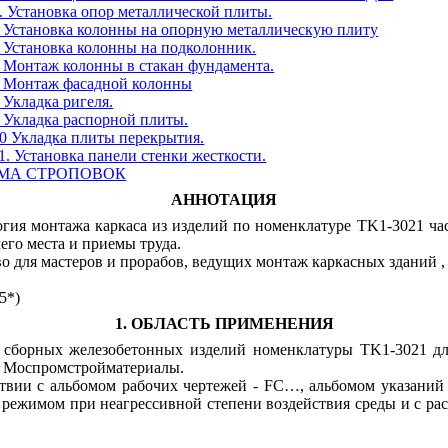
2. Установка опор металлической плиты.
3 Установка колонны на опорную металлическую плиту
4 Установка колонны на подколонник.
5 Монтаж колонны в стакан фундамента.
6 Монтаж фасадной колонны
8 Укладка ригеля.
9 Укладка распорной плиты.
10 Укладка плиты перекрытия.
11. Установка панели стенки жесткости.
M
А
СТРОПОВОК
АННОТАЦИЯ
огия монтажа каркаса из изделий по номенклатуре
TK
1-3021 ча
его места и приемы труда.
во для мастеров и прорабов, ведущих монтаж каркасных зданий 
5*)
1. ОБЛАСТЬ ПРИМЕНЕНИЯ
ж сборных железобетонных изделий номенклатуры
TK
1-3021 д
й Моспромстройматериалы.
ствии с альбомом рабочих чертежей -
FC
…, альбомом указаний
ежимом при неагрессивной степени воздействия среды и с расч