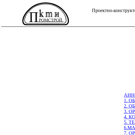
Проектно-конструкт
АНН
1. 
2. 
3. 
4. 
5. 
6.М
7. 