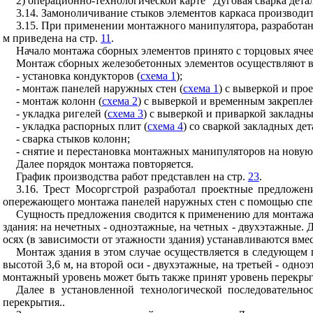
2) операционно-технологической карте "Дуговая сварка дета
3.14. Замоноличивание стыков
элементов каркаса производи
3.15. При применении монтажного манипулятора, разработан
м приведена на стр.
11
.
Начало монтажа сборных элементов принято с торцовых ячее
Монтаж сборных железобетонных элементов осуществляют в
- установка кондукторов (
схема 1
);
- монтаж панелей наружных стен (
схема 1
) с выверкой и пр
- монтаж колонн (
схема 2
) с выверкой и временным закрепл
- укладка ригелей (
схема 3
) с выверкой и приваркой закладн
- укладка распорных плит (
схема 4
) со сваркой закладных дет
- сварка стыков колонн;
- снятие и перестановка монтажных манипуляторов на новую
Далее порядок монтажа повторяется.
График производства работ представлен на стр.
23
.
3.16. Трест Мосоргстрой разработал проектные предложе
опережающего монтажа панелей наружных стен с помощью спе
Сущность предложения сводится к применению для монтажа 
здания: на нечетных - одноэтажные, на четных - двухэтажные.
осях (в зависимости от этажности здания) устанавливаются вм
Монтаж здания
в этом случае осуществляется в следующем 
высотой 3,6 м, на второй оси - двухэтажные, на третьей - од
монтажный уровень может быть также принят уровень перекры
Далее в установленной технологической последовательн
перекрытия..