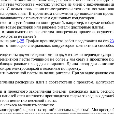
тся путем устройства жестких участков из ячеек с законченным
тках. С целью повышения геометрической точности монтажа кон
аспорных плит. В проектном положении до выполнения проек
анавливаются с применением одиночных кондукторов.
ткости и устойчивости конструкций, например, в случае необхо
 винтовые распорки или рядовые ригели (распорные плиты).
, в зависимости от количества поперечных пролетов, осуществ
жно быть не менее 9.
ы на рис.
1
-
25
. График производства работ представлен на стр.
23
яют о помощью специальных кондукторов контактным способом
геодезисты двумя теодолитами по двум взаимно перпендикулярн
 цементной пасты толщиной не более 2 мм сразу в проектное п
соблюдая равные площадки опирания. Длина площадки описани
онцов электросваркой к колоннам по проекту.
ентно-песчаной пасты на полки ригелей. При укладке должно с
епления распорных плит в соответствии с проектом. Допускает
ки и проектного закрепления ригелей, распорных плит, распол
панелей стен жесткости производится сварка закладных детале
а или цементно-песчаной пасты.
в каркаса выполнять согласно:
онструкций каркасных зданий с легким каркасом", Мосоргстрой,