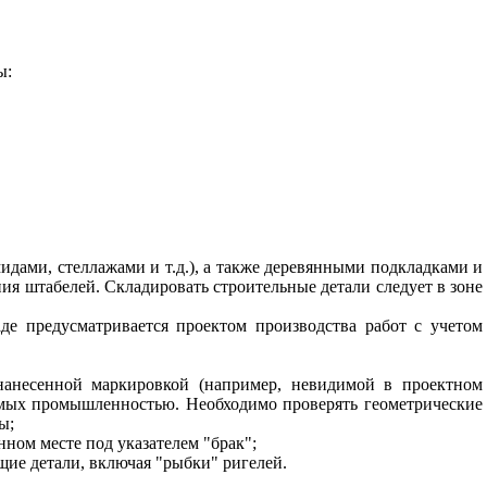
ы:
дами, стеллажами и т.д.), а также деревянными подкладками и
ия штабелей. Складировать строительные детали следует в зоне
де предусматривается проектом производства работ с учетом
нанесенной маркировкой (например, невидимой в проектном
емых промышленностью. Необходимо проверять геометрические
ы;
ном месте под указателем "брак";
щие детали, включая "рыбки" ригелей.