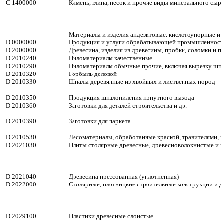
C 1400000
Камень, глина, песок и прочие виды минерального сы
Материалы и изделия андезитовые, кислотоупорные и
D 0000000
Продукция и услуги обрабатывающей промышленнос
D 2000000
Древесина, изделия из древесины, пробки, соломки и 
D 2010240
Пиломатериалы качественные
D 2010290
Пиломатериалы обычные прочие, включая вырезку ш
D 2010320
Горбыль деловой
D 2010330
Шпалы деревянные из хвойных и лиственных пород
D 2010350
Продукция шпалопиления попутного выхода
D 2010360
Заготовки для деталей строительства и др.
D 2010390
Заготовки для паркета
D 2010530
Лесоматериалы, обработанные краской, травителями,
D 2021030
Плиты столярные древесные, древесноволокнистые и
D 2021040
Древесина прессованная (уплотненная)
D 2022000
Столярные, плотницкие строительные конструкции и д
D 2029100
Пластики древесные слоистые