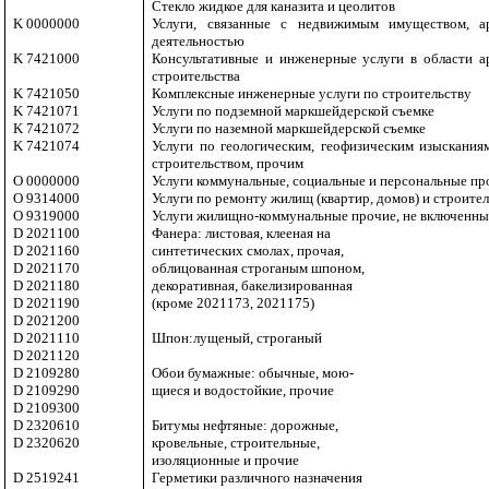
Стекло жидкое для каназита и цеолитов
K 0000000
Услуги, связанные с недвижимым имуществом, ар
деятельностью
K 7421000
Консультативные и инженерные услуги в области а
строительства
K 7421050
Комплексные инженерные услуги по строительству
K 7421071
Услуги по подземной маркшейдерской съемке
K 7421072
Услуги по наземной маркшейдерской съемке
K 7421074
Услуги по геологическим, геофизическим изыскания
строительством, прочим
O 0000000
Услуги коммунальные, социальные и персональные пр
O 9314000
Услуги по ремонту жилищ (квартир, домов) и строите
O 9319000
Услуги жилищно-коммунальные прочие, не включенны
D 2021100
Фанера: листовая, клееная на
D 2021160
синтетических смолах, прочая,
D 2021170
облицованная строганым шпоном,
D 2021180
декоративная, бакелизированная
D 2021190
(кроме 2021173, 2021175)
D 2021200
D 2021110
Шпон:лущеный, строганый
D 2021120
D 2109280
Обои бумажные: обычные, мою-
D 2109290
щиеся и водостойкие, прочие
D 2109300
D 2320610
Битумы нефтяные: дорожные,
D 2320620
кровельные, строительные,
изоляционные и прочие
D 2519241
Герметики различного назначения