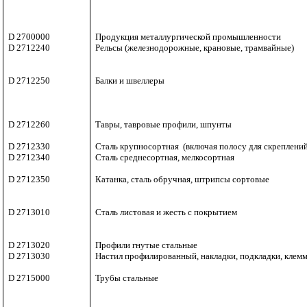
D 2700000
Продукция металлургической промышленности
D 2712240
Рельсы (железнодорожные, крановые, трамвайные)
D 2712250
Балки и швеллеры
D 2712260
Тавры, тавровые профили, шпунты
D 2712330
Сталь крупносортная
(включая полосу для скреплени
D 2712340
Сталь среднесортная, мелкосортная
D 2712350
Катанка, сталь обручная, штрипсы сортовые
D 2713010
Сталь листовая и жесть с покрытием
D 2713020
Профили гнутые стальные
D 2713030
Настил профилированный, накладки, подкладки, клем
D 2715000
Трубы стальные