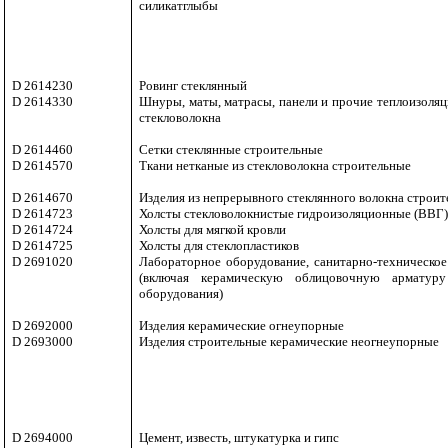
силикатглыбы
D 2614230
Ровинг стеклянный
D 2614330
Шнуры, маты, матрасы, панели и прочие теплоизоляц
стекловолокна
D 2614460
Сетки стеклянные строительные
D 2614570
Ткани нетканые из стекловолокна строительные
D 2614670
Изделия из непрерывного стеклянного волокна строи
D 2614723
Холсты стекловолокнистые гидроизоляционные (ВВГ
D 2614724
Холсты для мягкой кровли
D 2614725
Холсты для стеклопластиков
D 2691020
Лабораторное оборудование, санитарно-техническое
(включая керамическую облицовочную арматур
оборудования)
D 2692000
Изделия керамические огнеупорные
D 2693000
Изделия строительные керамические неогнеупорные
D 2694000
Цемент, известь, штукатурка и гипс