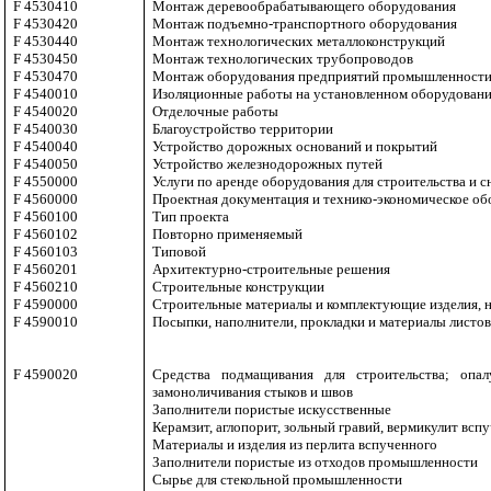
F 4530410
Монтаж деревообрабатывающего оборудования
F 4530420
Монтаж подъемно-транспортного оборудования
F 4530440
Монтаж технологических металлоконструкций
F 4530450
Монтаж технологических трубопроводов
F 4530470
Монтаж оборудования предприятий промышленности
F 4540010
Изоляционные работы на установленном оборудован
F 4540020
Отделочные работы
F 4540030
Благоустройство территории
F 4540040
Устройство дорожных оснований и покрытий
F 4540050
Устройство железнодорожных путей
F 4550000
Услуги по аренде оборудования для строительства и 
F 4560000
Проектная документация и технико-экономическое о
F 4560100
Тип проекта
F 4560102
Повторно применяемый
F 4560103
Типовой
F 4560201
Архитектурно-строительные решения
F 4560210
Строительные конструкции
F 4590000
Строительные материалы и комплектующие изделия, н
F 4590010
Посыпки, наполнители, прокладки и материалы лист
F 4590020
Средства подмащивания для строительства; опал
замоноличивания стыков и швов
Заполнители пористые искусственные
Керамзит, аглопорит, зольный гравий, вермикулит всп
Материалы и изделия из перлита вспученного
Заполнители пористые из отходов промышленности
Сырье для стекольной промышленности