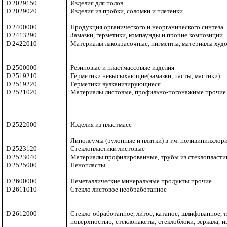
D 2029150
Изделия для полов
D 2029020
Изделия из пробки, соломки и плетенки
D 2400000
Продукция органического и неорганического синтеза
D 2413290
Замазки, герметики, компаунды и прочие композиции
D 2422010
Материалы лакокрасочные, пигменты, материалы худ
D 2500000
Резиновые и пластмассовые изделия
D 2519210
Герметики невысыхающие(замазки, пасты, мастики)
D 2519220
Герметики вулканизирующиеся
D 2521020
Материалы листовые, профильно-погонажные прочие
D 2522000
Изделия из пластмасс
Линолеумы (рулонные и плитки) в т.ч. поливинилхлор
D 2523120
Стеклопластики листовые
D 2523040
Материалы профилированные, трубы из стеклопласти
D 2525000
Пенопласты
D 2600000
Неметаллические минеральные продукты прочие
D 2611010
Стекло листовое необработанное
D 2612000
Стекло обработанное, литое, катаное, шлифованное, 
поверхностью, стеклопакеты, стеклоблоки, зеркала, и