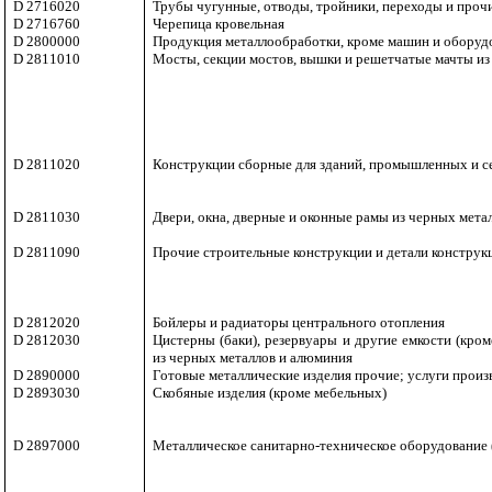
D 2716020
Трубы чугунные, отводы, тройники, переходы и проч
D 2716760
Черепица кровельная
D 2800000
Продукция металлообработки, кроме машин и оборуд
D 2811010
Мосты, секции мостов, вышки и решетчатые мачты из
D 2811020
Конструкции сборные для зданий, промышленных и с
D 2811030
Двери, окна, дверные и оконные рамы из черных мета
D 2811090
Прочие строительные конструкции и детали конструк
D 2812020
Бойлеры и радиаторы центрального отопления
D 2812030
Цистерны (баки), резервуары и другие емкости (кром
из черных металлов и алюминия
D 2890000
Готовые металлические изделия прочие; услуги прои
D 2893030
Скобяные изделия (кроме мебельных)
D 2897000
Металлическое санитарно-техническое оборудование 