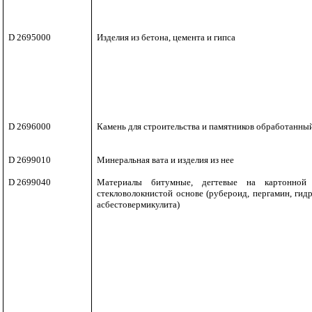
D 2695000
Изделия из бетона, цемента и гипса
D 2696000
Камень для строительства и памятников обработанный,
D 2699010
Минеральная вата и изделия из нее
D 2699040
Материалы битумные, дегтевые на картонной
стекловолокнистой основе (рубероид, пергамин, гидр
асбестовермикулита)