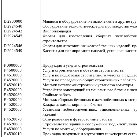
D 2900000
Машины и оборудование, не включенные в другие гр
D 2924540
Оборудование технологическое для производства жел
D 2924542
Виброплощадки
D 2924545
Формы для изготовления сборных железобетон
строительства
D 2924546
Формы для изготовления железобетонных изделий
пр
D 2924549
Кассеты для формирования панелей, установки кассе
F 0000000
Продукция и услуги строительства
F 4500000
Услуги строительные и объекты строительства
F 4510000
Услуги по подготовке строительного участка, предш
F 4520000
Услуги по проведению общих строительных работ по
F 4520010
Монтаж металлоконструкций и установка арматуры
F 4520020
Устройство конструкций из монолитного бетона и же
F 4520030
Свайные работы
F 4520040
Монтаж сборных бетонных и железобетонных конст
F 4520050
Кладка из камня, кирпича и блоков
F 4520060
Установка асбестоцементных, гипсоцементных, 
изделий
F 4520070
Обмуровочные и футеровочные работы
F 4520080
Строительство зданий и сооружений "под ключ", вкл
F 4530000
Услуги по монтажу оборудования
F 4530010
Прокладка наружных и внутренних инженерных сетей