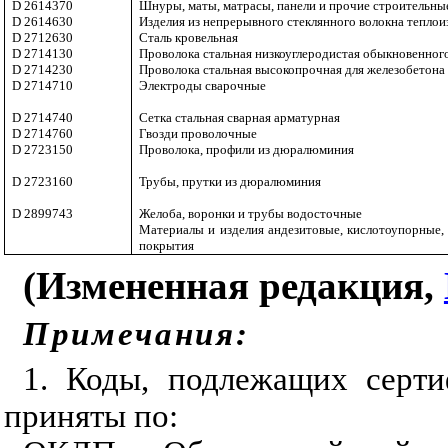
D 2614370
Шнуры, маты, матрасы, панели и прочие строительные
D 2614630
Изделия из непрерывного стеклянного волокна тепло
D 2712630
Сталь кровельная
D 2714130
Проволока стальная низкоуглеродистая обыкновенного
D 2714230
Проволока стальная высокопрочная для железобетона
D 2714710
Электроды сварочные
D 2714740
Сетка стальная сварная арматурная
D 2714760
Гвозди проволочные
D 2723150
Проволока, профили из дюралюминия
D 2723160
Трубы, прутки из дюралюминия
D 2899743
Желоба, воронки и трубы водосточные
Материалы и изделия андезитовые, кислотоупорные,
покрытия
(Измененная редакция,
Примечания:
1. Коды, подлежащих серти
приняты по: