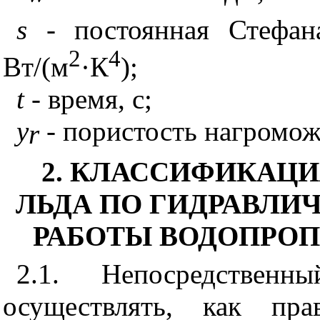
s
- постоянная Стефана
2
4
Вт/(м
·К
);
t
- время, с;
y
- пористость нагромож
r
2. КЛАССИФИКАЦ
ЛЬДА ПО ГИДРАВЛ
РАБОТЫ ВОДОПРО
2.1. Непосредствен
осуществлять, как пра