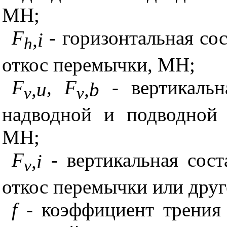
МН;
F
- горизонтальная со
,
i
h
откос перемычки, МН;
F
,
F
- вертикальн
,
u
,
b
v
v
надводной и подводной 
МН;
F
- вертикальная сос
,
i
v
откос перемычки или дру
f
- коэффициент трения