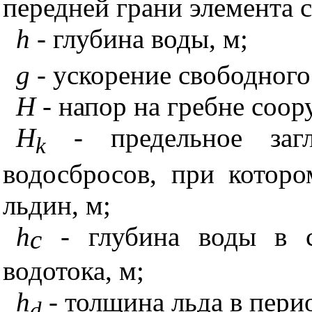
передней грани элемента 
h
- глубина воды, м;
g
- ускорение свободного
Н
- напор на гребне соор
H
- предельное заг
k
водосбросов, при котор
льдин, м;
h
- глубина воды в с
с
водотока, м;
h
- толщина льда в пери
d