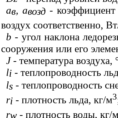
a
,
a
- коэффициент т
в
возд
воздух соответственно, Вт
b
- угол наклона ледорез
сооружения или его элемен
J
- температура воздуха, 
l
- теплопроводность льд
i
l
- теплопроводность сне
s
3
r
- плотность льда, кг/м
i
r
- плотность воды, кг/
w