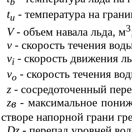
b
t
- температура на границ
u
3
V
- объем навала льда, м
v
- скорость течения воды
v
- скорость движения ль
i
v
- скорость течения во
o
z
- сосредоточенный пере
z
- максимальное пониж
в
створе напорной грани гре
D
z
- перепад уровней вод