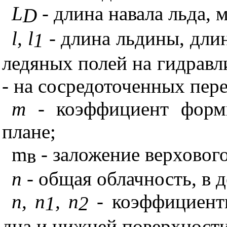
L
- длина навала льда, м
D
l
,
l
- длина льдины, дли
1
ледяных полей на гидравл
- на сосредоточенных пере
m
- коэффициент форм
плане;
m
- заложение верховог
в
n
- общая облачность, в 
n
,
n
,
n
- коэффициенты
1
2
дна и нижней поверхности