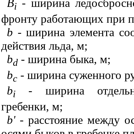
B
- ширина ледосбросн
i
фронту работающих при пр
b
- ширина элемента со
действия льда, м;
b
- ширина быка, м;
d
b
- ширина суженного ру
c
b
- ширина отдельн
i
гребенки, м;
b
'
- расстояние между о
осями быков в гребенке пл