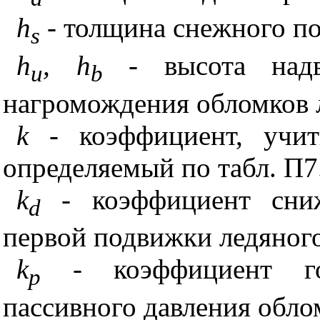
h
- толщина снежного по
s
h
,
h
- высота над
u
b
нагромождения обломков л
k
- коэффициент, учи
определяемый по табл. П7
k
- коэффициент сни
d
первой подвижки ледяного
k
- коэффициент го
p
пассивного давления обло