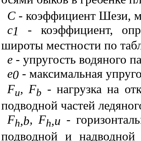
С
- коэффициент Шези, 
c
- коэффициент, опр
1
широты местности по табл
е
- упругость водяного па
е
- максимальная упруго
0
F
,
F
- нагрузка на о
u
b
подводной частей ледяног
F
,
F
- горизонтал
,
b
,
u
h
h
подводной и надводной 