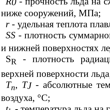
R
- прочность льда на 
0
ниже сооружений, МПа;
r
- удельная теплота плав
S
S
- плотность суммарно
и нижней поверхностях ле
S
- плотность радиац
R
верхней поверхности льда
T
,
T
- абсолютные тем
J
n
воздуха, °С;
t
- температура льда на г