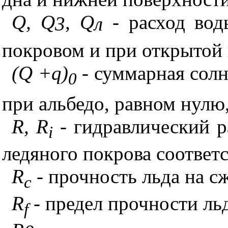
Q
,
Q
,
Q
- расход вод
3
л
покровом и при открытой 
(
Q
+
q
)
- суммарная солн
0
при альбедо, равном нулю
R
,
R
- гидравлический р
i
ледяного покрова соответс
R
- прочность льда на с
c
R
- предел прочности ль
f