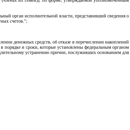
х (членах их семей)), по форме, утверждаемой уполномоченным
льный орган исполнительной власти, представивший сведения о
ных счетов.";
лении денежных средств, об отказе в перечислении накоплений
 в порядке и сроки, которые установлены федеральным органом
едлительному устранению причин, послуживших основанием для