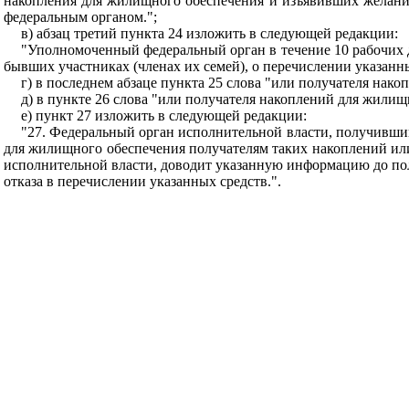
накопления для жилищного обеспечения и изъявивших желание 
федеральным органом.";
в) абзац третий пункта 24 изложить в следующей редакции:
"Уполномоченный федеральный орган в течение 10 рабочих 
бывших участниках (членах их семей), о перечислении указанн
г) в последнем абзаце пункта 25 слова "или получателя нак
д) в пункте 26 слова "или получателя накоплений для жили
е) пункт 27 изложить в следующей редакции:
"27. Федеральный орган исполнительной власти, получивши
для жилищного обеспечения получателям таких накоплений или
исполнительной власти, доводит указанную информацию до по
отказа в перечислении указанных средств.".