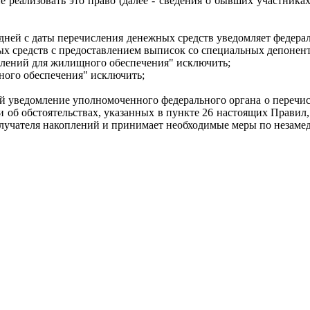
реализовать это право (далее - сведения о бывших участника
дней с даты перечисления денежных средств уведомляет федера
ых средств с предоставлением выписок со специальных депонент
оплений для жилищного обеспечения" исключить;
щного обеспечения" исключить;
й уведомление уполномоченного федерального органа о перечис
 об обстоятельствах, указанных в пункте 26 настоящих Правил,
лучателя накоплений и принимает необходимые меры по незам