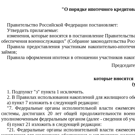
"О порядке ипотечного кредито
Правительство Российской Федерации постановляет:
Утвердить прилагаемые:
изменения, которые вносятся в постановление Правительства
обеспечения военнослужащих" (Собрание законодательства Россий
Правила предоставления участникам накопительно-ипот
займов;
Правила оформления ипотеки в отношении участников нако
Председате
которые вносятся 
(
1. Подпункт "з" пункта 1 исключить.
2. В Правилах использования накоплений для жилищного о
а) пункт 7 изложить в следующей редакции:
"7. Федеральные органы исполнительной власти ежемесяч
системы, достигших 20 лет общей продолжительности воен
уполномоченным федеральным органом (далее - сведения об уча
б) пункт 21 изложить в следующей редакции:
"21. Федеральные органы исполнительной власти ежемесяч