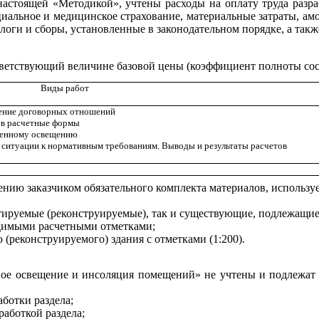
 настоящей «Методикой», учтены расходы на оплату труда разр
оциальное и медицинское страхование, материальные затраты, а
алоги и сборы, установленные в законодательном порядке, а так
тветствующий величине базовой цены (коэффициент полноты сост
Виды работ
ление договорных отношений
 в расчетные формы
твенному освещению
 ситуации к нормативным требованиям. Выводы и результаты расчетов
ению заказчиком обязательного комплекта материалов, использу
ектируемые (реконструируемые), так и существующие, подлежащие
одимыми расчетными отметками;
о (реконструируемого) здания с отметками (1:200).
енное освещение и инсоляция помещений» не учтены и подлежа
аботки раздела;
работкой раздела;