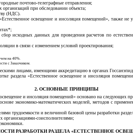
городные почтово-телеграфные отправления;
х организаций при обследовании объекта;
тву (НДС).
а «Естественное освещение и инсоляция помещений», также не
нтах*;
. сбор исходных данных для проведения расчетов по естеств
соляции в связи с изменением условий проектирования;
 чем на 40%.
сти с Заказчиком.
ескими лицами, имеющими аккредитацию в органах Госсанэпидн
ботке раздела «Естественное освещение и инсоляция помещени
2. ОСНОВНЫЕ ПРИНЦИПЫ
е освещение и инсоляция помещений» основано на следующих п
основе экономико-математических моделей, методов с примен
лями трудоемкости и величиной базовой цены разработки раздел
ых организациями-соисполнителями;
 экономики.
СТИ РАЗРАБОТКИ РАЗДЕЛА
«ЕСТЕСТВЕННОЕ ОСВЕ