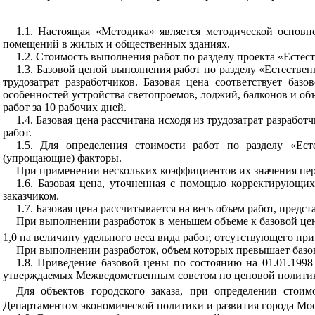
1.1. Настоящая «Методика» является методической основ
помещений в жилых и общественных зданиях.
1.2. Стоимость выполнения работ по разделу проекта «Естес
1.3.
Базовой
ценой выполнения работ по разделу «Естественн
трудозатрат разработчиков. Базовая цена соответствует ба
особенностей устройства светопроемов, лоджий, балконов и 
работ за 10 рабочих дней.
1.4. Базовая цена рассчитана исходя из трудозатрат разраб
работ.
1.5. Для определения стоимости работ по разделу «Е
(упрощающие) факторы.
При применении нескольких коэффициентов их значения пе
1.6. Базовая цена, уточненная с помощью корректирующих
заказчиком.
1.7. Базовая
цена рассчитывается на весь объем работ, предст
При выполнении разработок в меньшем объеме к базовой це
1,0 на величину удельного веса вида работ, отсутствующего пр
При выполнении разработок, объем которых превышает базо
1.8. Приведение базовой цены по состоянию на 01.01.199
утверждаемых Межведомственным советом по ценовой политике
Для объектов городского заказа, при определении стои
Департаментом экономической политики и развития города Мо