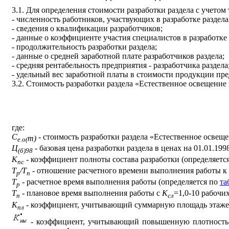
3.1. Для определения стоимости разработки раздела с учето
- численность работников, участвующих в разработке раздела
- сведения о квалификации разработчиков;
- данные о коэффициенте участия специалистов в разработке 
- продолжительность разработки раздела;
- данные о средней заработной плате разработчиков раздела;
- средняя рентабельность предприятия - разработчика раздела
- удельный вес заработной платы в стоимости продукции пре
3.2. Стоимость разработки раздела «Естественное освещение
где:
С
- стоимость разработки раздела «Естественное освещ
m
)
е.о(
Ц
- базовая цена разработки раздела в ценах на 01.01.1998
(б)98
К
- коэффициент полноты состава разработки (определяется
пс
Т
/Т
- отношение расчетного времени выполнения работы к
р
п
Т
- расчетное время выполнения работы (определяется по
та
р
Т
- плановое время выполнения работы с
К
=1,0-10 рабочих
п
сл
К
- коэффициент, учитывающий суммарную площадь этажей
пл
- коэффициент, учитывающий повышенную плотность з