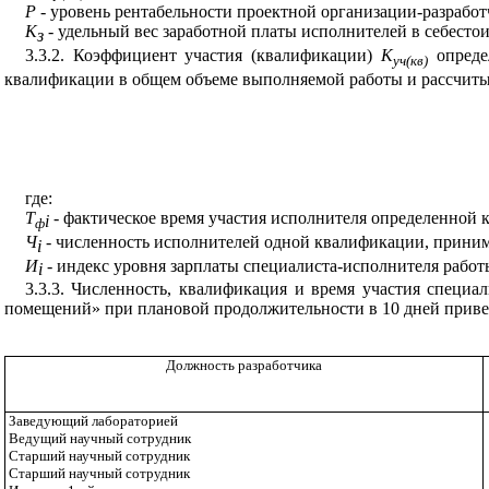
Р
- уровень рентабельности проектной организации-разрабо
K
- удельный вес заработной платы исполнителей в себест
з
3.3.2. Коэффициент участия (квалификации)
К
определ
уч(кв)
квалификации в общем объеме выполняемой работы и рассчиты
где:
Т
- фактическое время участия исполнителя определенной 
i
ф
Ч
- численность исполнителей одной квалификации, прини
i
И
- индекс уровня зарплаты специалиста-исполнителя работ
i
3.3.3. Численность, квалификация и время участия специа
помещений» при плановой продолжительности в 10 дней прив
Должность разработчика
Заведующий лабораторией
Ведущий научный сотрудник
Старший научный сотрудник
Старший научный сотрудник