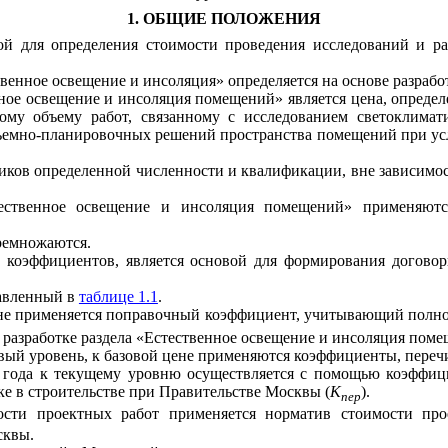
1. ОБЩИЕ ПОЛОЖЕНИЯ
ной для определения стоимости проведения исследований и р
твенное освещение и инсоляция» определяется на основе разраб
ое освещение и инсоляция помещений» является цена, определе
зовому объему работ, связанному с исследованием светоклима
объемно-планировочных решений пространства помещений при у
отчиков определенной численности и квалификации, вне зависим
стественное освещение и инсоляция помещений» применяю
ремножаются.
 коэффициентов, является основой для формирования договор
авлен
ный
в
таблице 1.1
.
не применяется поправочный коэффициент, учитывающий полнот
и разработке раздела «Естественное освещение и инсоляция пом
вый уровень, к базовой цене применяются коэффициенты, пере
8 года к текущему уровню осуществляется с помощью коэффиц
 в строительстве при Правительстве Москвы (
К
).
пер
мости проектных работ применяется норматив стоимости про
сквы.