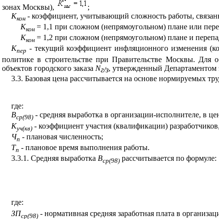
зонах Москвы),
;
К
- коэффициент, учитывающий сложность работы, связанн
кон
К
= 1,1 при сложном (непрямоугольном) плане или пере
кон
К
= 1,2 при сложном (непрямоугольном) плане и перепа
кон
К
- текущий коэффициент инфляционного изменения (ко
пер
политике в строительстве при Правительстве Москвы. Для о
объектов городского заказа
N
, утвержденный Департаментом 
г/з
3.3. Базовая цена рассчитывается на основе нормируемых тру
где:
В
- средняя выработка в организации-исполнителе, в цен
ср(98)
К
- коэффициент участия (квалификации) разработчиков
уч(кв)
Ч
- плановая численность;
п
Т
- плановое время выполнения работы.
п
3.3.1. Средняя выработка
В
рассчитывается
по формуле:
ср(98)
где:
ЗП
- нормативная средняя заработная плата в организац
ср(98)