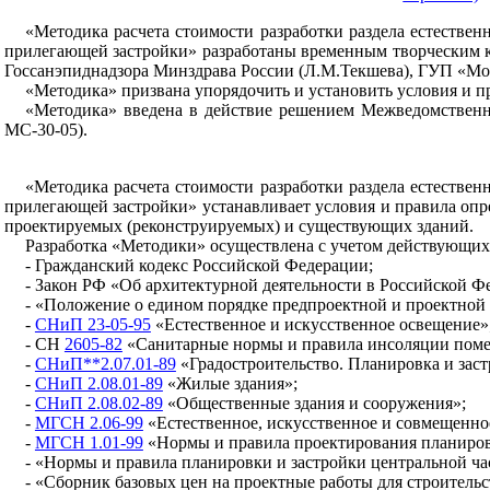
«Методика расчета стоимости разработки раздела естеств
прилегающей застройки» разработаны временным творческим 
Госсанэпиднадзора Минздрава России (Л.М.Текшева), ГУП «М
«Методика» призвана упорядочить и установить условия и п
«Методика» введена в действие решением Межведомственног
МС-30-05).
«Методика расчета стоимости разработки раздела естеств
прилегающей застройки» устанавливает условия и правила опр
проектируемых (реконструируемых) и существующих зданий.
Разработка «Методики» осуществлена с учетом действующих
- Гражданский кодекс Российской Федерации;
- Закон РФ «Об архитектурной деятельности в Российской Ф
- «Положение о едином порядке предпроектной и проектной п
-
СНиП 23-05-95
«Естественное и искусственное освещение»
- СН
2605-82
«Санитарные нормы и правила инсоляции поме
-
СНиП**2.07.01-89
«Градостроительство. Планировка и заст
-
СНиП 2.08.01-89
«Жилые здания»;
-
СНиП 2.08.02-89
«Общественные здания и сооружения»;
-
МГСН 2.06-99
«Естественное, искусственное и совмещенно
-
МГСН 1.01-99
«Нормы и правила проектирования планировк
- «Нормы и правила планировки и застройки центральной час
- «Сборник базовых цен на проектные работы для строительс