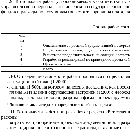
1.9. В стоимости работ, устанавливаемой в соответствии с
управленческого персонала, отчисления на государственное с
фондов и расходы по всем видам их ремонта, арендная плата, н
Состав работ, соо
№№
пп
1.
Ознакомление с проектной документацией и оформ
2.
Подготовка материалов, представленных заказчиком
3.
Расчеты по продолжительности инсоляции и естес
4.
Разработка рекомендаций по приведению проектной
5.
Оформление отчета
Итого
1.10. Определение стоимости работ проводится по представл
- ситуационный план (1:2000);
- генплан (1:500), на котором нанесены все здания, как про
- планы
БТИ
зданий окружающей застройки (1:200) с необх
- планы, в т.ч. план кровли, разрезы и фасады проектируемог
*
Дополнительные материалы определяются
в
рабочем порядке.
1.11. В стоимости работ при разработке раздела «Естеств
расходы:
- затраты на приобретение проектной документации для разр
- командировочные и транспортные расходы, связанные с раз