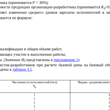
тчика (принимается
Р
= 30%);
оимости продукции организации-разработчика (принимается
K
=0,
з
яет изменение среднего уровня зарплаты исполнителей в за
вается по формуле:
квалификации в общем объеме работ;
мающих участие в выполнении работы;
ы. (Значение
И
представлены в
приложении 1
).
i
листов-разработчиков при расчете базовой цены на базовый об
едены в
таблице 3.1
.
Численность исполнителей (чел)
Индекс среднемесячно
Ч
п
1
2
1
1
1
1
1
1