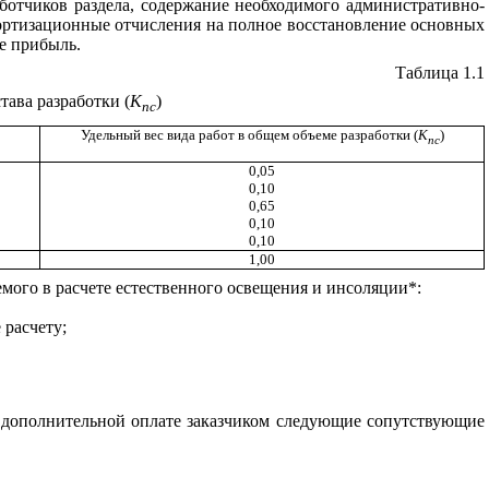
аботчиков раздела, содержание необходимого административно-
мортизационные отчисления на полное восстановление основных
же прибыль.
Таблица 1.
1
ава разработки (
К
)
пс
Удельный вес вида работ в общем объеме разработки (
К
)
пс
0,05
0,10
0,65
0,10
0,10
1,00
емого в расчете естественного освещения и инсоляции*:
 расчету;
т дополнительной оплате заказчиком следующие сопутствующие