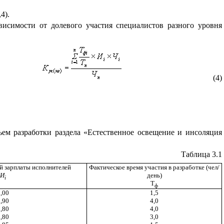
4).
висимости от долевого участия специалистов разного уровня
(
4
)
ъем разработки раздела «Естественное освещение и инсоляция
Таблица 3.1
й зарплаты исполнителей
Фактическое время участия в разработке (чел/
И
день)
i
T
ф
,00
1,5
,90
4,0
,80
4,0
,80
3,0