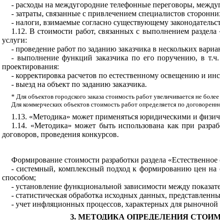
- расходы на междугородние телефонные переговоры, между
- затраты, связанные с привлечением специалистов сторонни
- налоги, взимаемые согласно существующему законодательс
1.12. В стоимости работ, связанных с выполнением раздел
услуги:
- проведение работ по заданию заказчика в нескольких вариа
- выполнение функций заказчика по его поручению, в т.ч
проектирования:
- корректировка расчетов по естественному освещению и ин
- выезд на объект по заданию заказчика.
* Для объектов городского заказа стоимость работ увеличивается не более
Для коммерческих объектов стоимость работ определяется по договоренно
1.13. «Методика» может применяться юридическими и физич
1.14. «Методика» может быть использована как при разра
договоров, проведения конкурсов.
Формирование стоимости разработки раздела «Естественно
- системный, комплексный подход к формированию цен на 
способом;
- установление функциональной зависимости между показате
- статистическая обработка исходных данных, представленн
- учет инфляционных процессов, характерных для рыночной
3.
МЕТОДИКА
ОПРЕДЕЛЕНИЯ СТОИМО