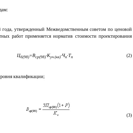
дам:
98 года, утвержденный Межведомственным советом по ценовой
ктных работ применяется норматив стоимости проектирования
Ц
=В
·К
·Ч
·Т
(
2
)
б(98)
ср(98)
уч (кв)
п
п
уровня квалификации;
(
3
)