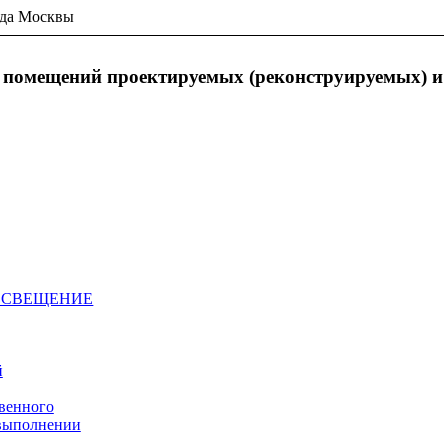
ода Москвы
х помещений проектируемых (реконструируемых) и
 ОСВЕЩЕНИЕ
й
твенного
 выполнении