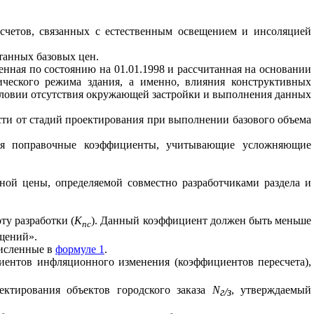
асчетов, связанных с естественным освещением и инсоляцией
отанных базовых цен.
нная по состоянию на 01.01.1998 и рассчитанная на основании
тического режима здания, а именно, влияния конструктивных
словии отсутствия окружающей застройки и выполнения данных
ости от стадий проектирования при выполнении базового объема
тся поправочные коэффициенты, учитывающие усложняющие
ной цены, определяемой совместно разработчиками раздела и
у разработки (
К
). Данный коэффициент должен быть меньше
пс
ещений».
численные в
формуле 1
.
иентов инфляционного изменения (коэффициентов пересчета),
ектирования объектов городского заказа
N
, утверждаемый
г/з