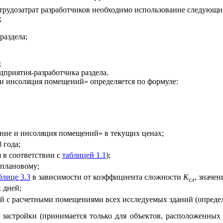
м трудозатрат разработчиков необходимо использование следующ
;
раздела;
;
дприятия-разработчика раздела.
 и инсоляция помещений» определяется по формуле:
ение и инсоляция помещений» в текущих ценах;
 года;
 в соответствии с
таблицей 1.1
);
 плановому;
блице 3.3
в зависимости от коэффициента сложности
К
, значе
сл
 дней;
 с расчетными помещениями всех исследуемых зданий (определя
астройки (принимается только для объектов, расположенных