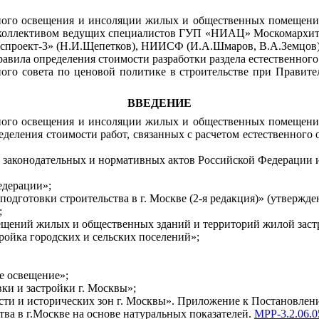
енного освещения и инсоляции жилых и общественных помещен
коллективом ведущих специалистов ГУП «НИАЦ» Москомархите
оспроект-3» (Н.И.Щепетков), НИИСФ (И.А.Шмаров, В.А.Земцов)
равила определения стоимости разработки раздела естественног
о совета по ценовой политике в строительстве при Правитель
ВВЕДЕНИЕ
енного освещения и инсоляции жилых и общественных помещен
еделения стоимости работ, связанных с расчетом естественно
 законодательных и нормативных актов Российской Федерации 
едерации»;
одготовки строительства в г. Москве (2-я редакция)» (утвержд
;
щений жилых и общественных зданий и территорий жилой заст
ройка городских и сельских поселений»;
е освещение»;
и и застройки г. Москвы»;
ти и исторических зон г. Москвы». Приложение к Постановлению
тва в г.Москве на основе натуральных показателей.
МРР-3.2.06.0