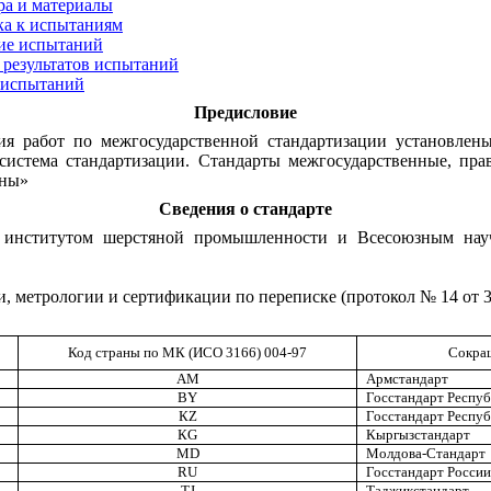
ра и материалы
ка к испытаниям
ние испытаний
 результатов испытаний
 испытаний
Предисловие
я работ по межгосударственной стандартизации установле
истема стандартизации. Стандарты межгосударственные, пра
ены»
Сведения о стандарте
 институтом шерстяной промышленности и Всесоюзным науч
метрологии и сертификации по переписке (протокол № 14 от 30 
Код страны по МК (ИСО 3166) 004-97
Сокращ
АМ
Армстандарт
В
Y
Госстандарт Респуб
К
Z
Госстандарт Респуб
К
G
Кыргызстандарт
М
D
Молдова-Стандарт
RU
Госстандарт России
TJ
Таджикстандарт