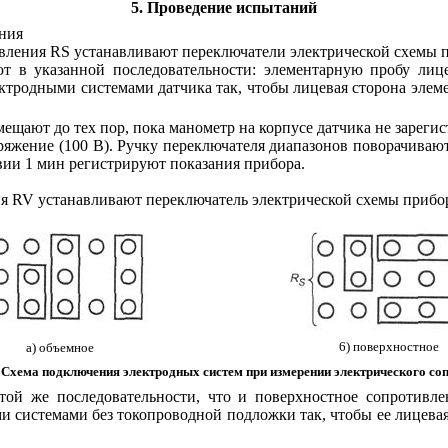
5. Проведение испытаний
ения
ивления
RS
устанавливают переключатели электрической схемы п
яют в указанной последовательности: элементарную пробу ли
тродными системами датчика так, чтобы лицевая сторона элем
ают до тех пор, пока манометр на корпусе датчика не зарегистр
жение (100 В). Ручку переключателя диапазонов поворачивают д
ии 1 мин регистрируют показания прибора.
ия
RV
устанавливают переключатель электрической схемы прибор
6) поверхностное
а) объемное
 Схема подключения электродных систем при измерении электрического со
 той же последовательности, что и поверхностное сопротивл
истемами без токопроводной подложки так, чтобы ее лицевая 