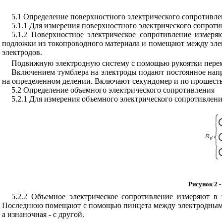
5.1 Определение поверхностного электрического сопротивл
5.1.1 Для измерения поверхностного электрического сопрот
5.1.2 Поверхностное электрическое сопротивление измер
подложки из токопроводного материала и помещают между элек
электродов.
Подвижную электродную систему с помощью рукоятки перемещ
Включением тумблера на электроды подают постоянное напря
на определенном делении. Включают секундомер и по прошеств
5.2 Определение объемного электрического сопротивления
5.2.1 Для измерения объемного электрического сопротивлен
Рисунок 2
-
5.2.2 Объемное электрическое сопротивление измеряют в
Последнюю помещают с помощью пинцета между электродными с
а изнаночная - с другой.