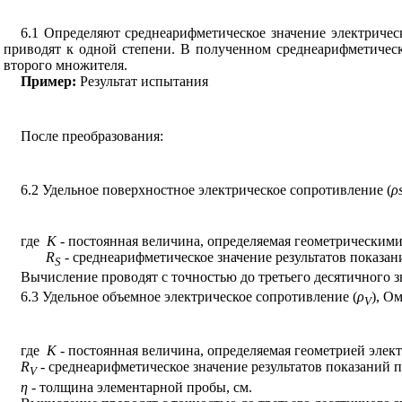
6.1 Определяют среднеарифметическое значение электрическ
приводят к одной степени. В полученном среднеарифметическо
второго множителя.
Пример:
Результат испытания
После преобразования:
6.2 Удельное поверхностное электрическое сопротивление (
ρ
где
K
- постоянная величина, определяемая геометрическими
R
- среднеарифметическое значение результатов показан
S
Вычисление проводят с точностью до третьего десятичного з
6.3 Удельное объемное электрическое сопротивление (
ρ
), О
V
где
K
- постоянная величина, определяемая геометрией элек
R
- среднеарифметическое значение результатов показаний
V
η
- толщина элементарной пробы, см.