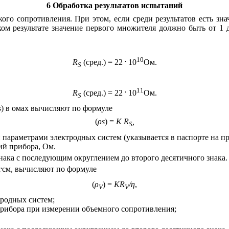
6 Обработка результатов испытаний
ого сопротивления. При этом, если среди результатов есть зна
м результате значение первого множителя должно быть от 1 д
.
10
R
(сред.) = 22
10
Ом.
S
.
11
R
(сред.) = 22
10
Ом.
S
s
) в омах вычисляют по формуле
(
ρ
s
) =
K R
,
S
 параметрами электродных систем (указывается в паспорте на пр
ий прибора, Ом.
нака с последующим округлением до второго десятичного знака.
.
м
см, вычисляют по формуле
(
ρ
) =
KR
/η
,
V
V
тродных систем;
 прибора при измерении объемного сопротивления;