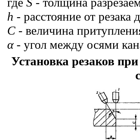
где
S
- толщина разрезаем
h
- расстояние от резака 
С
- величина притуплени
α
- угол между осями кана
Установка резаков пр