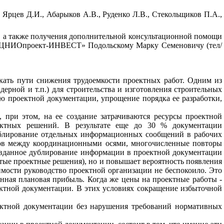
,
Ярцев
Д
.
И.
,
Абарыков
А
.
В
.,
Руденко Л
.
В
.,
Стекольщиков
П
.
А
.,
,
а
также получения
дополнительной
консультационной
помощи
ЦНИОпроект
-
ИНВЕСТ»
Подольскому
Марку
Семеновичу
(
тел
/
кать
пути снижения
трудоемкости
проектных
работ
.
Одним
из
ндерной
и
т
.
п
.)
для
строительства
и
изготовления
строительных
ию
проектной
документации
,
упрощение
порядка ее
разработки
,
,
при
этом
,
на
ее создание
затрачиваются
ресурсы
проектной
ектных
решений
.
В
результате
еще
до
30 %
документации
блирование
отдельных
информационных
сообщений
в
рабочих
ов
между
координационными
осями
,
многочисленные
повторы
вданное
дублирование
информации в
проектной
документации
тые
проектные
решения
),
но
и
повышает
вероятность
появления
имости
руководство
проектной
организации
не
беспокоило
.
Это
нная
плановая
прибыль
.
Когда
же
цены
на
проектные
работы
-
ктной
документации
.
В
этих
условиях
сокращение
избыточной
ктной
документации
без
нарушения
требований
нормативных