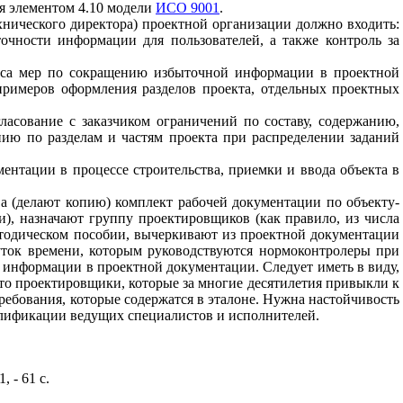
я
элементом
4.10
модели
ИСО 9001
.
хнического директора
)
проектной
организации
должно
входить
:
точности
информации
для
пользователей
,
а
также
контроль
за
са
мер
по
сокращению
избыточной
информации
в
проектной
примеров
оформления
разделов проекта
,
отдельных
проектных
гласование
с
заказчиком
ограничений
по
составу
,
содержанию
,
нию
по
разделам
и
частям
проекта при
распределении
заданий
ментации
в процессе
строительства
,
приемки
и
ввода
объекта
в
ва
(
делают копию
)
комплект
рабочей
документации
по
объекту
-
и
),
назначают
группу
проектировщиков
(
как
правило
,
из
числа
тодическом
пособии
,
вычеркивают
из
проектной
документации
ток времени
,
которым
руководствуются
нормоконтролеры
при
информации
в проектной
документации
.
Следует
иметь
в
виду
,
то
проектировщики
,
которые
за многие
десятилетия
привыкли
к
ребования
,
которые
содержатся
в
эталоне
.
Нужна
настойчивость
лификации
ведущих
специалистов
и
исполнителей
.
1, - 61
с
.