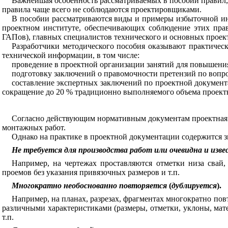
Важнейшая
особенность
рассматриваемых
в
пособии
правил
правила
чаще всего
не
соблюдаются
проектировщиками
.
В
пособии
рассматриваются
виды
и
примеры
избыточной
и
проектном
институте
,
обеспечивающих
соблюдение
этих
пра
ГАПов
),
главных
специалистов
технического
и
основных
проек
Разработчики
методического
пособия
оказывают
практичес
технической
информации
,
в
том
числе
:
проведение
в
проектной
организации
занятий
для
повышени
подготовку
заключений
о
правомочности
претензий
по
вопр
составление
экспертных
заключений
по
проектной
докумен
сокращение
до
20 %
традиционно
выполняемого
объема
проект
Согласно
действующим
нормативным
документам
проектная
монтажных работ
.
Однако
на
практике
в
проектной
документации
содержится
з
Не
требуется
для
производства
работ
или
очевидна
и
изве
Например
,
на
чертежах
проставляются
отметки
низа
свай
проемов
без
указания
привязочных
размеров
и
т
.
п
.
Многократно
необоснованно
повторяется
(
дублируется
).
Например
,
на
планах
,
разрезах
,
фрагментах
многократно
пов
различными характеристиками
(
размеры
,
отметки
,
уклоны
,
мат
т
.
п
.