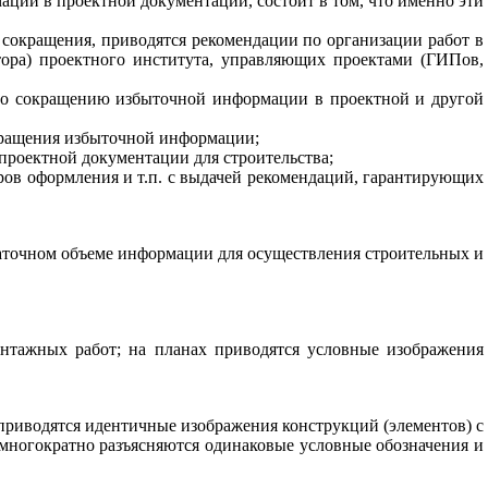
мации
в проектной
документации
,
состоит
в
том
,
что
именно
эти
сокращения
,
приводятся
рекомендации
по
организации
работ
в
тора
)
проектного
института
,
управляющих
проектами
(
ГИПов
,
о
сокращению
избыточной
информации
в
проектной
и
другой
ращения избыточной
информации
;
проектной документации
для
строительства
;
ров
оформления
и
т
.
п
.
с
выдачей
рекомендаций
,
гарантирующих
аточном объеме
информации
для
осуществления
строительных
и
нтажных
работ
;
на
планах
приводятся
условные
изображения
приводятся
идентичные
изображения
конструкций
(
элементов
)
с
многократно
разъясняются
одинаковые
условные
обозначения
и