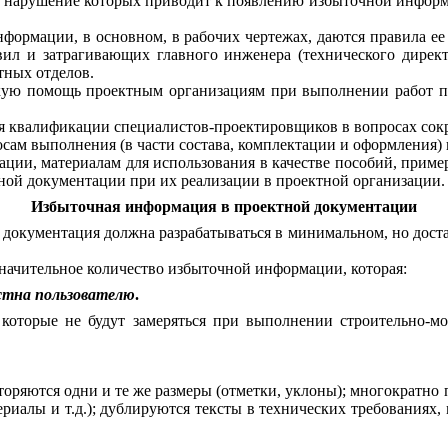
,
нарушение
которых
приводит
к
появлению
избыточной
инфор
нформации
,
в
основном
,
в
рабочих
чертежах
,
даются
правила
ее
вил
и
затрагивающих главного
инженера
(
технического
дирек
тных
отделов
.
кую помощь
проектным
организациям
при
выполнении
работ
п
я квалификации
специалистов
-
проектировщиков
в
вопросах
сок
осам выполнения
(
в
части
состава
,
комплектации
и
оформления
)
тации
,
материалам
для
использования
в
качестве
пособий
,
приме
ной
документации
при их
реализации
в
проектной
организации
.
Избыточная информация в проектной документации
документация
должна
разрабатываться
в
минимальном
,
но
дост
начительное
количество
избыточной
информации
,
которая
:
стна
пользователю
.
,
которые
не
будут
замеряться
при
выполнении
строительно
-
мо
торяются
одни
и
те
же
размеры
(
отметки
,
уклоны
);
многократно
ериалы
и
т
.
д
.);
дублируются
тексты
в
технических
требованиях
,