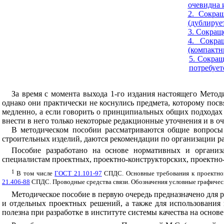
очевидна 
2. Сокра
(дублирует
3. Сокращ
4. Сокра
(компактн
5. Сокращ
потребует
За
время
с
момента
выхода
1-
го
издания
настоящего
Метод
однако
они
практически
не
коснулись
предмета
,
которому
посв
медленно
,
а
если
говорить о
принципиальных
общих
подходах
внести
в
него
только
некоторые
редакционные уточнения
и
в
оч
В
методическом
пособии
рассматриваются
общие
вопросы
строительных
изделий
,
даются
рекомендации
по
организации
р
Пособие
разработано
на
основе
нормативных
и
организ
специалистам
проектных
,
проектно
-
конструкторских
,
проектно
1
В
том
числе
ГОСТ 21.101-97
СПДС
.
Основные
требования
к
проектно
21.406-88
СПДС
.
Проводные
средства
связи
.
Обозначения
условные
графичес
Методическое
пособие
в
первую
очередь
предназначено
для 
и
отдельных
проектных
решений
,
а
также
для
использования
полезна
при
разработке
в институте
системы
качества
на
основе