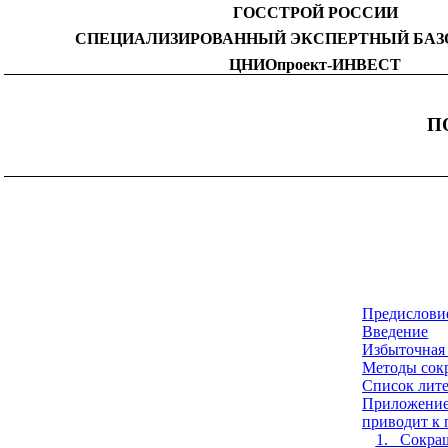
ГОССТРОЙ
РОССИИ
СПЕЦИАЛИЗИРОВАННЫЙ
ЭКСПЕРТНЫЙ
БА
ЦНИОпроект
-
ИНВЕСТ
П
Предисловие
Введение
Избыточная
Методы сок
Список лит
Приложение
приводит к
1. Сокра