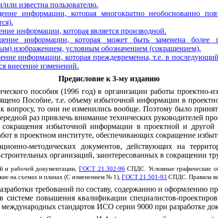
и/или известна пользователю.
щение информации, которая многократно необоснованно повт
ся).
ение информации, которая является производной.
щение информации, которая может быть заменена более 
ым) изображением, условным обозначением (сокращением).
ение информации, которая преждевременна, т.е. в последующи
ся внесение изменений.
Предисловие к 3-му изданию
ического
пособия
(1996
год
)
в
организации
работы
проектно
-
и
ящено
Пособие
,
т
.
е
.
объему
избыточной
информации
в
проектн
к
вопросу
,
то
они
не
изменились вообще
.
Поэтому
было
принят
ередной
раз
привлечь
внимание
технических
руководителей
про
сокращения
избыточной
информации
в
проектной
и
другой
абот
в
проектном
институте
,
обеспечивающих
сокращение
избыт
ационно
-
методических
документов
,
действующих
на
террито
-
строительных
организаций
,
заинтересованных
в
сокращении
тр
й
и рабочей
документации
,
ГОСТ 21.302-96
СПДС
.
Условные
графические
о
кие
на
схемах
и
планах
(
С
изменением
№
1),
ГОСТ 21.501-93
СПДС
.
Правила
в
разработки
требований
по
составу
,
содержанию
и
оформлению
пр
в
системе повышения
квалификации
специалистов
-
проектиро
международных
стандартов ИСО
серии
9000
при
разработке
до