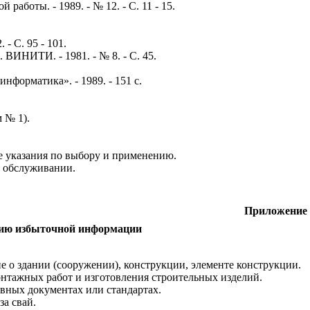
ой
работы
. - 1989. -
№
12. -
С
. 11 - 15.
2. -
С
. 95 - 101.
7.
ВИНИТИ
. - 1981. -
№
8. -
С
. 45.
хинформатика»
. - 1989. - 151
с
.
м
№
1).
е
указания
по
выбору
и
применению
.
обслуживании
.
Приложение
нию избыточной информации
ие
о
здании
(
сооружении
),
конструкции
,
элементе
конструкции
.
онтажных
работ
и
изготовления
строительных
изделий
.
вных документах
или
стандартах
.
за
свай
.