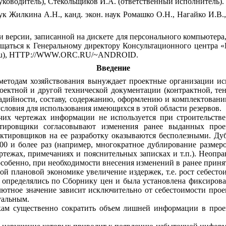
уководитель
),
Стекольщиков
И
.
А
. (
ответственный
исполнитель
).
ук Жилкина
А
.
Н
.,
канд
.
экон
.
наук
Ромашко
О
.
Н
.,
Нагайко
И
.
В
.
и версии
,
записанной
на
дискете
для
персонального
компьютера
ащаться
к
Генеральному директору
Консультационного
центра
«
u
),
НТТР
://
WWW
.
ORC
.
RU
/~
ANDROID
.
Введение
методам
хозяйствования
вынуждает
проектные
организации
ис
оектной
и
другой
технической
документации
(
контрактной
,
те
адийности
,
составу
,
содержанию
,
оформлению
и
комплектован
условия
для
использования
имеющихся
в
этой
области
резервов
.
чих
чертежах
информации
не
используется
при
строительстве
тировщики
согласовывают
изменения ранее
выданных
про
ектировщиков
на
ее
разработку
оказываются
бесполезными
.
Ду
00
и
более раз
(
например
,
многократное
дублирование
размер
ртежах
,
примечаниях
и
пояснительных
записках
и
т
.
п
.).
Неопра
особенно
,
при
необходимости
внесения
изменений
в
ранее
приня
ной
плановой
экономике
увеличение
издержек
,
т
.
е
.
рост
себесто
определялись
по
Сборнику
цен
и
была
установлена
фиксирова
лютное
значение
зависит исключительно
от
себестоимости
прое
уальным
.
ам существенно
сократить
объем
лишней
информации
в
прое