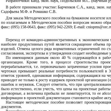
Разработчики
:
канд
.
экон
.
наук
,
Подольский
М.С
. (
научный
р
В
работе
принимали
участие
:
Барченков
С
.
А
.,
канд
.
экон
.
на
Садофьева
М
.
Ф
.
и Ромашко
С
.
В
.
Для
заказа
Методического
пособия
на
бумажном
носителе
ил
по
излагаемым в
Методическом
пособии
вопросам
можно
обр
факс
: (095
) 158-0643,
факс
: (095) 942-2269;
Е
-
mail
:
cniopms
@
orc
.
r
Переход
от
командно
-
административных
к
экономическим
наиболее
продуктивных
путей
является
сокращение
объема
пр
изделий
.
Отмена
целого
ряда
нормативных
ограничений
по
ст
согласования
,
экспертизы
и
утверждения
создает
необходимые
По
имеющимся
данным
около
40 %
содержащейся
в
рабо
организации
.
Кроме
того
,
в
процессе
строительства
проек
перерабатывается
,
т
.
е
.
первоначально
затраченные
усилия про
чертежах
превышает
реальные
потребности
пользователей
в
3
отметок
уровней
,
одинаковая
информация
,
содержащаяся
на
че
приводит
не
только
к
росту
издержек
проектной
организации
(
ошибок
и
неувязок
.
Следует
отметить
,
что
при
централизован
было
естественно
,
если
учесть
,
что
цены
на
проектные
работы
договорные
,
а
величина
прибыли
не
лимитируется
,
то
ее
абсо
информации
в
проектной
документации
становится
крайне
акт
Настоящее
методическое
пособие
позволяет
проектировщик
документов
.