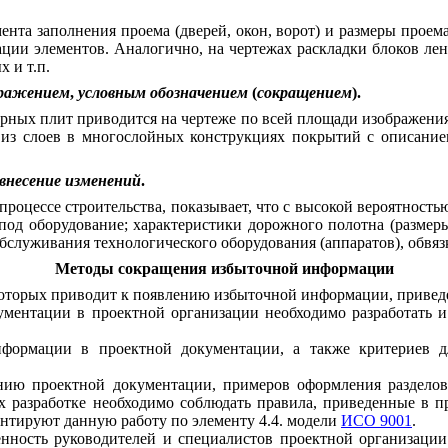
мента
заполнения
проема
(
дверей
,
окон
,
ворот
)
и
размеры
проем
ации
элементов
.
Аналогично
,
на чертежах
раскладки
блоков
ле
ых
и
т
.
п
.
ражением
,
условным
обозначением
(
сокращением
).
арных
плит
приводится
на
чертеже
по
всей
площади
изображени
из
слоев
в
многослойных
конструкциях
покрытий
с
описание
внесение
изменений
.
процессе
строительства
,
показывает
,
что
с
высокой
вероятность
под
оборудование
;
характеристики
дорожного
полотна
(
размер
бслуживания
технологического
оборудования
(
аппаратов
),
обвяз
Методы сокращения избыточной информации
оторых
приводит
к
появлению
избыточной
информации
,
привед
ументации
в
проектной
организации
необходимо
разработать
и
нформации
в
проектной
документации
,
а
также
критериев
д
нию проектной
документации
,
примеров
оформления
раздело
х
разработке
необходимо соблюдать
правила
,
приведенные
в
п
ентируют
данную
работу
по
элементу
4.4.
модели
ИСО 9001
.
енность руководителей
и
специалистов
проектной
организации