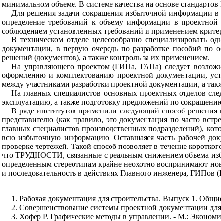
минимальном
объеме
.
В системе
качества
на
основе
стандартов
Для
решения
задачи
сокращения
избыточной
информации
в
определение
требований
к
объему
информации
в
проектной
соблюдением
установленных
требований и
применением
крите
В
техническом
отделе
целесообразно
специализировать
од
документации
,
в
первую
очередь
по
разработке
пособий
по
о
решений
(
документов
),
а
также
контроль
за
их
применением
.
На
управляющего
проектом
(
ГИПа
,
ГАПа
)
следует
возлож
оформлению
и
комплектованию
проектной
документации
,
ус
между
участниками
разработки
проектной документации
,
а
так
На
главных
специалистов
основных
проектных
отделов
сле
эксплуатацию
,
а также
подготовку
предложений
по
сокращени
В
ряде
институтов
применили
следующий
способ
решения
представителю
(
как правило
,
это
документация
по
часто
встр
главных
специалистов
производственных подразделений
),
кот
всю
избыточную
информацию
.
Оставшаяся
часть
рабочей до
проверке чертежей
.
Такой
способ
позволяет
в
течение
коротког
что
ТРУДНОСТИ
,
связанные
с
реальным
снижением
объема
из
определенным
стереотипам
крайне неохотно
воспринимают
но
и
последовательность
в
действиях
Главного
инженера
,
ГИПов
(
1
.
Рабочая
документация
для
строительства
.
Выпуск
1.
Общи
2
.
Совершенствование
системы
проектной
документации
для
3
.
Хофер
Р
.
Графические
методы
в
управлении
. -
М
.:
Экономи