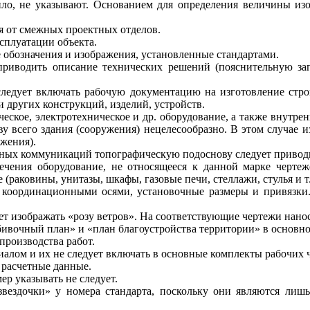
ило
,
не указывают
.
Основанием
для
определения
величины
из
я от
смежных
проектных
отделов
.
сплуатации
объекта
.
 обозначения
и
изображения
,
установленные
стандартами
.
приводить
описание
технических
решений
(
пояснительную
за
следует
включать
рабочую
документацию
на
изготовление
стр
и
других
конструкций
,
изделий
,
устройств
.
ческое
,
электротехническое
и
др
.
оборудование
,
а
также
внутрен
ву
всего здания
(
сооружения
)
нецелесообразно
.
В
этом
случае
и
ужения
).
ных коммуникаций
топографическую
подоснову
следует
привод
ечения оборудование
,
не
относящееся
к
данной
марке
чертеж
е
(
раковины
,
унитазы
,
шкафы
,
газовые
печи
,
стеллажи
,
стулья
и
т
координационными
осями
,
установочные
размеры
и
привязки
ет изображать
«
розу
ветров»
.
На
соответствующие
чертежи
нано
бивочный
план
»
и
«
план
благоустройства
территории
»
в
основно
производства
работ
.
иалом
и
их
не
следует
включать
в
основные
комплекты
рабочих
 расчетные
данные
.
ер указывать
не
следует
.
звездочки
»
у
номера
стандарта
,
поскольку
они
являются
лишь