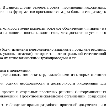
а
.
В
данном
случае
,
размеры
проема
-
производная
информация
,
нточных
фундаментов проставляется
марка
блока
и
его
размеры
;
я
,
хотя достаточно
привести
условное
обозначение
«
пятнами»
на
м
на
линии
-
выноске
каждого
слоя
,
хотя
достаточно
условного
ю
будут изменены
первоначально
выданные
проектные
решения
,
ы
,
уклоны
,
отметки
),
которые
зависят
от
реальной
естественной
ка
их
технологическими
трубопроводами и
т
.
п
.
ены
в
приложении
.
реализовать комплекс
мер
,
важнейшими
из
которых
являются
ля
оценки
необходимости
и
достаточности
информации
для
в
проекта
и отдельных
проектных
решений
(
информационных
риложении
.
Проектно
-
изыскательские
организации
,
создающие
за
соблюдение правил
разработки
проектной
документации
в