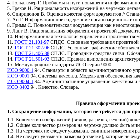
4
.
Гольдгамер
Г
.
Проблемы
и
пути
повышения
информативно
5
.
Греков
Н
.
Рациональность
изображений
на
чертежах
детал
6
.
Спиридонов
В
.
Оценка
качества
форм
документов
//
Станд
7
. А
н
Г
.
Информационное
содержание
организационно
-
техн
8
.
Гримм
С
.
Пользовательская
документация
как
недостающее
9
.
Ланг В
.
Рационализация
оформления
проектной
документ
10
.
Информационная
технология
управления
строительством
11
.
ГОСТ 21.101-97
СПДС
.
Основные
требования
проектной
12
.
ГОСТ 21.302-96
СПДС
.
Условные
графические
обозначен
13
.
ГОСТ 21.406-88
СПДС
.
Проводные
средства
связи
.
Обозн
14
.
ГОСТ 21.501-93
СПДС
.
Правила
выполнения
архитектур
15
.
Международные
стандарты
ИСО
серии
9000:
ИСО 9000-1
:94.
Стандарты
в
области
административного
уп
ИСО 9001
:94.
Системы
качества
.
Модель
для
обеспечения
ка
ИСО 9004-1
:94.
Административное
управление
качеством
и 
ИСО 8402
:94.
Качество
.
Словарь
.
Правила оформления проек
1
. Сокращение информации, которая не требуется для про
1.1
.
Количество
изображений
(
видов
,
разрезов
,
сечений
)
долж
1.2
.
Общее
количество
размеров
на
чертеже
должно
быть
мин
1.3
.
На
чертежах
не
следует
указывать
единицы
измерения
р
1.4
.
Не
следует
указывать
размеры
(
отметки
),
которые
не
буду