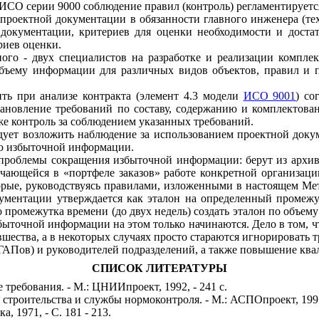
ИСО
серии
9000
соблюдение правил
(
контроль
)
регламентируетс
проектной
документации
в
обязанности
главного
инженера
(
те
документации
,
критериев для
оценки
необходимости
и
доста
риев
оценки
.
ного
-
двух
специалистов
на
разработке
и
реализации
комплек
бъему
информации
для
различных
видов
объектов
,
правил
и
ить
при анализе
контракта
(
элемент
4.3
модели
ИСО 9001
)
со
тановление
требований
по составу
,
содержанию
и
комплектова
же
контроль
за
соблюдением
указанных
требований
.
дует возложить
наблюдение
за
использованием
проектной
доку
ю
избыточной
информации
.
проблемы
сокращения
избыточной
информации
:
берут
из
архи
ечающейся
в
«
портфеле
заказов
»
работе
конкретной
организаци
орые
,
руководствуясь
правилами
,
изложенными
в настоящем
Ме
кументации
утверждается
как
эталон
на
определенный
промежу
о
промежутка времени
(
до
двух
недель
)
создать
эталон
по
объему
быточной
информации
на этом
только
начинаются
.
Дело
в
том
,
ч
вшества
,
а
в
некоторых
случаях
просто
стараются
игнорировать
т
ГАПов
)
и
руководителей
подразделений
,
а
также
повышение
ква
СПИСОК ЛИТЕРАТУРЫ
е
требования
. -
М
.:
ЦНИИпроект
, 1992, - 241
с
.
 строительства
и
службы
нормоконтроля
. -
М
.:
АСПОпроект
, 199
ка
, 1971, -
С
. 181 - 213.