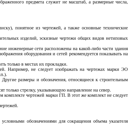
ображенного предмета
служит
не
масштаб
,
а
размерные
числа
,
писку
),
понятное
из
чертежей
,
а
также
основные
технические
оительных
изделий
,
эскизные
чертежи
общих
видов
нетиповых
ние
инженерные
сети
расположены
на
какой
-
либо
части
здания
зображения оборудования
и
сетей
рекомендуется
показывать
на
ить
только
в местах
их
прокладки
.
ей
.
Например
,
не
следует
изображать
на
чертежах
марки
ЭО
.
п
.).
.
Другие размеры
и
обозначения
,
относящиеся
к
строительным
сят
только
стрелку
,
указывающую
направление
на
север
.
м комплекте
чертежей
марки
ГП
.
В
этот
же
комплект
не
следует
чертежей
.
условными
обозначениями
для
сокращения
объема
указателя