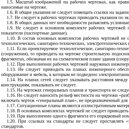
1.5
.
Масштаб
изображений
на
рабочих
чертежах
,
как
прав
наносимые
на
чертеже
.
1.6
.
В
общие
указания
не
следует
помещать
ссылки
на
задани
1.7
.
Не
следует
в
рабочих
чертежах
приводить
указания
по
эк
1.8
.
В
общих
данных
нет
необходимости
разъяснять
условные
1.9
.
Не
следует
в
основном
комплекте
рабочих
чертежей
показатели
(
паспортные
данные
).
1.10
.
В
состав
основных
комплектов
рабочих
чертежей
не
технологических
,
санитарно
-
технических
,
электротехнических
1.11
.
Если
проектируемое
технологическое
,
санитарно
-
техни
(
сооружения
),
то
приводить
на
чертеже
строительную
подосно
фрагментах
,
обозначая
их
на
схематическом
плане
здания
(
соор
1.12
.
При
выполнении
рабочих
чертежей
наружных
инженер
1.13
.
Не
следует
приводить
на
планах
инженерного
обесп
оборудование
и
мебель
,
к
которым
не
подведено
электропитани
1.14
.
На
планах
сетей
следует
указывать
расстояния
между
конструкциям
,
показывать
не
следует
.
1.15
.
На
чертежах
генеральных
планов
и
транспорта
не
следу
1.16
.
Не
следует
наносить
рельеф
местности
на
чертежи
«
раз
включать
чертеж
«
генеральный
план
»,
не
предназначенный
для
1.17
.
Ситуационные
планы
являются
иллюстративным
матер
1.18
.
В
основных
комплектах
чертежей
не
следует
приводить
1.19
.
При
выполнении
одного
фрагмента
его
порядковый
ном
1.20
.
При
ссылках
на
стандарты
не
следует
проставлять
«
стандартов
.