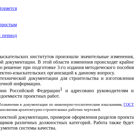
оряется
простым
й период
зыскательских
институтов
произошли
значительные
изменения
,
ой
документации
.
В этой
области
изменения
происходят
крайне
о
решение
при
подготовке
3-
го
издания методического
пособия
ектно
-
изыскательских
организаций
к
данному
вопросу
.
технической документации
для
строительства
и
изготовления
очной
информации
.
1
рии
Российской Федерации
и
адресовано
руководителям
и
удоемкости
проектных
работ
.
бозначения
в
документации
по
инженерно
-
геологическим
изысканиям
,
ГОСТ
ыполнения архитектурно
-
строительных
рабочих
чертежей
.
оектной
документации
,
примеров
оформления
разделов
проекта
вщиков
различных должностных
категорий
.
Работа
также
будет
кументов
системы
качества
.