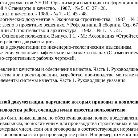
сти документов
//
НТИ
.
Организация
и
методика
информационн
ей
//
Стандарты
и
качество
. - 1987. -
№
5.
С
. 27 - 28.
арты
и
качество
. - 1986. -
№
7. -
С
. 45 - 48.
ологических
документов
//
Экономика
строительства
. - 1987. -
№
 звено
в
проектных
решениях
. //
Реферативный
сборник
.
Сер
. 6
ации
//
Строительство
и
архитектура
. - 1982. -
№
1. -
С
. 41.
.
Основные
положения
.
Выпуск
1.1. -
М
.:
Ассоциация «Стройте
и рабочей
документации
.
ия
в документации
по
инженерно
-
геологическим
изысканиям
.
ачения
условные
графические
на
схемах
и
планах
(
С
изменение
но
-
строительных
рабочих
чертежей
.
равления
качеством
и
обеспечения
качества
.
Часть
1.
Руководящи
чества
при
проектировании
,
разработке
,
производстве
,
монтаже
и
элементы
системы
качества
.
Часть
1.
Руководящие
указания
.
тной документации, нарушение которых приводит к появле
изводства работ, очевидна и/или известна пользователю.
но быть
наименьшим
,
но
обеспечивающим
полное
представлен
имальным
,
но
достаточным
для
производства
строительных
и
м
азмерных
чисел
,
если
они
оговорены
в
соответствующих
нормати
т использоваться
при
производстве
работ
.
Например
,
отметки
ни