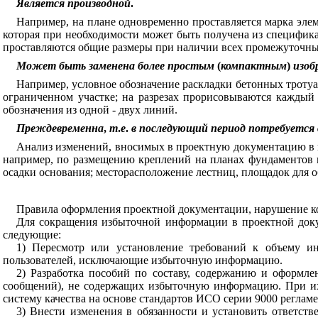
Является
производной
.
Например
,
на
плане
одновременно
проставляется
марка
эле
которая
при необходимости
может
быть
получена
из
специфик
проставляются
общие
размеры
при
наличии
всех
промежуточн
Может
быть
заменена
более
простым
(
компактным
)
изоб
Например
,
условное
обозначение
раскладки
бетонных
троту
ограниченном
участке
;
на
разрезах
прорисовываются
каждый
обозначения
из
одной
-
двух
линий
.
Преждевременна
,
т
.
е
.
в
последующий
период
потребуется
Анализ
изменений
,
вносимых
в
проектную
документацию
в
например
,
по размещению
креплений
на
планах
фундаментов
осадки
основания
;
месторасположение
лестниц
,
площадок
для
о
Правила
оформления
проектной
документации
,
нарушение
к
Для
сокращения
избыточной
информации
в
проектной
док
следующие
:
1
)
Пересмотр
или
установление
требований
к
объему
и
пользователей
,
исключающие
избыточную
информацию
.
2
)
Разработка
пособий
по
составу
,
содержанию
и
оформле
сообщений
),
не
содержащих
избыточную
информацию
.
При
и
систему
качества
на
основе стандартов
ИСО
серии
9000
реглам
3
)
Внести
изменения
в
обязанности
и
установить
ответств