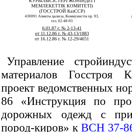
КУРЫЛЫС
I
СТЕР
I
ЖОН
I
НДЕГ
I
МЕМЛЕКЕТТ
I
К КОМИТЕТ
I
)
(ГОССТРОЙ КазССР)
430091 Алматы цаласы, Коммунист
i
к пр. 93,
тел. 62-48-93
6.01.87 г. № 2-13-41
от 11.12.86 г. № 43-13/1883
от 16.12.86 г. № 12-29/4651
Управление стройинду
материалов Госстроя К
проект ведомственных но
86 «Инструкция по про
дорожных одежд с при
пород-киров» к
ВСН 37-8