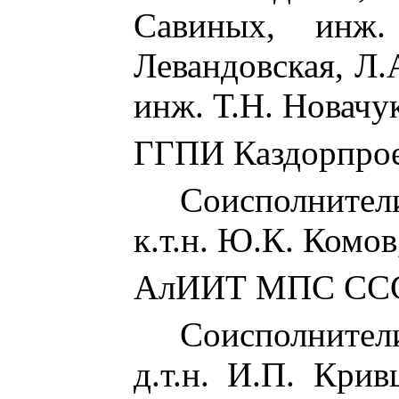
Савиных, инж
Левандовская, Л.
инж. Т.Н. Новачу
ГГПИ Каздорпро
Соисполнител
к.т.н. Ю.К. Комов
АлИИТ МПС СС
Соисполнител
д.т.н. И.П. Кривц