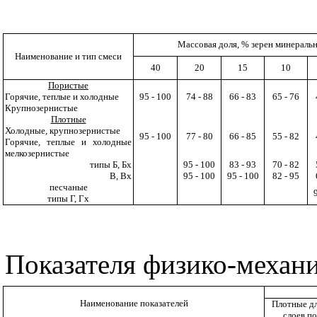
Массовая доля, % зерен минеральн
Наименование и тип смеси
40
20
15
10
Пористые
Горячие, теплые и холодные
95 - 100
74 - 88
66 - 83
65 - 76
Крупнозернистые
Плотные
Холодные, крупнозернистые
95 - 100
77 - 80
66 - 85
55 - 82
Горячие, теплые и холодные
мелкозернистые
типы Б, Бх
95 - 100
83 - 93
70 - 82
В, Вх
95 - 100
95 - 100
82 - 95
песчаные
типы Г, Гх
Показателя физико-механи
Наименование показателей
Плотные дл
слоев п