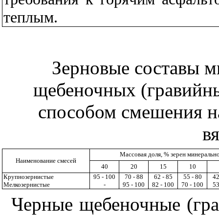
теплым.
Зерновые составы м
щебеночных (гравийны
способом смешения на
в
Массовая доля, % зерен минерально
Наименование смесей
40
20
15
10
Крупнозернистые
95 - 100
70 - 88
62 - 85
55 - 80
42
Мелкозернистые
-
95 - 100
82 - 100
70 - 100
53
Черные щебеночные (гра