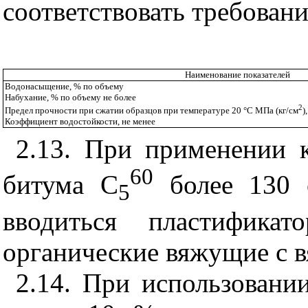
соответствовать требован
Наименование показателей
Водонасыщение, % по объему
Набухание, % по объему не более
2
Предел прочности при сжатии образцов при температуре 20 °С МПа (кг/см
)
Коэффициент водостойкости, не менее
2.13
. При применении к
60
битума С
более 130 с
5
вводиться пластифика
органические вяжущие с в
2.14
. При использовани