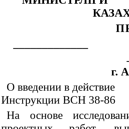
КАЗА
П
_____________
г. 
О введении в действие
Инструкции ВСН 3
8
-86
На основе исследова
проектных работ, в