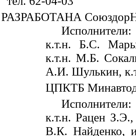
тел. 62-04-03
РАЗРАБОТАНА
СоюздорН
Исполнители:
к.т.н. Б.С. Мар
к.т.н. М.Б. Сокаль
А.И. Шулькин, к.т
ЦПКТБ Минавтод
Исполнители:
к.т.н. Рацен З.Э.
В.К. Найденко, и