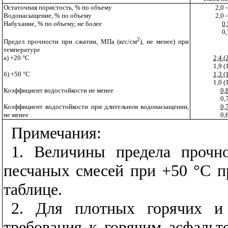
Остаточная пористость, % по объему
2,0 -
Водонасыщение, % по объему
2,0 -
Набухание, % по объему, не более
0,
0,
2
Предел прочности при сжатии, МПа (кгс/см
), не менее) при
температуре
а) +20 °С
2,4 (
1,9 (
б) +50 °С
1,3 (
1,0 (
Коэффициент водостойкости не менее
0,
0,
Коэффициент водостойкости при длительном водонасыщении,
0,
не менее
0,
Примечания:
1. Величины предела прочн
песчаных смесей при +50 °С 
таблице.
2. Для плотных горячих и
требования к горячим асфальт