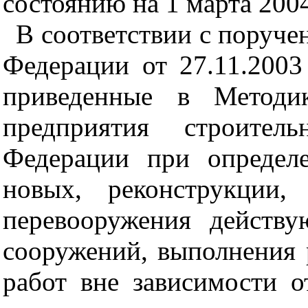
состоянию на
1
марта
200
В со
о
тв
е
тствии с поруче
Федерации от
27
.
11
.
2003
приведенные в Методик
предприятия строитель
Федерации при определе
новых, реконструкции,
перевооружения действ
сооружений, выполнения
работ вне зависимости о