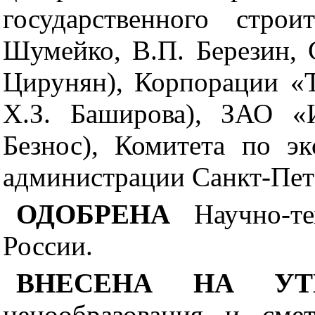
государственного строи
Шумейко, В
.П. Б
ерезин, 
Цирунян), Корпорации «Т
Х.З. Баширова), ЗАО
«
Б
езнос), Комитета по э
администрации Санкт-Пете
ОДОБРЕНА
Научно-т
России.
ВНЕСЕНА НА У
ценообразования и сме