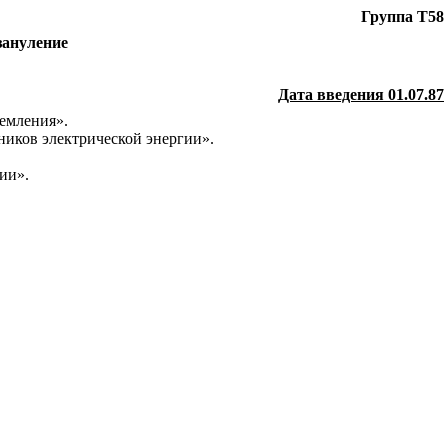
Группа
T
58
зануление
Дата введения 01.07.87
земления».
ников электрической энергии».
ии».