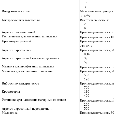
15
3
Воздухоочиститель
Максимальная пропуск
3
30 м
/ч
Бак красконагнетательный
Вместительность, л:
20
60
Агрегат шпатлевочный
Производительность 360
Распылитель для нанесения
шпатлевки
Производительность
10
Краскопульт ручной
Производительность
2
210 м
/ч
Агрегат окрасочный
Производительность,
л
0,16
Агрегат окрасочный высоко
го давления
3,6
5,6
Машина для шлифования шпатлевки
Производительность 35
Мешалка для окрасочных составов
Производительность, л/
500
190
Вибросито электрическое
Производительность, кг
700
Краскотерка
110
400
Установка для нанесения малярных составов
Производительность, м
260
Агрегат окрасочный передвижной
500
Мелотерка
Производительность 300