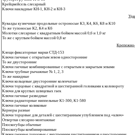
Крейцмейсель слесарный
Ключи накладные КН-1, КН-2 и КН-3
Уда
Кувалды кузнечные продольные остроносые К3, К4, К6, К8 и К10
То же тупоносые К2, К4 и К6
Молотки слесарные с квадратным бойком массой
0,6 и 1,0 кг
То же с круглым бойком массой 0,8 кг
Крепежно
Клещи фиксаторные марки СТД-153
Ключи гаечные с открытым зевом односторонние
То же двусторонние
Ключи гаечные комбинированные с открытым и закрытым зевами
Ключи трубные рычажные № 1, 2, 3
То же накидные
Ключи кольцевые двусторонние коленчатые
Ключи торцовые с квадратной и шестигранной головками к коловороту
Ключи для круглых шлицевых гаек
Ключи гаечные разводные
Ключи радиаторные ниппельные К1-300, К1-580
Ключи гаечные коликовые
Кернеры разные
Ключи торцовые для деталей с шестигранным углублением под «ключ»
Отвертки слесарно-монтажные
Плоскогубцы обычные
Плоскогубцы комбинированные
Ключи гаечные торцовые с внутренним шестигранником односторонние