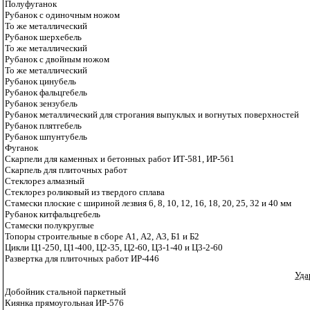
Полуфуганок
Рубанок с одиночным ножом
То же металлический
Рубанок шерхебель
То же металлический
Рубанок с двойным ножом
То же металлический
Рубанок цинубель
Рубанок фальцгебель
Рубанок зензубель
Рубанок металлический для строгания выпуклых и вогнутых поверхностей
Рубанок плятгебель
Рубанок шпунтубель
Фуганок
Скарпели для каменных и бетонных работ ИТ-581, ИР-561
Скарпель для плиточных работ
Стеклорез алмазный
Стеклорез роликовый из твердого сплава
Стамески плоские с шириной лезвия 6, 8, 10, 12, 16, 18, 20, 25, 32 и 40 мм
Рубанок китфальцгебель
Стамески полукруглые
Топоры строительные в сборе А1, А2, А3, Б1 и Б2
Цикли Ц1-250, Ц1-400, Ц2-35, Ц2-60, Ц3-1-40 и Ц3-2-60
Развертка для плиточных работ ИР-446
Уда
Добойник стальной паркетный
Киянка прямоугольная ИР-576