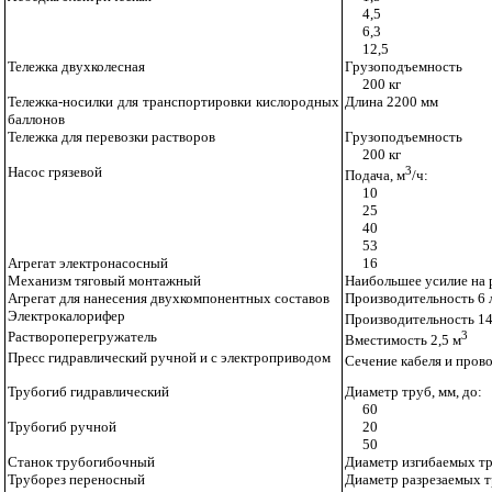
4,5
6,3
12,5
Тележка двухколесная
Грузоподъемность
200 кг
Тележка-носилки для транспортировки кислородных
Длина 2200 мм
баллонов
Тележка для перевозки раств
оров
Грузоподъемность
200 кг
Насос грязевой
3
Подача, м
/ч:
10
25
40
53
Агрегат электронасосный
16
Механизм тяговый монтажный
Наибольшее усилие на 
Агрегат для нанесения двухкомпонентных составов
Производительность 6 
Электрокалорифер
Производительность 1
Раствороперегружатель
3
Вместимость 2,5 м
Пресс гидравлический
ручной и с электроприводом
Сечение кабеля и прово
Трубогиб гидравлический
Диаметр труб, мм, до:
60
Трубогиб ручной
20
50
Станок трубогибочный
Диаметр изгибаемых тр
Труборез переносный
Диаметр разрезаемых
т