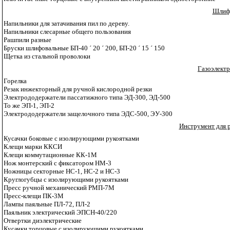
Шлиф
Напильники для затачивания пил по дереву.
Напильники слесарные общего пользования
Рашпили разные
Бруски шлифовальные БП-40
´
20
´
200, БП-20
´
15
´
150
Щетка из стальной проволоки
Газоэлект
Горелка
Резак инжекторный для ручной кислородной резки
Электрододержатели пассатижного типа ЭД-300, ЭД-500
То же ЭП-1, ЭП-2
Электрододержатели защелочного типа ЭДС-500, ЭУ-300
Инструмент для 
Кусачки боковые с изолирующими рукоятками
Клещи марки ККСИ
Клещи коммутационные КК-1М
Нож монтерский с фиксатором НМ-3
Ножницы секторные НС-1, НС-2 и НС-3
Круглогубцы с изолирующими рукоятками
Пресс ручной механический РМП-7М
Пресс-клещи ПК-3М
Лампы паяльные ПЛ-72, ПЛ-2
Паяльник электрический ЭПСН-40/220
Отвертки диэлектрические
Кусачки торцовые с изолирующими рукоятками