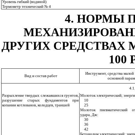
Уровень гибкий (водяной)
Термометр технический № 4
4. НОРМЫ 
МЕХАНИЗИРОВАН
ДРУГИХ СРЕДСТВАХ
100
Инструмент, средства малой
Вид и состав работ
основной парам
4.1
Разрыхление твердых слежавшихся грунтов,
Молоток электрический; энерги
разрушение старых фундаментов при
10
копании котлованов, колодцев, траншей
25
Молоток пневматический от
удара, Дж:
30
36
42
Бетонолом электрический; энер