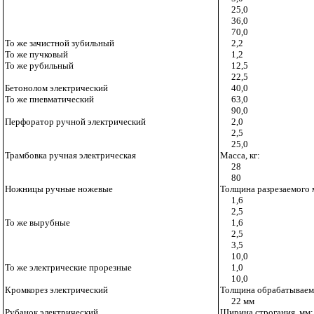
25,0
36,0
70,0
То же зачистной зубильный
2,2
То же пучковый
1,2
То же рубильный
12,5
22,5
Бетонолом электрический
40,0
То же пневматический
63,0
90,0
Перфоратор ручной электрический
2,0
2,5
25,0
Трамбовка ручная электрическая
Масса, кг:
28
80
Ножницы ручные ножевые
Толщина разрезаемого м
1,6
2,5
То же вырубные
1,6
2,5
3,5
10,0
То же электрические прорезные
1,0
10,0
Кромкорез электрический
Толщина обрабатываем
22 мм
Рубанок электрический
Ширина строгания, мм: