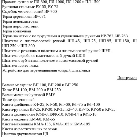
Правила лузговые ПЛ-800, ПЛ-1000, ПЛ-1200 и ПЛ-1500
Рустовки стальные РУ-55, РУ-75
Скребок металлический ИР-700
Терка деревянная ИР-671
Терка пенопластовая
Терка поропластовая
Терка войлочная
Терки-зачистки с полукруглыми и удлиненными ручками ИР-762, ИР-763
Шпатели с пластмассовой ручкой ШП-45, ШП-75, ШП-95, ШП-150, Ш
ШП-250 и ШП-300
Шпатель с резиновым полотном и пластмассовой ручкой ШРП
Шпатель-скребок с пластмассовой ручкой ШСП
Шпатель с зубчатым полотном и пластмассовой ручкой
Шпатель плиточника
Устройство для перемешивания жидкой шпатлевки
Инструмент
Валика малярные ВП-100, ВП-200 и ВП-250
То же ВМ-100, ВМ-200 и ВМ-250
Валик малярный угловой ВМУ
То же филеночный
Кисти флейцевые КФ-25, КФ-50, КФ-60, КФ-75 и КФ-100
Кисти-ручники КР-25, КР-30, КР-35, КР-40, КР-45, КР-50 и КР-55
Кисти филеночные КФК-8, КФК-10, КФК-14 и КФК-18
Кисти маховые КМ-60, КМ-65
Кисти-макловицы КМА-135, КМА-165 и КМА-195
Кисти из растительных волокон
Накатка двухваликовая НД