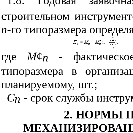
1.8. Годовая заявоч
строительном инструменте
n
-го типоразмера определ
где
M
¢
- фактическо
n
типоразмера в организ
планируемому, шт.;
С
- срок службы инстр
n
2. НОРМЫ 
МЕХАНИЗИРОВАН