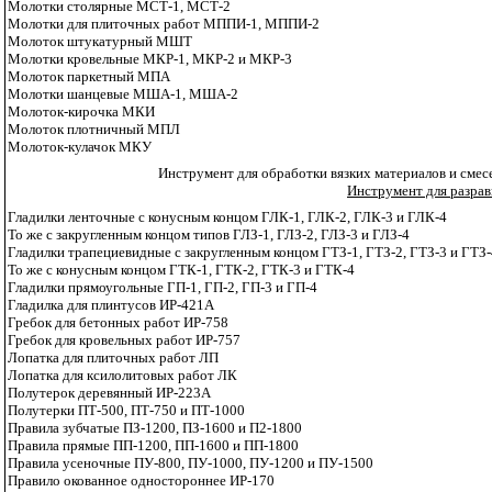
Молотки столярные МСТ-1, МСТ-2
Молотки для плиточных работ МППИ-1, МППИ-2
Молоток штукатурный МШТ
Молотки кровельные МКР-1, МКР-2 и МКР-3
Молоток паркетный МПА
Молотки шанцевые МША-1, МША-2
Молоток-кирочка МКИ
Молоток плотничный МПЛ
Молоток-кулачок МКУ
Инструмент для обработки вязких материалов и смесей 
Инструмент для разрав
Гладилки ленточные с конусным концом ГЛК-1, ГЛК-2, ГЛК-3 и ГЛК-4
То же с закругленным концом типов ГЛЗ-1, ГЛЗ-2, ГЛЗ-3 и ГЛЗ-4
Гладилки трапециевидные с закругленным концом ГТ
З-1, ГТЗ-2, ГТЗ-3 и ГТЗ
То же с конусным концом ГТК-1, ГТК-2, ГТК-3 и ГТК-4
Гладилки прямоугольные ГП-1, ГП-2, ГП-3 и ГП
-4
Гладилка для плинтусов ИР-421А
Гребок для бетонных работ ИР-758
Гребок для кровельных работ ИР-757
Лопатка для плиточных работ ЛП
Лопатка для ксилолитовых работ ЛК
Полутерок деревянный ИР-223А
Полутерки ПТ-500, ПТ-750 и ПТ-1000
Правила зубчатые ПЗ-1200, ПЗ-1600 и П2-1800
Правила прямые ПП-1200, ПП-1600 и ПП-1800
Правила усеночные ПУ-800, ПУ-1000, ПУ-1200 и ПУ-1500
Правило окованное одностороннее ИР-170