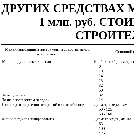
ДРУГИХ СРЕДСТВАХ
1 млн. руб. С
СТРОИТЕ
Механизированный инструмент и средства малой
Основной 
механизации
Машина ручная сверлильная
Наибольший диаметр св
6
10
14
23
32
50
То же угловая
32
То же с комплектом насадок
14
Станок для сверления отверстий в железобетоне
Диаметр сверла, мм
50 - 125
50 - 160
Машина ручная шлифовальная
Диаметр круга, мм, до:
63
100
125