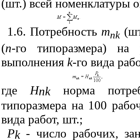
(шт.) всей номенклатуры 
1.6. Потребность
m
(шт
nk
(
n
-го типоразмера) на
выполнения
k
-го вида раб
где
Н
норма потре
nk
типоразмера на 100 рабо
вида работ, шт.;
Р
- число рабочих, за
k