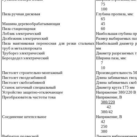
75
100
Пила ручная дисковая
Глубина пропила, мм:
65
Машина деревообрабатывающая
45
Пила стационарная
60
Лобзик электрический
Наибольшая глубина пр
Долбежник электрический
Размер выбираемых па
Пила маятниковая переносная для резки стальных
Наибольший диаметр р
труб и металлопроката
мм
Труборез электрический
Диаметр разрезаемых т
Бороздодел электрический
Ширина паза, мм:
7
10
Пистолет строительно-монтажный
Производительность 50
Пистолет гвоздезабивной
Длина забиваемых гвозд
Пистолет скобозабивной
Длина забиваемых скоб 
Станок заточный специальный
Диаметр круга 175 мм
Устройство защитно-отключающее
Напряжение 380/220 В
Преобразователь частоты тока
Напряжение, В
380/220
42
380/42
Соединение штепсельное
Напряжение, В
42
250
380
Вибратор подвесной
Диаметр вибронаконеч