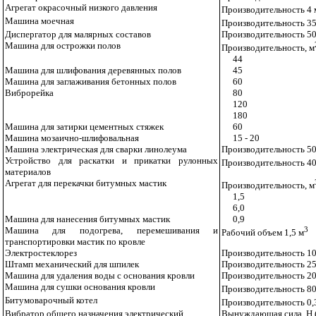
Агрегат окрасочный низкого давления
Производительность 4 
Машина моечная
Производительность 35
Диспергатор для малярных составов
Производительность 50
Машина для острожки полов
Производительность, м
44
Машина для шлифования деревянных полов
45
Машина для заглаживания бетонных полов
60
Виброрейка
80
120
180
Машина для затирки цементных стяжек
60
Машина мозаично-шлифовальная
15 - 20
Машина электрическая для сварки линолеума
Производительность 50 
Устройство для раскатки и прикатки рулонных
Производительность 40
материалов
Агрегат для перекачки битумных мастик
Производительность, м
1,5
6,0
Машина для нанесения битумных мастик
0,9
Машина для подогрева, перемешивания и
3
Рабочий объем 1,5 м
транспортировки мастик по кровле
Электростеклорез
Производительность 100
Штамп механический для шпилек
Производительность 2
Машина для удаления воды с основания кровли
Производительность 20
Машина для сушки основания кровли
Производительность 80
Битумоварочный котел
Производительность 0,
Вибратор общего назначения электрический
Вынуждающая сила, Н (