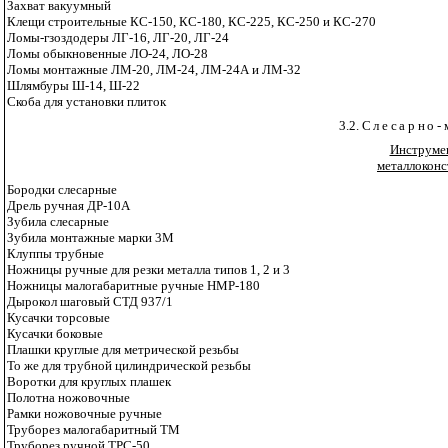
Захват вакуумный
Клещи строительные КС-150, КС-180, КС-225, КС-250 и КС-270
Ломы-гзоздодеры ЛГ-16, ЛГ-20, ЛГ-24
Ломы обыкновенные ЛО-24, ЛО-28
Ломы монтажные ЛМ-20, ЛМ-24, ЛМ-24А и ЛМ-32
Шлямбуры Ш-14, Ш-22
Скоба для установки плиток
3.2.
Слесарно-
Инструмен
металлоконс
Бородки слесарные
Дрель ручная ДР-10А
Зубила слесарные
Зубила монтажные марки 3М
Клуппы трубные
Ножницы ручные для резки металла типов 1, 2 и 3
Ножницы малогабаритные ручные НМР-180
Дырокол шаговый СТД 937/1
Кусачки торсовые
Кусачки боковые
Плашки круглые для метрической резьбы
То же для трубной цилиндрической резьбы
Воротки для круглых плашек
Полотна ножовочные
Рамки ножовочные ручные
Труборез малогабаритный ТМ
Труборез ручной ТРС-50