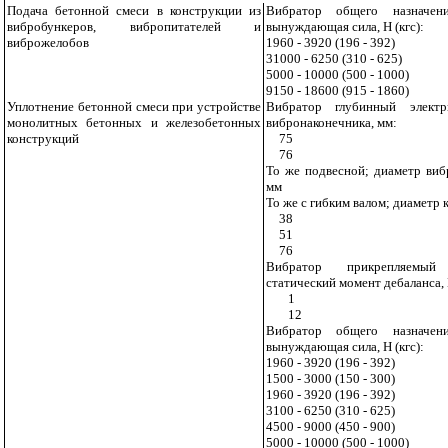
Подача бетонной смеси в конструкции из
Вибратор общего назначени
вибробункеров, вибропитателей и
вынуждающая сила, Н (кгс):
виброжелобов
1960 - 3920 (196 - 392)
31000 - 6250 (310 - 625)
5000 - 10000 (500 - 1000)
9150 - 18600 (915 - 1860)
Уплотнение бетонной смеси при устройстве
Вибратор глубинный электр
монолитных бетонных и железобетонных
вибронаконечника, мм:
конструкций
75
76
То же подвесной; диаметр виб
мм
То же с гибким валом; диаметр 
38
51
76
Вибратор прикрепляемый 
статический момент дебаланса,
1
12
Вибратор общего назначени
вынуждающая сила, Н (кгс):
1960 - 3920 (196 - 392)
1500 - 3000 (150 - 300)
1960 - 3920 (196 - 392)
3100 - 6250 (310 - 625)
4500 - 9000 (450 - 900)
5000 - 10000 (500 - 1000)