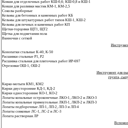
Ковши для отделочных работ КШ-0,6; КШ-0,8 и КШ-1
Ковши для разливки мастик КМ-1, КМ-2,5
Соколы разборные
Кельмы для бетонных и каменных работ КБ
Кельмы для штукатурных работ типов КШ-1, КШ-2
Кельмы для печных и каменных работ КП
Щетки-торцовки ЩТ1, ЩТ2
Щетка для подметания пола
Ванночки с сеткой
Инструмен
Конопатки стальные К-40, К-50
Расшивки стальные Р1, Р2
Расшивка стальная для плиточных работ ИР-697
Отрезовки ОШ-1, ОШ-2
Инструмент для ры
грунта, сып
Кирко-мотыги КМ1, КМ2
Кирки двусторонние КД-1, КД-2
Кирки односторонние КО-1, КО-2
Лопаты копальные остроконечные ЛКО-1, ЛКО-2 и ЛКО-3
Лопаты копальные прямоугольные ЛКП-1, ЛКП-2 и ЛКП-3
Лопаты подборочные ЛП-1, ЛП-2, ЛП-3 и ЛП-4
Лопаты совковые ЛС-1, ЛС-2 и ЛС-3
Лопата растворная ЛР
Вспомог