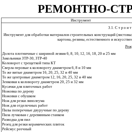
РЕМОНТНО-СТ
Инструмент
3.1.
Строит
Инструмент для обработки материалов строительных конструкций (листовых,
картона, резины, естественного и искусстве
Реж
Долота плотничные с шириной лезвия 6, 8, 10, 12, 16, 18, 20 и 25 мм
Закольники ЗТР-30, ЗТР-40
Коловорот с трещеткой типа КТ
Сверла перовые к коловороту диаметром 6, 8 и 10 мм
То же витые диаметром 16, 20, 25, 32 и 40 мм
То же центровые диаметром 12, 16, 20, 25, 32 и 40 мм
Зенковки к коловороту диаметром 20, 25 и 32 мм
Кусачки для плиточных работ
Ножовка по дереву
Ножовки с обушком
Нож для резки линолеума
Нож для отделочных работ
Пилы поперечные двуручные по дереву
Пила лучковая с деревянным станком
Разводка для пил
Резец для резки керамических плиток
Рейсмус реечный