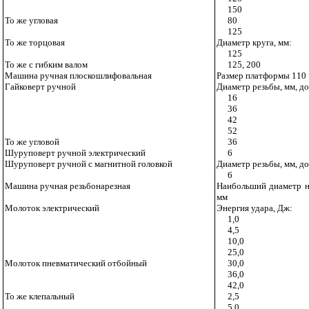
150
То же угловая
80
125
То же торцовая
Диаметр круга, мм:
125
То же с гибким валом
125, 200
Машина ручная плоскошлифовальная
Размер платформы 110
Гайковерт ручной
Диаметр резьбы, мм, до
16
36
42
52
То же угловой
36
Шуруповерт ручной электрический
6
Шуруповерт ручной с магнитной головкой
Диаметр резьбы, мм, до
6
Машина ручная резьбонарезная
Наибольший диаметр н
мм
Молоток электрический
Энергия удара, Дж:
1,0
4,5
10,0
25,0
Молоток пневматический отбойный
30,0
36,0
42,0
То же клепальный
2,5
5,0