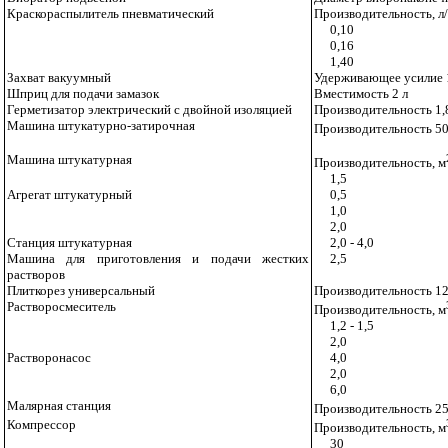
Краскораспылитель пневматический
Производительность, л
0,10
0,16
1,40
Захват вакуумный
Удерживающее усилие 1
Шприц для подачи замазок
Вместимость 2 л
Герметизатор электрический с двойной изоляцией
Производительность 1,
Машина штукатурно-затирочная
Производительность 50
Машина штукатурная
Производительность, м
1,5
Агрегат штукатурный
0,5
1,0
2,0
Станция штукатурная
2,0 - 4,0
Машина для приготовления и подачи жестких
2,5
растворов
Плиткорез универсальный
Производительность 12
Растворосмеситель
Производительность, м
1,2 - 1,5
2,0
Растворонасос
4,0
2,0
6,0
Малярная станция
Производительность 25
Компрессор
Производительность, м
30