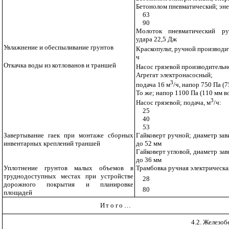
Бетонолом пневматический; эне
63
90
Молоток пневматический ру
удара 22,5 Дж
Увлажнение и обеспыливание грунтов
Краскопульт, ручной производи
ч
Откачка воды из котлованов и траншей
Насос грязевой производительн
Агрегат электронасосный;
3
подача 16 м
/ч, напор 750 Па (75
То же; напор 1100 Па (110 мм вод
3
Насос грязевой; подача, м
/ч:
25
40
53
Завертывание гаек при монтаже сборных
Гайковерт ручной; диаметр за
инвентарных креплений траншей
до 52 мм
Гайковерт угловой, диаметр за
до 36 мм
Уплотнение грунтов малых объемов в
Трамбовка ручная электрическая
труднодоступных местах при устройстве
28
дорожного покрытия и планировке
80
площадей
Итого
…
4.2. Железо