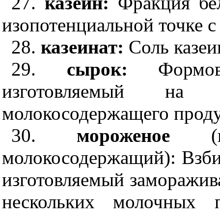
27.
казеин:
Фракция бе
изопотенциальной точке 
28.
казеинат:
Соль казеи
29.
сырок:
Формо
изготовляемый на
молокосодержащего продук
30.
мороженое
молокосодержащий): Взби
изготовляемый заморажив
нескольких молочных п