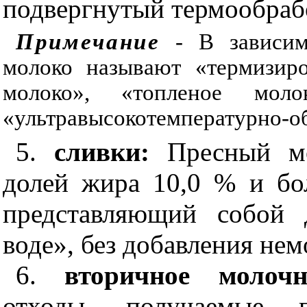
подвергнутый термообраб
Примечание
- В зависимо
молоко называют «термизиро
молоко», «топленое молок
«ультравысокотемпературно-о
5.
сливки:
Пресный м
долей жира 10,0 % и бол
представляющий собой 
воде», без добавления не
6.
вторичное молоч
отходы, получаемые п