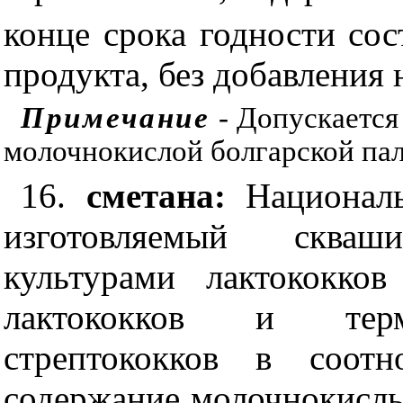
конце срока годности сос
продукта, без добавления
Примечание
- Допускается
молочнокислой болгарской пало
16.
сметана:
Национал
изготовляемый сква
культурами лактококко
лактококков и терм
стрептококков в соотн
содержание молочнокислы