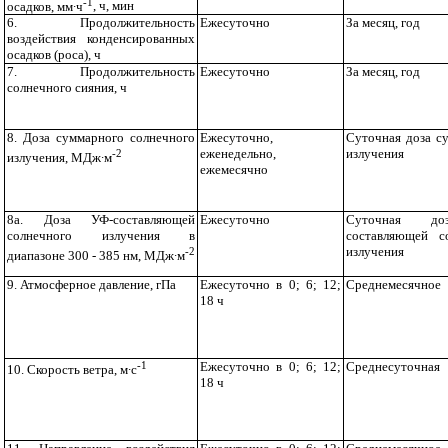
-1
осадков, мм∙ч
, ч, мин
6. Продолжительность
Ежесуточно
За месяц, год
воздействия конденсированных
осадков (роса), ч
7. Продолжительность
Ежесуточно
За месяц, год
солнечного сияния, ч
8. Доза суммарного солнечного
Ежесуточно,
Суточная доза с
-2
еженедельно,
излучения
излучения, МДж∙м
ежемесячно
8а. Доза УФ-составляющей
Ежесуточно
Суточная д
солнечного излучения в
составляющей с
-2
излучения
диапазоне 300 - 385 нм, МДж∙м
9. Атмосферное давление, гПа
Ежесуточно в 0; 6; 12;
Среднемесячное
18 ч
-1
Ежесуточно в 0; 6; 12;
Среднесуточная
10. Скорость ветра, м∙с
18 ч