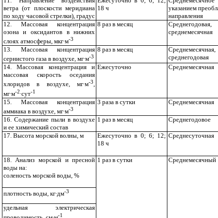
11. Направление воздействия
Ежесуточно в 0; 6; 12;
Среднемеся
ветра (от плоскости меридиана
18 ч
указанием преоб
по ходу часовой стрелки), градус
направления
12. Массовая концентрация
8 раз в месяц
Среднегодовая,
озона и оксидантов в нижних
среднемесячная
-3
слоях атмосферы, мкг∙м
13. Массовая концентрация
8 раз в месяц
Среднемесячная,
-3
среднегодовая
сернистого газа в воздухе, мг∙м
14. Массовая концентрация и
Ежесуточно
Среднемесячная
массовая скорость оседания
-3
хлоридов в воздухе, мг∙м
,
-2
-1
мг∙м
∙сут
15. Массовая концентрация
3 раза в сутки
Среднемесячная
-3
аммиака в воздухе, мг∙м
16. Содержание пыли в воздухе
1 раз в месяц
Среднегодовое
и ее химический состав
17. Высота морской волны, м
Ежесуточно в 0; 6; 12;
Среднесуточная
18 ч
18. Анализ морской и пресной
1 раз в сутки
Среднемесячный
воды на:
соленость морской воды, %
-3
плотность воды, кг∙дм
удельная электрическая
-1
проводимость, см∙м