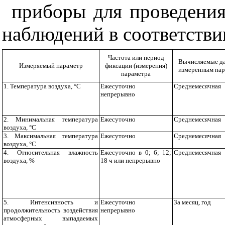
приборы для проведения
наблюдений в соответстви
Частота или период
Вычисляемые д
Измеряемый параметр
фиксации (измерения)
измеренным па
параметра
1. Температура воздуха, °С
Ежесуточно
Среднемесячная
непрерывно
2. Минимальная температура
Ежесуточно
Среднемесячная
воздуха, °С
3. Максималь
ная температура
Ежесуточно
Среднемесячная
воздуха, °С
4. Относительная влажность
Ежесуточно в
0
; 6; 12;
Среднемесячная
воздуха, %
18 ч или непрерывно
5. Интенсивность и
Ежесуточно
За месяц, год
продолжительность воздействия
непрерывно
атмосферных выпадаемых