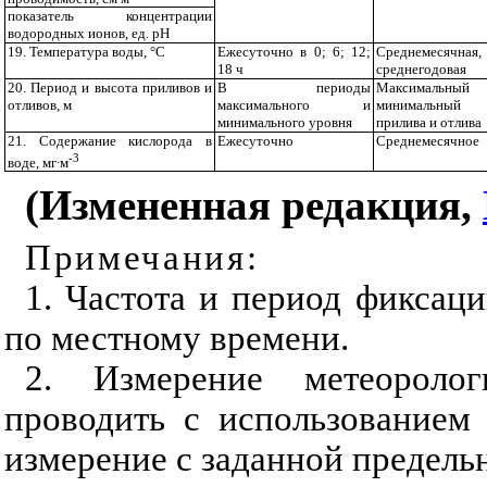
показатель концентрации
водородных ионов, ед. рН
19. Температура воды, °С
Ежесуточно в 0; 6; 12;
Среднемесячная,
18 ч
среднегодовая
20. Период и высота приливов и
В периоды
Максималь
отливов, м
максимального и
минимальный 
минимального уровня
прилива и отлива
21. Содержание кислорода в
Ежесуточно
Среднемесячное
-3
воде, мг∙м
(Измененная редакция,
Примечания:
1. Частота и период фиксац
по местному времени.
2. Измерение метеоролог
проводить с использованием
измерение с заданной предел