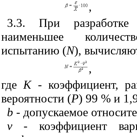
,
3.3. При разработке
наименьшее количест
испытанию
(
N
),
вычисляю
,
где
К
-
коэффициент, р
вероятности
(
Р
)
99
%
и 1,
b
- допускаемое относите
v
- коэффициент вари