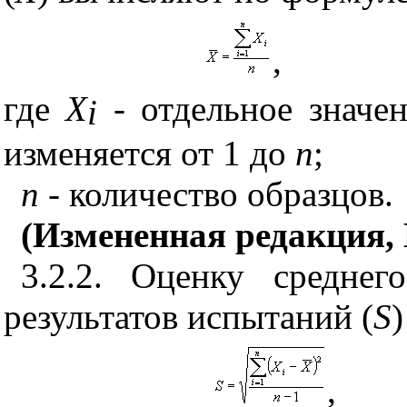
,
где
X
-
отдельное значе
i
изменяется от 1 до
n
;
n
-
количество образцов.
(Измененная редакция, И
3.2.2. Оценку среднег
результатов испытаний (
S
,