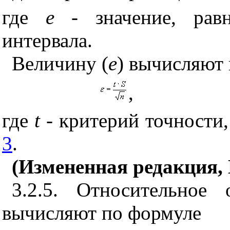
где
e
- значение, рав
интервала.
Величину (
e
) вычисляют
,
где
t
- критерий точност
3
.
(Измененная редакция, И
3.2.5. Относительное 
вычисляют по формуле