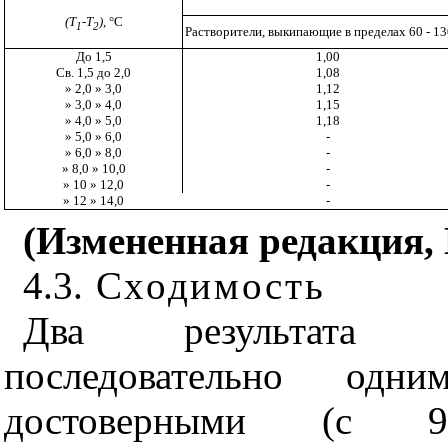
(
T
-
T
),
°
С
1
2
Растворители, выкипающие в пределах 60 - 13
До 1,5
1,00
Св. 1,5 до 2,0
1,08
» 2,0 » 3,0
1,12
»
3,0 » 4,0
1,15
» 4,0 »
5,0
1,18
» 5,0 » 6,0
-
» 6,0 » 8,0
-
» 8,0 » 10,0
-
» 10 » 12,0
-
» 12 » 14,0
-
(Измененная редакция, 
4.3.
Сходимость
Два результата о
последовательно одни
достоверными (с 9