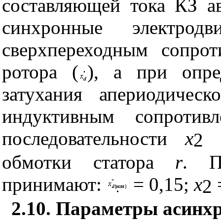
составляющей тока КЗ а
синхронные электродв
сверхпереходным сопро
ротора (
), а при опре
затухания апериодичес
индуктивным сопротив
последовательности
x
и
2
обмотки статора
r
. П
принимают:
= 0,15;
x
2
2.10. Параметры асинх