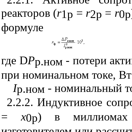
реакторов (
r
=
r
=
r
1
p
2
p
0
p
формуле
где
D
Р
- потери акт
р.ном
при номинальном токе, Вт
I
- номинальный то
р.ном
2.2.2. Индуктивное сопр
=
x
) в миллиомах
0
p
изготовителем или рассчи