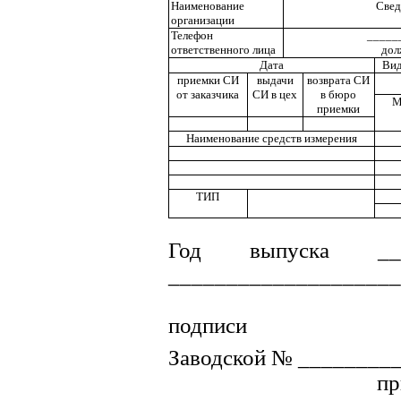
Наименование
Свед
организации
Телефон
_____
ответственного лица
дол
Дата
Вид
приемки СИ
выдачи
возврата СИ
от заказчика
СИ в цех
в бюро
приемки
Наименование средств измерения
ТИП
Год выпуска ____
____________________
подписи
Заводской № _________
п