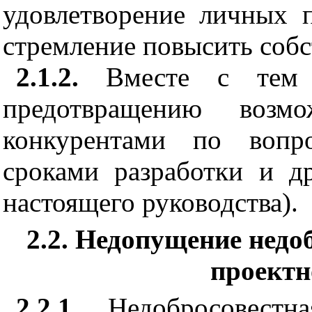
удовл
е
творение личных п
стремление повысить собс
2.1.2.
Вместе с тем 
предотвра
щ
ению возмо
конкурентами по вопр
сроками разработки и д
настоя
щ
его руководства).
2.2. Недопущение недо
проектн
2.2
.1
.
Недобросовестна