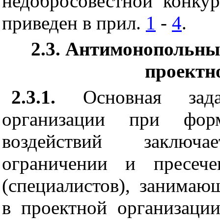
н
е
добросов
е
стно
й
конкур
прив
е
д
е
н в пр
ил
.
1
-
4
.
2.3. Антимонопольны
проектн
2.3.1.
Основная задач
организации при форм
воздействий заключ
огран
и
чени
и
и пресече
(специалистов)
,
занимающ
в проектной орга
ни
за
ци