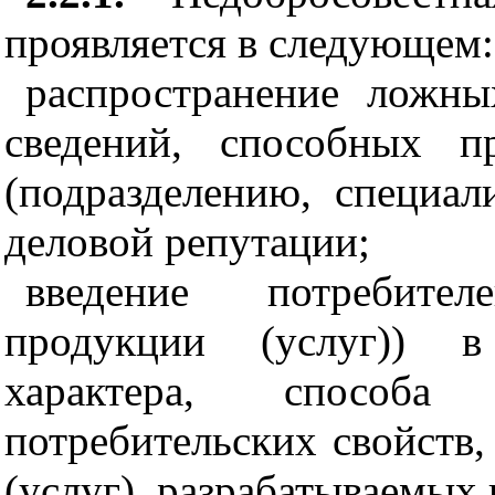
проявляется в следующем:
распростран
е
ние ложны
сведений, способных п
(подразделению, специал
деловой р
е
п
у
тации;
вв
е
д
е
ние потр
е
бит
е
л
е
продукции (услуг
))
в 
характ
е
ра, спосо
потр
е
бит
е
льских свойств,
(услуг), разрабатываемых