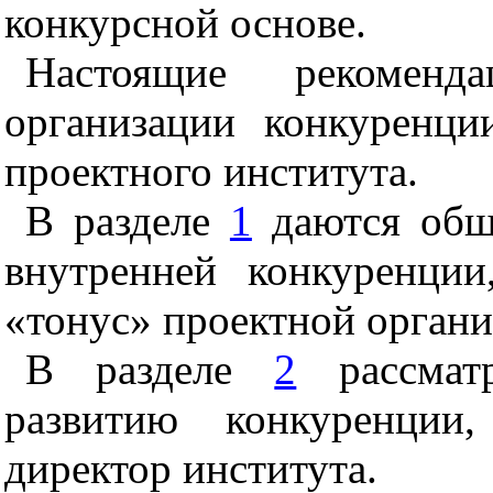
конкурсной основе.
Настоящие рекоменд
органи
з
ации конкуренци
проектного института.
В разделе
1
даются об
внутренней конкуренции
«тонус» проект
н
ой органи
В разделе
2
рассматр
развитию конкуренции
директор института.