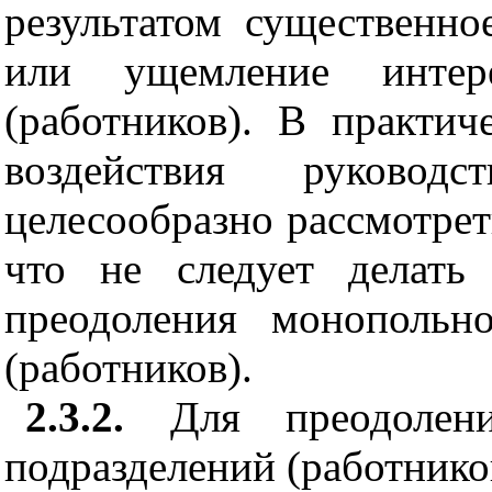
результатом существенно
или ущемление интере
(рабо
т
ников). В практич
воздействия руководс
целесообразно рассмотреть
что не следуе
т
делать 
преодоления монопольн
(работников).
2.3.2.
Для
п
реодоле
подразделений (работнико