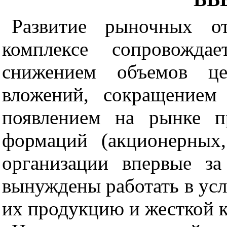
Развитие рыночных о
комплексе сопровож
да
е
снижением объемов цен
вложений, сокращением
появлением на рынке п
формац
и
й (акционерных,
организаци
и
впервые за 
вынуждены работать в ус
их продукц
и
ю и жесткой 