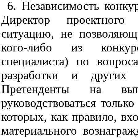
6. Независимость конку
Директор проектного 
ситуацию, не поз
в
оляющ
кого-либо из конкур
специал
и
ста) по
в
опрос
разработки и других 
Претенденты на вы
руководствоваться тольк
которых, как пра
в
ило, вх
матери
а
льного вознаграж