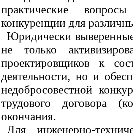
практические во
п
росы
конкуренции для различн
Юр
и
д
ически вы
веренные
не
только акт
и
в
и
з
иров
проектировщиков к сост
д
еятель
н
ости, но и обес
н
е
д
о
бросовестной ко
н
ку
трудового договора (ко
окончания.
Для
инженерно-технич