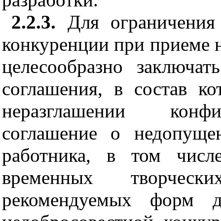
2.2.3.
Для ограни
ч
ения
конкур
е
нции при при
е
ме 
целесообразно заключат
соглашения, в состав к
неразглашении конфи
соглашение о недопуще
работника, в том числ
вр
е
менных творч
е
ск
р
е
ком
е
нду
е
мых форм д