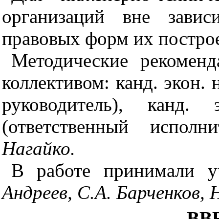
организац
и
й вне
з
а
в
ис
правовых форм их постро
М
етод
ические
р
е
комен
коллективом: канд. экон.
руководитель), кан
д.
э
(ответственный исполн
Н
агайк
о
.
В
работе принимали уч
Андреев, С.А. Б
а
рче
нко
в,
ВВ