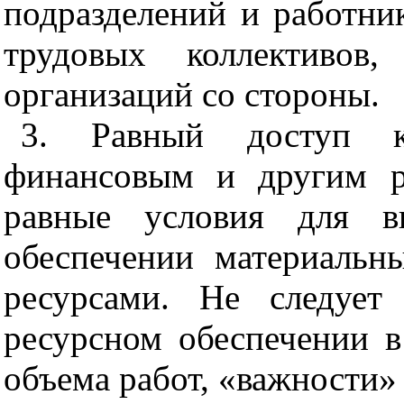
подразделений и работн
и
трудовых коллект
и
вов
,
организаций со стороны.
3. Равный доступ к
финансовым и другим р
равные условия для в
обес
п
ечении материальн
ресурсами. Не следует
ресурсном обес
п
ечении в
объема работ
,
«
важности» 