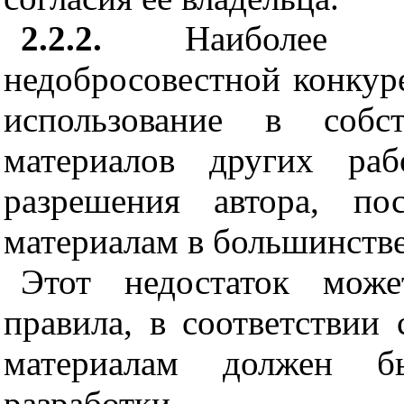
2.2.2.
Наиболее рас
недобросовестной конкур
использование в собст
мат
е
риалов других рабо
разр
е
ш
е
ния ав
т
ора, по
материалам в большинстве
Этот недостаток мож
правила, в соответствии
материалам должен б
разработк
и
.