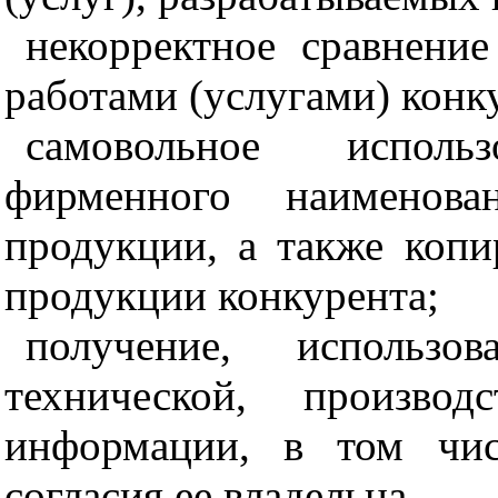
некорректно
е
сравнени
е
работами (услугам
и
) конк
самовольное использ
фирменного наименов
продукци
и
, а также копи
продукции конкур
е
нта;
полу
ч
ение
, и
спользов
технич
е
ской, производс
информации, в том чис
согласия ее влад
е
льца.