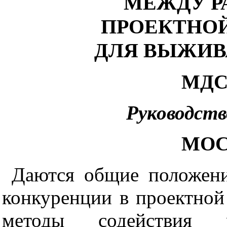
МЕЖДУ Р
ПРОЕКТНО
ДЛЯ ВЫЖИВ
МДС 
Руководств
МОС
Д
ают
ся
о
б
щие
положени
конкуренции в про
е
ктной
мето
д
ы содейст
в
ия р