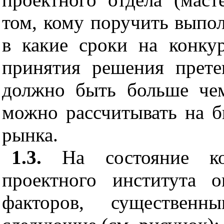
том, кому поручить выпо
в какие сроки на конкур
принятия решения прете
должно бы
т
ь больше че
можно рассчитыва
т
ь на 
рынк
а.
1.3.
На состояние ко
проектного инс
т
и
т
ута о
факторов, сущес
т
венн