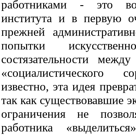
работниками - это в
института и в первую о
прежн
е
й админ
и
страти
в
н
попытки искусственн
состязательности между
«социалистического с
известно, эт
а
идея превра
так как существовавшие э
ограничения не позвол
работника «выделитьс