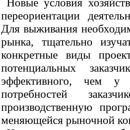
Новые условия хозяйст
переориентаци
и
деятельн
Для
в
ыж
и
вания необходи
рынка, тщательно изуча
конкретные виды
проек
п
отенц
и
альных заказчи
эффективного, чем у к
потребностей заказчи
производственную прогр
меняющейся рыночной ко