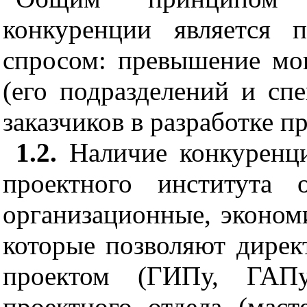
конкуренции я
в
ляется 
спросом: превышение мо
(е
го
п
одразделе
н
ий и спе
заказчиков в разработке п
1.2
.
Налич
и
е конкурен
проектного
ин
с
тит
у
т
а о
организационные, эконом
которые позволяют дирек
проектом (ГИПу,
Г
А
П
п
роектного отдела (мас