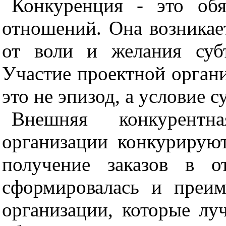
Конкуренция - это обя
отношений
. Она возникае
от в
оли и же
лания суб
У
частие прое
к
тной орган
это не эпи
зод
,
а у
с
ловие с
Внешняя конкурент
н
орга
н
и
зации
кон
курирую
пол
у
че
ние з
а
к
азов в от
сформ
и
рова
лась и п
р
еи
м
ор
г
ан
и
зации, ко
торые лу