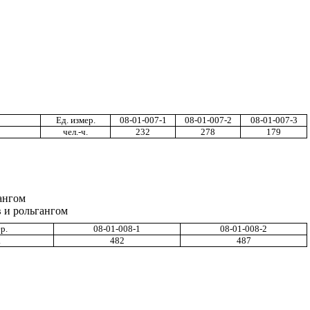
Ед
.
измер
.
08-01-
007-1
08-01-007-2
08-01-007-3
чел
.-
ч
.
232
278
179
гангом
в
и рольга
н
гом
ер
.
08-01-008-1
08-01-008-2
.
482
487