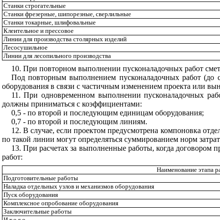
Станки строгатель
ны
е
Станки фрезерные, шипорезные, сверлильные
Станки токарные, шлифовальные
Кл
еительное и прессовое
Линии для производства столярных изделий
Лесосушильное
Линии для лесопильного производства
10. При повторном выполнении пусконаладочных работ смет
Под повторным выполнением пусконаладочных работ (до сд
оборудования в связи с частичным изменением проекта или вы
11.
При одновременном выполнении пусконаладочных работ
должны приниматься с коэффициентами:
0,5 - по второй и последующим единицам оборудования;
0,7 - по второй и последующим линиям.
12. В случае, если проектом предусмотрена компоновка отд
по такой линии могут определяться суммированием норм затра
13
. При расчетах за выполненные работы, когда договором 
работ:
Наименование этапа р
Подготовительные работы
Наладка отдельных узлов и механизмов оборудования
Пуск оборудования
Комплексное опробование оборудования
Заключительные работы
Итого