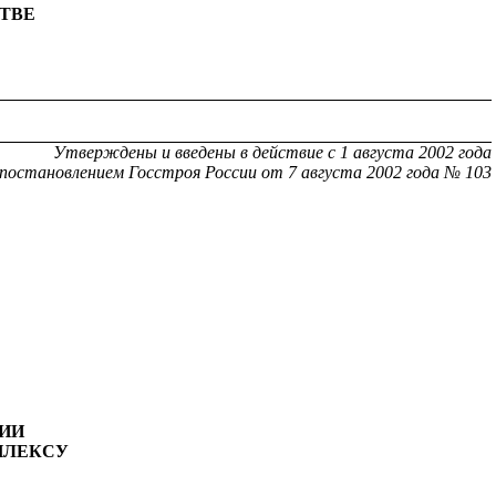
СТВЕ
Утвержд
е
ны и
вв
е
д
е
н
ы в д
е
йстви
е
с 1
а
в
г
уста 2
0
02 год
а
постановле
н
ием Госстроя России от 7 августа 2002 год
а
№ 103
ИИ
ПЛЕКСУ