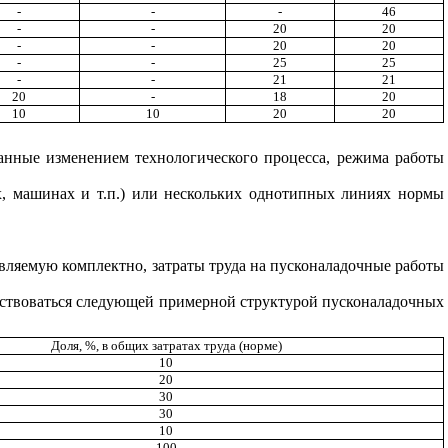
-
-
-
46
-
-
20
20
-
-
20
20
-
-
25
25
-
-
21
21
20
-
18
20
10
10
20
20
анные изменением технологического процесса, режима работы
, машинах и т.п.) или нескольких однотипных линиях нормы
вляемую комплектно, затраты труда на пус
ко
на
л
а
д
оч
ны
е работы
одствоваться следующей примерной структурой пусконаладочных
Доля, %, в общих затратах труда (норме)
10
20
30
30
10
100