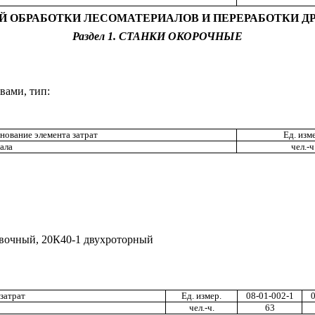
НОЙ ОБРАБОТКИ ЛЕСОМАТЕРИАЛОВ И ПЕРЕРАБОТКИ 
Раздел 1.
СТАНКИ ОКОРОЧНЫЕ
вами, тип:
нование элемента затрат
Ед
.
изм
а
л
а
чел
.-
ч
в
оч
ный
, 20К40
-1 д
в
у
хр
ото
р
ный
затрат
Ед
.
измер
.
08-01-002-1
0
чел
.-
ч
.
63