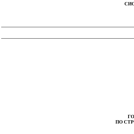
СИ
Г
ПО СТ