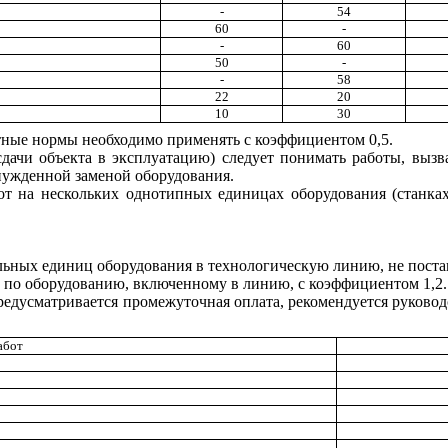
-
54
60
-
-
60
50
-
-
58
22
20
10
30
ные нормы необходимо применять с коэффициентом 0,5.
ачи объекта в эксплуатацию) следует понимать работы, вызв
нужденной заменой оборудования.
 на нескольких однотипных единицах оборудования (станках
ельных единиц оборудования в технологическую линию, не поста
т по оборудованию, включенному в линию, с коэффициентом 1,2.
предусматривается промежуточная оплата, рекомендуется руков
абот