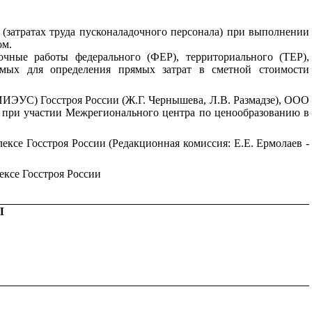
затратах труда пускона
ла
до
чног
о персонала) при выполнении
ом.
чные работы федерального (ФЕР), территориального (ТЕР),
емых для определения прямых затрат в сметной стоимости
ИИЭ
УС
) Госстроя России (Ж
.Г
. Черныш
е
ва, Л
.В
. Размадзе), ООО
 при участии Межрегионального центра по ценообразованию в
ксе Госстроя России (Редакционная комиссия: Е.Е. Ермолаев -
ксе Госстроя России
Ы