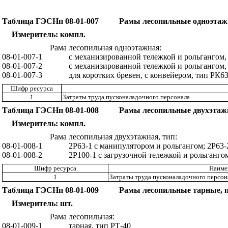
Таблица ГЭСНп 08-01-007
Рамы лесопильные одноэта
Измеритель:
к
ом
п
л.
Рама лесопильная одноэтажная:
08-
01-
007
-1
с механизированной тележкой
и
рольгангом,
08-0
1-
007
-2
с механизированной тележкой и рольгангом,
08-
01
-007
-3
для коротких бреве
н
, с конвейером, тип Р
К
63
Шифр ресурса
1
Затраты
труда
п
у
с
к
о
нал
адоч
ног
о
персона
л
а
Таблица ГЭСНп 08-01-008
Рамы лесопильные двухэта
Измер
и
тель: компл.
Рама лесопильная двухэтажная
,
т
и
п:
08-
01-
008
-1
2Р63
-1
с манипулятором и рольгангом; 2Р63
0
8
-01-008
-2
2Р100
-1
с загрузочной тележкой
и
р
о
льга
н
го
Шифр ресурса
Наимен
1
Затраты
труда
п
у
с
к
о
нал
адоч
ног
о
персон
Таблица ГЭСНп 08-01-009
Рамы лесопильные тарные, 
Измер
и
тель: шт.
Рама лесопильная:
08-
01
-009
-1
т
арная, тип РТ-40