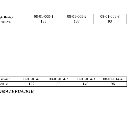
д
.
измер
.
08-01-009-1
08-01-009-2
08-01-009-3
чел
.-
ч
.
133
187
93
.
измер
.
08-01-014-1
08-01-014-2
08-01-
014-3
08-01-014-4
ел
.-
ч
.
1
27
80
149
96
ЛОМАТЕРИАЛОВ