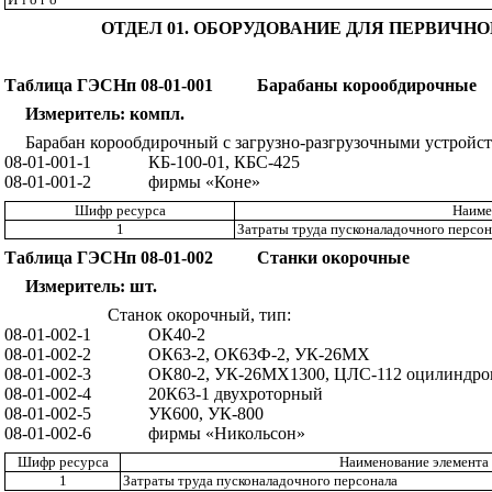
ОТДЕЛ 01. ОБОРУДОВАНИЕ ДЛЯ ПЕРВИЧ
Таблица ГЭСНп 08-01-001
Барабаны
корообдирочные
Измеритель: ко
мпл
.
Бараба
н
к
орообд
и
роч
ный
с за
г
руз
н
о-раз
г
р
у
зоч
ны
ми устройст
08-01-001-1
К
Б
-10
0-
01, К
БС-425
08-01
-0
01
-2
фирмы «Ко
н
е»
Шифр ресурса
Наиме
1
Затраты
труда
п
у
с
к
о
нал
адоч
ног
о
персон
Таблица ГЭСНп 08-01-002
Станки окорочные
Из
меритель: шт.
Станок окорочный, тип:
08-01-002-1
О
К4
0-2
08
-01
-002
-2
О
К
63-2, ОК63
Ф
-2,
УК
-26МХ
08
-01
-002
-3
ОК
80-2, УК-26
МХ13
00,
ЦЛ
С
-112
оци
л
инд
р
о
08-01-002
-4
20
К
63
-1
двухроторный
0
8-01
-002
-5
УК
600, УК
-
8
0
0
08-01-002
-6
ф
и
рмы
«Ни
кольсон
»
Шифр ресурса
Наименование элемента 
1
Затраты
труда
п
у
с
к
о
нал
адоч
ног
о
персона
л
а