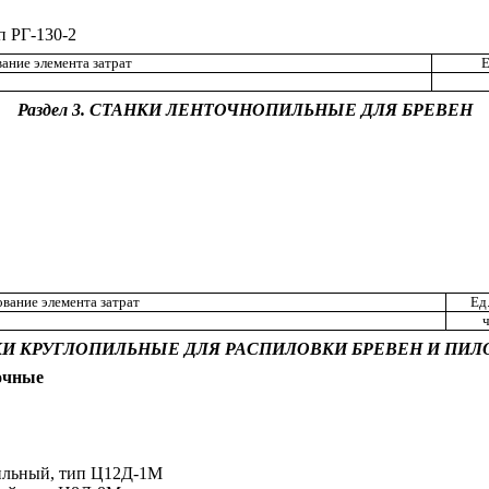
п РГ
-1
30-2
ание элемента затрат
Е
Раздел 3. СТАНКИ ЛЕНТОЧНОПИЛЬНЫЕ ДЛЯ БРЕВЕН
вание элемента затрат
Ед
ч
КИ КРУГЛОПИЛЬНЫЕ ДЛЯ РАСПИЛОВКИ БРЕВЕН И ПИ
очные
и
льн
ый
, тип Ц12Д-1
М