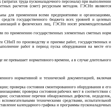
(затратах труда пускона
л
а
д
очного персонала) при выполнении
метных расчетов
(смет) ресурсным методом. ГЭСНп являются
льны для применения всеми предприятиями и организациями,
 средств государственного бюджета всех уровней и целевых
рганизаций и физических лиц, ГЭСНп носят рекомендательный
ями по применению государственных элементных сметных норм
ти СНиП по производству и приемке работ, государственных и
выполнение работ в период пуска оборудования на месте его
де не превышает нормативного времени, а в случае длительного
вленного
н
ормативной и технической документацией, включая
ации; проверка состояния смонтированного оборудования и его
изациями; проверка состояния рабочих мест в соответствии с
рии; соста
в
ление перечня обнаруженных дефе
к
тов, недоделок,
и вспомогательными техническими средствами, испытательной
ста
в
ление календарного графика и программы пусконаладочных