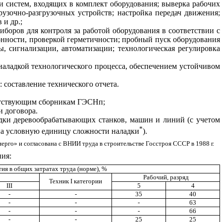
ми систем, входящих
в
комплект оборудования; выверка рабочих
рузочно-раз
г
рузочн
ы
х устройств; настройка передач движения;
тв
и
др.;
иборов для контроля за работой оборудования в соответстви
и
с
онности, проверкой герметичности; пробный пуск оборудования
ы, сиг
н
ал
и
зации, автоматизации; технологическая регул
и
ровка
на
л
адкой технологич
е
ского
проц
е
сса
,
обеспеч
е
н
ие
м устойчивом
 составление технического отчета.
етствующим сборникам Г
Э
СНп;
и
договора.
адки деревообрабатывающих станков
,
машин и линий (с учетом
*
е на условную единицу сложности наладки
).
нерго
»
и согласована с ВНИИ труда в строительстве Госстроя СССР в 1988 г.
ия:
ия в общих затратах труда (норме), %
Рабочий, разряд
Техник
I
категории
III
5
4
-
-
35
40
-
-
-
63
-
-
-
66
-
-
25
25