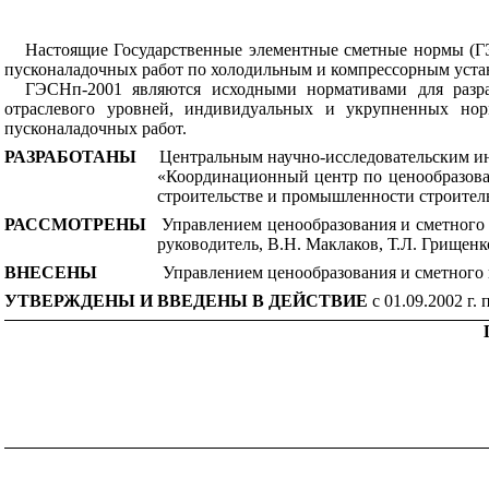
Настоящие Государственные элементные сметные нормы (ГЭС
пуско
н
а
л
адочн
ы
х работ по холодильным и компрессорным устан
ГЭСНп-2001 являются исходными нормативами для разра
отраслевого уровней, индивидуальных и укрупненных нор
пусконаладочных работ.
РАЗРАБОТАНЫ
Центральным научно-исследовательским ин
«Координационный центр по ценообразова
строительстве и промышленности строител
РАССМОТРЕНЫ
Управлением ценообразования и сметного 
руководитель, В
.Н
. Маклаков, Т
.Л
. Грищенк
ВНЕСЕНЫ
Управлением ценообразования и сметного
УТВЕРЖДЕНЫ И ВВЕДЕНЫ В ДЕЙСТВИЕ
с 01.09.2002 г.