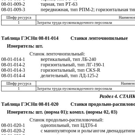
08-01-009
-2
тарная, тип РТ-63
0
8
-0
1-
009
-3
пере
д
в
и
жная, тип Р
ПМ
-2; горизонтальная ти
Шифр ресурса
Наименов
1
Затраты
труда
п
у
с
к
о
нал
адоч
ног
о
персона
л
а
Таблица ГЭСНп 08-01-014
Станки ленточнопильные
Измеритель: шт.
Стано
к л
е
нт
оч
н
о
пи
ль
ный
:
08-
01-01
4
-1
вертикальный, тип ЛБ-240
08-
01-
014
-2
горизонтальный, тип
Л
Г
-1
90
-1
08-
01
-
014-3
горизонтальный, тип
C
K
S
-
R
08-
01-
0
14-4
делительный, тип ЛД
-1
25-2
Шифр ресурса
Наимено
1
Затраты
труда
п
у
с
к
о
нал
адоч
ног
о
персона
л
а
Раздел 4.
СТАН
Таблица ГЭСНп 08-01-020
Станки продольно-распилов
Измеритель: шт. (норма 01); компл. (нормы 02, 03)
Станок продольно-распиловочный:
0
8
-01-020
-1
од
н
оп
и
льн
ый
, тип
ЦД
Т6-4
08-01-020
-2
с ман
и
пулятором и рольгангом двенадцат
и
п