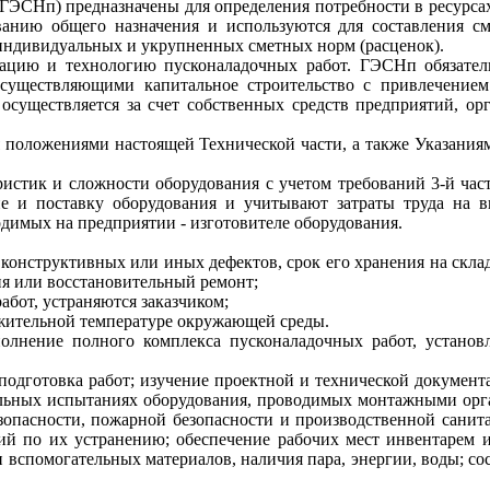
СНп) предназначены для определения потребности в ресурсах 
анию общего назначения и используются для составления
с
индивидуальных и укрупненных сметных норм (расценок).
зацию и технологию пускона
л
а
д
очн
ы
х работ. ГЭСНп обязате
существляющими капитальное строительство с привлечением
осуществляется за счет собственных средств предприятий, о
я положениями настоящей Технической части, а также Указани
ристик и сложности оборудования с учетом требований 3-й час
ие и поставку оборудования и учитывают затраты труда на 
димых на предприятии - изготовителе оборудования.
 конструктивных
и
ли иных дефектов, срок его хранения на скла
я или восстанов
и
тельный ремонт;
работ
,
устраняются заказчиком;
ожительной температуре окружающей среды.
олнение полного комплекса пусконаладоч
н
ых работ, устано
подготовка работ; изучение проектной и технической документ
ль
н
ых испытаниях оборудования, проводимых монтажными орган
зопасност
и
, пожар
н
ой безопасности и производствен
н
ой санита
ий по их устранению; обеспечен
и
е рабочих м
е
ст
и
нвентарем 
и вспомогательных материалов, наличия пара, энерги
и
, воды; со