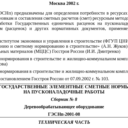
Москва 2002 г.
Нп) предназначены для определения потребности в ресурсах (
овкам и составления сметных расчетов (смет) ресурсным метод
ботки Государственных единичных расценок на пусконаладо
м (расценок) и других нормативных документов, применя
ститутом экономики и управления в строительстве (ФГУ
П
ЦН
нию и сметному нормированию в строительстве» (А.Н. Жуков)
ьных материалов (МЦЦС) Госстроя России (И
.И
. Дмитренко)
нормирования в строительстве и жилищно-коммунальном компле
ова)
 нормирования в строительстве и жилищно-коммунальном компле
 постановлением Госстроя России от 07.09.2002 г. № 103.
ГОСУДАРСТВЕННЫЕ ЭЛЕМЕНТНЫЕ СМЕТНЫЕ НОРМ
НА ПУСКОНА
Л
А
Д
ОЧН
Ы
Е РАБ
О
ТЫ
Сборник № 8
Деревообрабатывающее оборудование
ГЭСНп-2001-08
ТЕХНИЧЕСКАЯ ЧАСТЬ