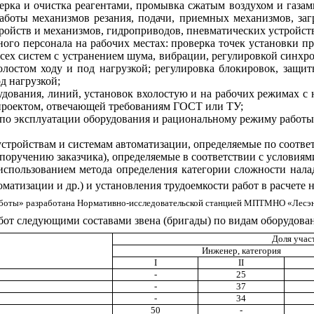
верка и очистка реагентами, промывка сжатым воздухом и газа
работы механизмов резания, подачи, приемных механизмов, за
г
ойств и механизмов, гидроприводов, пневматических устройс
ого персонала на рабочих местах: проверка точек установки пр
всех систем с устранением шума, вибрации, регулировкой синхр
олостом ходу и под нагрузкой; регулировка блокировок, защ
и
т
д нагрузкой;
удования, линий, установок вхолостую
и
на рабочих режимах с 
роектом, отв
е
чающей требова
н
иям Г
О
СТ или ТУ;
по эксплуата
ц
ии обору
д
ования и рац
и
ональному режиму работы:
устройствам и системам автоматизации, определяемые по соотв
п
оручению
з
аказчика)
,
определяемые в соответствии с условиям
использован
и
ем метода определения категории сложности нал
оматизации и др.) и установления трудоемкости работ в расчет
б
оты» разработана Нормативно-
и
сследовательской станцией
М
ПТ
М
НО
«
Лесэ
от следующими составами звена (бригады) по видам оборудован
Доля участ
Инженер, категория
I
II
-
25
-
37
-
34
50
-