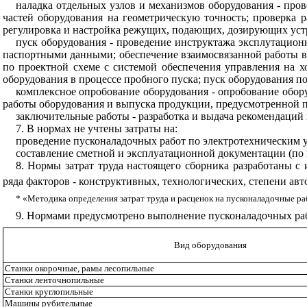
наладка отдельных узлов и механизмов оборудова
н
ия - про
частей оборудования на геометрическую точность; проверка 
регулировка и настро
й
ка режущих, подающих, дозирующих устр
пуск оборудования - проведе
н
ие инструктажа э
к
спл
ут
ационн
паспортными данными; обеспечен
и
е взаимосвязанной работы 
по проектной схеме с системой обеспечения управления на х
оборудования в процессе пробного пуска; пуск оборудования по
комплексное опробование оборудования - опробование обор
работы оборудован
и
я
и
в
ыпуска
п
роду
кции
, предусмотренной п
заключительные работы - разработка и выдача рекоменда
ц
ий 
7. В нормах не учтены затраты на:
проведение
п
уско
н
а
л
а
д
оч
ны
х работ по электротехническим 
составление сметной и эксплуатац
и
онной
д
окументации (по
8. Нормы затрат труда настоящего сборника разработаны с 
ряда факторов - конструктивных, технологических, степени авт
* «Методика определения затрат труда и расценок на пусконаладочные ра
9. Нормами предусмотрено выполнение пусконаладочных раб
Вид оборудования
Станки окорочные, рамы лесопильные
Станки ле
н
точ
н
оп
и
льн
ы
е
Станки
кру
глоп
и
ль
ны
е
Машины р
у
бительн
ы
е