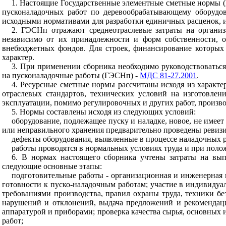
1.
Настоящие Государственные элементные сметные нормы (ГЭ
пускона
л
адочны
х
работ по деревообрабатывающему оборудов
исходными нормативами для разработки единичных расценок, 
2. ГЭСНп отражают среднеотраслевые затраты на органи
независимо от их принадлежности и форм собственности, о
внебюджетных фондов. Для строек, финансирование которых 
характер.
3. При применении сборника необходимо руководствоватьс
на пускона
л
а
д
очны
е
работы (ГЭСНп) -
МДС 81-27.2001
.
4. Ресурсные сметные нормы рассчитаны исходя из характе
отраслевых стандартов, технических условий на изготовлен
эксплуатации, помимо регулировочных и других работ, произво
5. Нормы составлены исходя из следующих условий:
оборудование, подлежащее пуску и наладке, новое, не
и
меет
или неправильного хранения предварительно проведены ревизи
дефекты оборудования, выявленные в процессе наладочных 
работы проводятся в нормальных услов
и
ях труда и при пол
6. В нормах настоящего сборника учтены затраты на вып
следующие основ
н
ые этапы:
подготовительные работы - организационная и инженерная 
готовности к п
у
ско-на
л
а
д
очн
ы
м работам; участие в индивидуа
требованиями производства, прав
и
л охраны труда, техники бе
нарушений и отклонений, выдача предложений и рекомендац
аппаратурой и приборами; проверка качества сырья, основных 
работ;