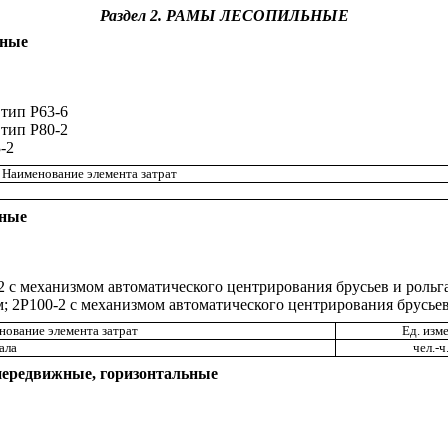
Раздел 2.
РАМЫ ЛЕСОПИЛЬНЫЕ
жные
 тип Р63-6
 тип Р80-2
-2
Наименование элемента затрат
жные
-2
с механизмом а
в
томатического
цент
р
и
р
овани
я брусьев и роль
м; 2Р100
-2 с
механизмом ав
т
омати
ч
еского
ц
ентр
и
рован
и
я брусье
ование элемента затрат
Ед
.
изм
а
л
а
чел
.-
ч
передвижные, горизонтальные