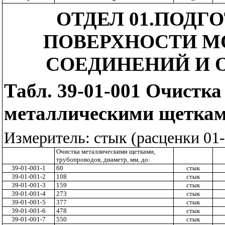
ОТДЕЛ 01.ПОДГ
ПОВЕРХНОСТИ 
СОЕДИНЕНИЙ И
Табл.
39-01-001 Очистк
металлическими щетка
Измеритель: стык (расценки 01-
Очистка металлическими щетками,
трубопроводов, диаметр, мм, до:
39-01-001-1
60
стык
39-01-001-2
108
стык
39-01-001-3
159
стык
39-01-001-4
273
стык
39-01-001-5
377
стык
39-01-001-6
478
стык
39-01-001-7
550
стык