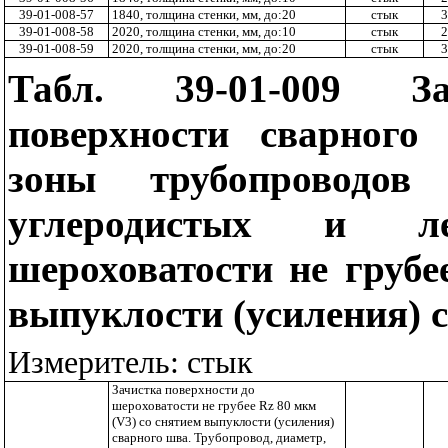
39-01-008-57
1840, толщина стенки, мм, до:20
стык
3
39-01-008-58
2020, толщина стенки, мм, до:10
стык
2
39-01-008-59
2020, толщина стенки, мм, до:20
стык
3
Табл. 39-01-009 За
поверхности сварного
зоны трубопроводо
углеродистых и л
шероховатости не груб
выпуклости (усиления) 
Измеритель: стык
Зачистка поверхности до
шероховатости не грубее
Rz
80 мкм
(
V
3) со снятием выпуклости (усиления)
сварного шва. Трубопровод, диаметр,