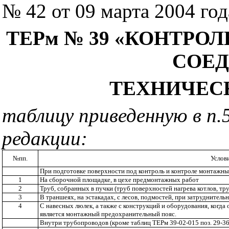
№ 42 от 09 марта 2004 год
ТЕРм № 39 «КОНТР
СОЕ
ТЕХНИЧЕСКА
таблицу приведенную в п.
редакции:
№пп.
Услов
При подготовке поверхности под контроль и контроле монтажн
1
На сборочной площадке, в цехе предмонтажных работ
2
Труб, собранных в пучки (труб поверхностей нагрева котлов, тр
3
В траншеях, на эстакадах, с лесов, подмостей, при затруднител
4
С навесных люлек, а также с конструкций и оборудования, когд
является монтажный предохранительный пояс.
Внутри трубопроводов (кроме таблиц ТЕРм 39-02-015 поз. 29-36;