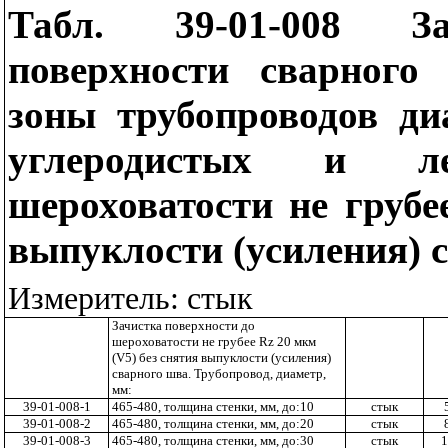
Табл. 39-01-008 За
поверхности сварного
зоны трубопроводов д
углеродистых и л
шероховатости не груб
выпуклости (усиления) 
Измеритель: стык
Зачистка поверхности до
шероховатости не грубее
Rz
20 мкм
(
V
5) без снятия выпуклости (усиления)
сварного шва. Трубопровод, диаметр,
мм:
39-01-008-1
465-480, толщина стенки, мм, до:10
стык
39-01-008-2
465-480, толщина стенки, мм, до:20
стык
39-01-008-3
465-480, толщина стенки, мм, до:30
стык
1