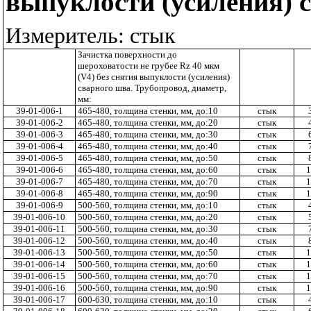
выпуклости (усиления) 
Измеритель: стык
Зачистка поверхности
до
шероховатости не грубее
Rz
40
мкм
(
V
4)
без
снятия
выпуклости (усиления)
сварного шва. Трубопровод, диаметр,
мм:
39-01-006-1
465-480, толщина стенки, мм, до:10
стык
39-01-006-2
465-480, толщина стенки, мм, до:20
стык
39-01-006-3
465-480, толщина стенки, мм, до:30
стык
39-01-006-4
465-480, толщина стенки, мм, до:40
стык
39-01-006-5
465-480, толщина стенки, мм, до:50
стык
39-01-006-6
465-480, толщина стенки, мм, до:60
стык
1
39-01-006-7
465-480, толщина стенки, мм, до:70
стык
1
39-01-006-8
465-480, толщина стенки, мм, до:90
стык
1
39-01-006-9
500-560, толщина стенки, мм, до:10
стык
39-01-006-10
500-560, толщина стенки, мм, до:20
стык
39-01-006-11
500-560, толщина стенки, мм, до:30
стык
39-01-006-12
500-560, толщина стенки, мм, до:40
стык
39-01-006-13
500-560, толщина стенки, мм, до:50
стык
1
39-01-006-14
500-560, толщина стенки, мм, до:60
стык
1
39-01-006-15
500-560, толщина стенки, мм, до:70
стык
1
39-01-006-16
500-560, толщина стенки, мм, до:90
стык
1
39-01-006-17
600-630, толщина стенки, мм, до:10
стык