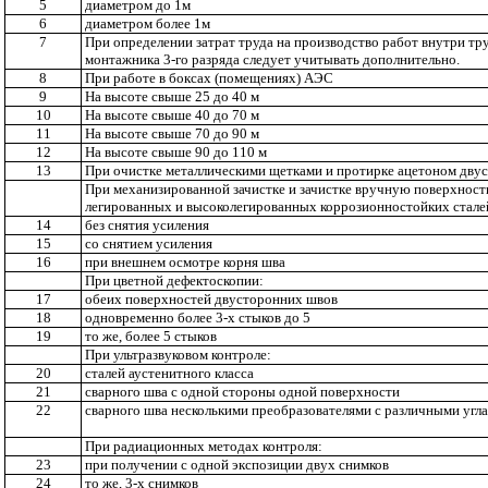
5
диаметром до 1м
6
диаметром более 1м
7
При определении затрат труда на производство работ внутри тр
монтажника 3-го разряда следует учитывать дополнительно.
8
При работе в боксах (помещениях) АЭС
9
На высоте свыше 25 до 40 м
10
На высоте свыше 40 до 70 м
11
На высоте свыше 70 до 90 м
12
На высоте свыше 90 до 110 м
13
При очистке металлическими щетками и протирке ацетоном дву
При механизированной зачистке и зачистке вручную поверхност
легированных и высоколегированных коррозионностойких стале
14
без снятия усиления
15
со снятием усиления
16
при внешнем осмотре корня шва
При цветной дефектоскопии:
17
обеих поверхностей двусторонних швов
18
одновременно более 3-х стыков до 5
19
то же, более 5 стыков
При ультразвуковом контроле:
20
сталей аустенитного класса
21
сварного шва с одной стороны одной поверхности
22
сварного шва несколькими преобразователями с различными угл
При радиационных методах контроля:
23
при получении с одной экспозиции двух снимков
24
то же, 3-х снимков