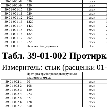
39-01-001-8
630
стык
39-01-001-9
720
стык
39-01-001-10
820
стык
39-01-001-11
920
стык
39-01-001-12
1020
стык
39-01-001-13
1220
стык
39-01-001-14
1420
стык
39-01-001-15
1620
стык
39-01-001-16
1820
стык
39-01-001-17
2020
стык
39-01-001-18
2220
стык
39-01-001-19
Очистка оборудования
1 м
Табл.
39-01-002 Протир
Измеритель: стык (расценки 01-
Протирка трубопроводов наружным
диаметром, мм, до:
39-01-002-1
60
стык
39-01-002-2
108
стык
39-01-002-3
159
стык
39-01-002-4
273
стык
39-01-002-5
377
стык
39-01-002-6
478
стык
39-01-002-7
550
стык