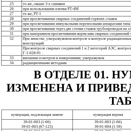
25
то же, свыше 3-х снимков
26
при использовании пленки РТ-4М
27
то же, РТ-1
28
при просвечивании сварных соединений горячих стыков
29
при просвечивании импульсными переносными аппаратами типа
30
при просвечивании через две стенки стыков трубопроводов на э
31
при панорамном просвечивании корня шва сварных соединений
32
При зачистке, ультразвуковом контроле и контроле радиационн
конструкций
При контроле сварных соединений 1 и 2 категорий АЭС, контро
Г-1-028-91 :
33
внешним осмотром и измерениями; ультразвуком
34
радиационными методами
В ОТДЕЛЕ 01. 
ИЗМЕНЕНА И ПРИВЕ
ТА
нумерация, подлежащая замене
нумерация верная
39-01-003 (1-66)
39-01-003 (1-66)
39-01-003 (67-125)
39-01-004 (1-59)