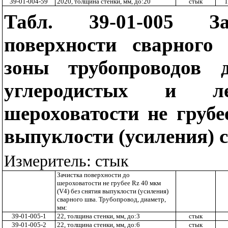
39-01-004-59
2020, толщина стенки, мм, до:20
стык
1
Табл. 39-01-005 За
поверхности сварного
зоны трубопроводов
углеродистых и л
шероховатости не груб
выпуклости (усиления) 
Измеритель: стык
Зачистка поверхности до
шероховатости не грубее
Rz
40 мкм
(
V
4) без снятия выпуклости (усиления)
сварного шва. Трубопровод, диаметр,
мм:
39-01-005-1
22, толщина стенки, мм, до:3
стык
39-01-005-2
22, толщина стенки, мм, до:6
стык