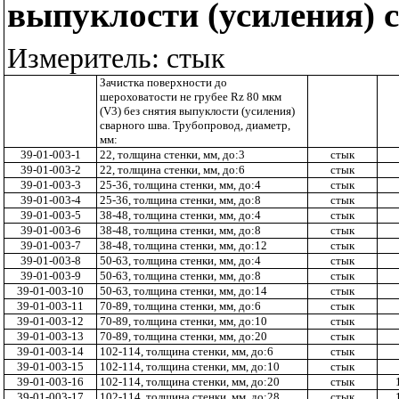
выпуклости (усиления) 
Измеритель: стык
Зачистка поверхности до
шероховатости не грубее
Rz
80 мкм
(
V
3) без снятия выпуклости (усиления)
сварного шва. Трубопровод, диаметр,
мм:
39-01-003-1
22, толщина стенки, мм, до:3
стык
39-01-003-2
22, толщина стенки, мм, до:6
стык
39-01-003-3
25-36, толщина стенки, мм, до:4
стык
39-01-003-4
25-36, толщина стенки, мм, до:8
стык
39-01-003-5
38-48, толщина стенки, мм, до:4
стык
39-01-003-6
38-48, толщина стенки, мм, до:8
стык
39-01-003-7
38-48, толщина стенки, мм, до:12
стык
39-01-003-8
50-63, толщина стенки, мм, до:4
стык
39-01-003-9
50-63, толщина стенки, мм, до:8
стык
39-01-003-10
50-63, толщина стенки, мм, до:14
стык
39-01-003-11
70-89, толщина стенки, мм, до:6
стык
39-01-003-12
70-89, толщина стенки, мм, до:10
стык
39-01-003-13
70-89, толщина стенки, мм, до:20
стык
39-01-003-14
102-114, толщина стенки, мм, до:6
стык
39-01-003-15
102-114, толщина стенки, мм, до:10
стык
39-01-003-16
102-114, толщина стенки, мм, до:20
стык
39-01-003-17
102-114, толщина стенки, мм, до:28
стык