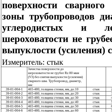
поверхности сварного
зоны трубопроводов д
углеродистых и л
шероховатости не груб
выпуклости (усиления) 
Измеритель: стык
Зачистка поверхности до
шероховатости не грубее
Rz
80 мкм
(
V
3) без снятия выпуклости (усиления)
сварного шва. Трубопровод, диаметр,
мм:
39-01-004-1
465-480, толщина стенки, мм, до:10
стык
39-01-004-2
465-480, толщина стенки, мм, до:20
стык
39-01-004-3
465-480, толщина стенки, мм, до:30
стык
39-01-004-4
465-480, толщина стенки, мм, до:40
стык
39-01-004-5
465-480, толщина стенки, мм, до:50
стык
39-01-004-6
465-480, толщина стенки, мм, до:
60
стык