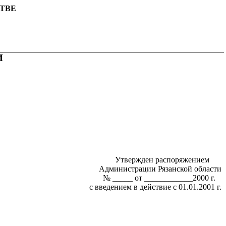
ТВЕ
И
Утвержден распоряжением
А
д
министрац
и
и Рязанской области
№ _____ от ____________2000 г.
с введен
и
ем в действие с 01.01.200
1 г
.