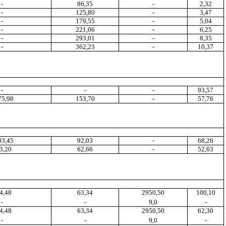
-
86,35
-
2
,3
2
-
125,80
-
3
,4
7
-
179,55
-
5,04
-
221
,0
6
-
6,25
-
293,01
-
8
,3
5
-
362,23
-
10,37
-
-
-
93,57
75,98
153,70
-
57,76
03,45
92,03
-
68,26
3,20
62
,6
6
-
52
,6
3
4,48
63,34
2950,50
100
,1
0
-
-
9,0
-
4
,4
8
63,34
2950,50
62,30
-
-
9,0
-