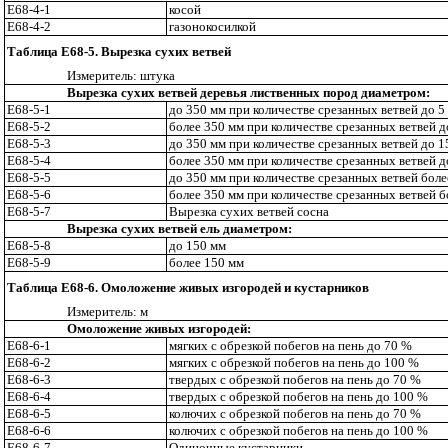
Е68-4-1
косой
Е68-4-2
газонокосилкой
Таблица Е68-5. Вырезка сухих ветвей
Измерител
ь
: штука
Вырезка сухих ветвей деревья лиственных пород диаметром:
Е68-5-1
до 350 мм при количестве срезанных ветвей до 5
Е68-5-2
более 350 мм при количестве срезанных ветвей д
Е68-5-3
до 350 мм при количестве срезанных ветвей до 1
Е68-5-4
более 350 мм при количестве срезанных ветвей д
Е68-5-5
до 350 мм при количестве срезанных ветвей боле
Е68-5-6
более 350 мм при количестве срезанных ветвей б
Е68-5-7
В
ы
рез
к
а сухих ветвей сосна
Вырезка сухих ветвей ель диаметром:
Е68-5-8
до 150 мм
Е68-5-9
бол
ее 150 мм
Таблица Е68-6. Омоложение живых изгородей и кустарников
Измерител
ь
: м
Омоложение живых изгородей:
Е68-6-1
м
ягких с обрезкой побегов на пень до 70 %
Е68-6-2
мягких с обрезкой побегов на пень до 100 %
Е68-6-3
тверд
ы
х с обрезкой побегов на пень до 70 %
Е68-6-4
твердых с обрезкой побегов на пень до 100 %
Е68-6-5
колючих с обре
з
кой побегов на пень до 70 %
Е68-6-6
колючих с обрезкой побегов на пень до 100 %
Е68-6-7
Одиночные кустарники