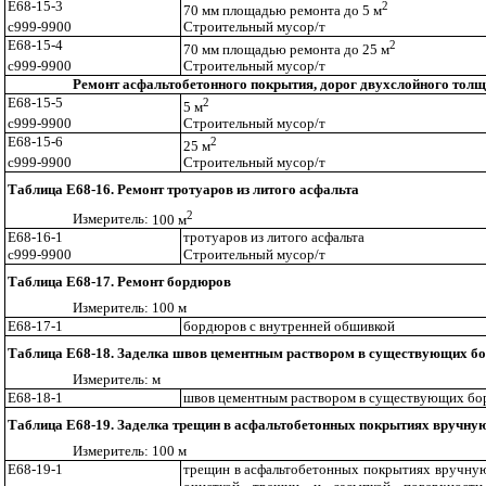
Е68-15-3
2
70 мм площадью ремонта до 5 м
с999-990
0
Строительный мусор/т
Е68-15-4
2
70 мм площадью ремонта до 25 м
с999-9900
Строительный мусор
/т
Ремонт асфальтобетонного покрытия, дорог двухслойного тол
Е68-15-5
2
5 м
с999-9900
С
троительный мусор/т
Е68-15-6
2
25 м
с999-990
0
Строительный мусор
/т
Таблица Е68-16. Ремонт тротуаров из литого асфальта
2
Измерител
ь:
100 м
Е68-16-1
тротуаро
в
и
з
литого асфальта
с999-9900
С
троительный мусор
/т
Таблица Е68-17. Ремонт бордюров
Измеритель: 100 м
Е68-17-1
бор
дю
ров с
в
нутренней обшивкой
Таблица Е68-18. Заделка швов цементным раствором в существующих б
Измеритель: м
Е68-18-1
швов
ц
ементным раствором в существую
щ
их бо
Таблица Е68-19. Заделка трещин в асфальтобетонных покрытиях вручную
Измеритель:
100 м
Е68-19-1
трещин в асфальтобетонных покрытиях вручну