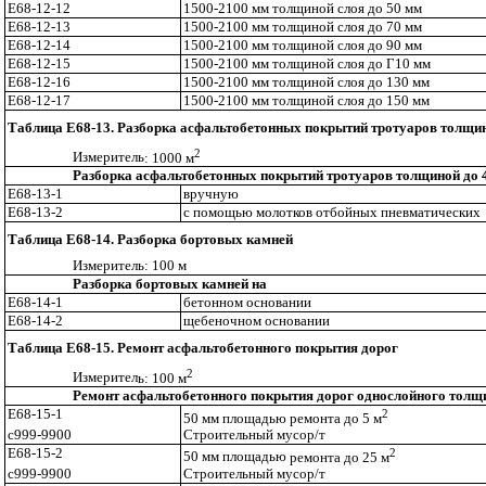
Е68-12-12
1500-2100 мм толщиной слоя до 50 мм
Е68-12-13
1500-2100 мм толщиной слоя до 70 мм
Е68-12-14
1500-2100 мм толщиной слоя до 90 мм
Е68-12-15
1500-2100 мм толщиной слоя до
Г
10 мм
Е68-12-16
1500-2100 мм толщиной слоя до 130 мм
Е68-12-17
1500-2100 мм толщиной слоя до 150 мм
Таблица Е68-13. Разборка асфальтобетонных покрытий тротуаров толщин
2
Измерител
ь
: 1000 м
Разборка асфальтобетонных покрытий тротуаров толщиной до 
Е68-13-1
вручную
Е68-13-2
с помощью молотков отбойных пневматических
Таблица E68-14. Разборка бортовых камней
Измерител
ь:
100 м
Разборка бортовых камней на
Е68-14-1
бетонном основании
Е68-14-2
ще
б
еночном основании
Таблица Е68-15. Ремонт асфальтобетонного покрытия дорог
2
Измерител
ь:
100 м
Ремонт асфальтобетонного покрытия дорог однослойного толщ
Е68-15-1
2
50 мм площадью ремонта до 5 м
с999-9900
Строительный мусор/т
Е68-15-2
2
50 мм площадь
ю
ремонта до 25 м
с999-9900
Строительный мусор/т