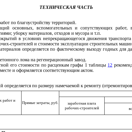
ТЕХНИЧЕСКАЯ ЧАСТЬ
бот по благоустройству территорий.
раций основных
,
вспомогательных и сопутствующих работ, вк
ями; уборку материалов, отходов и мусора и т.п.
окрытий в условиях непрекращающегося движения транспорта 
абочих-строителей и стоимости эксплуатации строительных машин
 материалов определяется по фактическому выходу годных для 
бетонного лома на регенерационн
ы
й завод.
атной его стоимости по расценкам графы 1 таблицы
12
рекоменд
 месте и оформляется соответствующим актом.
й определяется по размеру намечаемой к ремонту
(
отремонтиров
х работ и
Прямые затраты, руб.
заработная плата
рабочих-строителей
в
 до