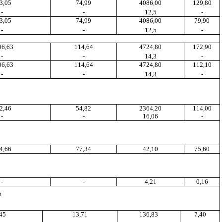
3,05
74,99
4086,00
129,80
-
-
12,5
-
3,05
74
,9
9
4086
,0
0
79,90
-
-
12,5
-
06
,6
3
114
,6
4
4724,80
172
,9
0
-
-
14,3
-
06
,6
3
114
,6
4
4724,80
112
,1
0
-
-
14,3
-
2,46
54,82
2364,20
114,00
-
-
16,06
-
4
,6
6
77,34
42
,1
0
75,60
-
-
4,21
0
,1
6
м
45
13,71
136,83
7,40