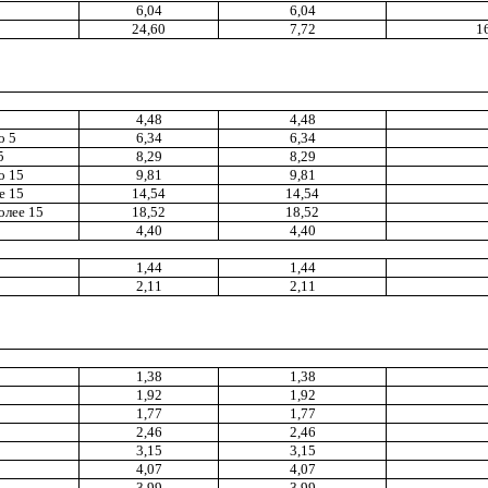
6,04
6,04
24,60
7,72
1
4
,4
8
4
,4
8
о 5
6,34
6,34
5
8,29
8,29
о 15
9,81
9,81
е 15
14,54
14,54
олее 15
18,52
18,52
4,40
4
,4
0
1,44
1,44
2,11
2
,1
1
1,38
1
,3
8
1
,9
2
1
,9
2
1,77
1,77
2
,
46
2,46
3
,1
5
3,15
4,07
4,07
3
,9
9
3,99