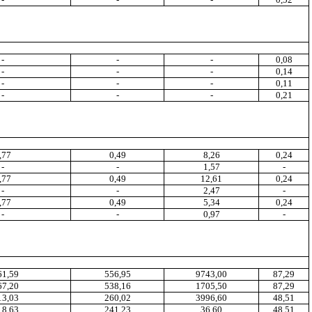
-
-
-
0,08
-
-
-
0,14
-
-
-
0,11
-
-
-
0,21
,77
0
,4
9
8,26
0,24
-
-
1
,5
7
-
,77
0
,
49
12
,6
1
0,24
-
-
2,47
-
,77
0
,4
9
5,34
0,24
-
-
0,97
-
61
,
59
556,95
9743,00
87,29
67
,
20
538,16
1705
,5
0
8
7
,29
13,03
260,02
3996,60
48
,5
1
18,63
241,23
36,60
48
,
51