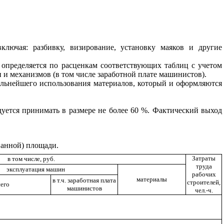
лючая: разбивку, визирование, установку маяков и другие
определяется по расценкам соответствующих таблиц с учетом
 и механизмов (в том числе заработной плате машинистов).
дальнейшего использования материалов, который и оформляются
уется принимать в размере не более 60 %. Фактический выход
анной) площади.
Затраты
в том числе, руб.
труда
эксплуатация машин
рабочих
материалы
в т.ч. заработная плата
строителей,
сего
машинистов
чел.-ч.