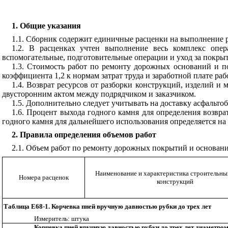
1. Общие
указания
1.1.
Сборник содержит единичные расценки на выполнение ра
1.
2. В расценках учтен выполнение весь комплекс опе
вспомогательные, подготовительные операции и уход за покрыти
1.3. Стоимость работ по ремонту дорожных оснований и п
коэффициента 1,2 к нормам затрат труда и заработной плате р
1.4. Возврат ресурсов от разборки конструкций, изделий и
двусторонним актом между подрядчиком и заказчиком.
1.5. Дополнительно следует учитывать на доставку асфальто
1.6. Процент выхода годного камня для определения возвр
годного камня для дальнейшего использования определяется на
2. Правила определения объемов работ
2
.1
. Объем работ по ремонту дорожных покрытий и основани
Наименование и характеристика строительны
Номера расценок
конструкций
Таблица Е68-1. Корчевка пней вручную давностью рубки до трех лет
Измерител
ь
: штука
Корчевка пней вручную давностью рубки до трех лет диаметром