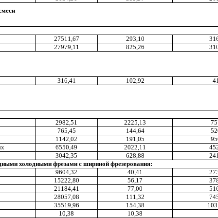
смеси
27511,67
293,10
31
27979,11
825,26
31
316
,41
102,
9
2
4
2982,51
2225
,1
3
75
7
65,
4
5
144,64
52
1142,02
191,05
95
ых
6550
,49
2022,11
45
3042,35
628
,8
8
24
ными холодными фрезами с шириной фрезерования:
9604
,3
2
40,41
27
15222,80
56,17
37
21184,41
7
7,00
51
28057
,
08
111,32
74
35519
,9
6
154,38
103
10,38
10,38