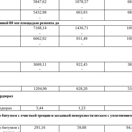
5847
,6
2
1078,57
68
-
-
5432,98
663
,9
3
68
-
-
щиной 80 мм площадью ремонта до
7168,14
1436,71
10
-
-
6662
,9
2
931,49
10
-
-
3669
,1
1
922,45
38
-
-
1204,96
628,20
53
ордюрах
рдюрах
5,44
1,23
 битумом с очисткой трещин и засыпкой поверхности песком с уплотнение
ю битумом с
291,16
59,88
94,