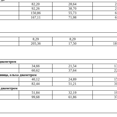
82,20
28,64
2
92
,
26
38,70
2
150,86
55,73
6
167,11
71
,9
8
6
8,29
8,29
205,36
17,50
18
 диаметром
34,66
21,54
1
60
,6
2
37,64
2
енница, ольха диаметром
40,12
24,89
1
82
,
44
51,21
3
ь диаметром
51,84
32,19
1
99,68
61,86
3