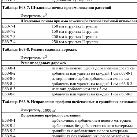
Таблица Е68-7. Штыковка почвы при омоложении растений
2
Измерител
ь
: м
Штыковка почвы при омоложении растений глубиной штыкова
Е68-7-1
150 мм в грунтах
I
группы
Е68-7-2
150 мм в грунтах
II
группы
Е68-7-3
250 мм в грунтах
I
группы
Е68-7-4
250 мм в грунтах
II
группы
Таблица Е68-8. Ремонт садовых дорожек
2
Измерител
ь
: м
Ремонт садовых дорожек:
Е68-8-1
из известнякового щебня добавлением слоя 5 см
Е68-8-2
добавлять или удалять на каждый 1 см к 68-8-1
Е68-8-3
из кирпичного щебня добавлением слоя 5 см
Е68-8-4
добавлять или удалять на каждый 1 см к 68-8-3
Е68-8-5
из шлака добавлением слоя 5 см
Е68-8-6
добавлять или удалять на каждый 1 см к 68-8-5
Таблица Е68-9. Исправление профиля щебеночных и гравийных основани
2
Измерител
ь:
1000 м
Исправление профиля оснований
Е68-9-1
щебеночных с добавлением нового мате
ри
ала
Е68-9-2
щебеночных
б
е
з
добавления нового материала
Е68-9-3
гравийных с добавлением нового
м
атериала
Е68-9-4
гравийных без добавления нового материала