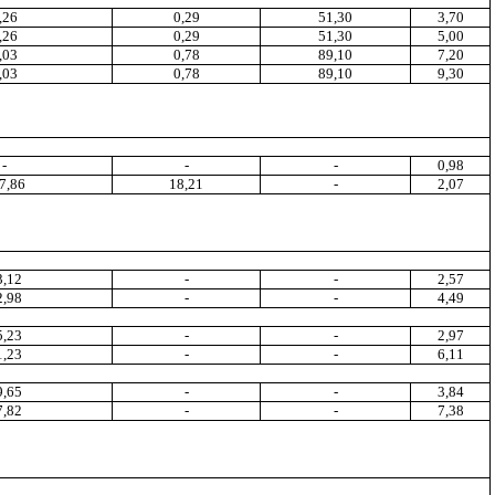
,26
0,29
51,30
3,70
,26
0,29
51
,3
0
5,00
,0
3
0,78
89,10
7
,2
0
,03
0,78
89,10
9
,3
0
-
-
-
0
,9
8
7,86
18,21
-
2,07
3
,1
2
-
-
2,57
2,98
-
-
4,49
5,23
-
-
2,97
1,23
-
-
6
,1
1
9,65
-
-
3,84
7,82
-
-
7,38