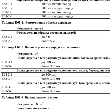
Е68-1-1
500 мм мягких пород
Е68-1-2
500 мм твердых пород
Е68-1-3
700 мм мягких пород
Е68-1-4
700 мм твердых пород
Таблица Е68-2. Формовочная обрезка деревьев
Измерител
ь
: штука
Формовочная обрезка деревьев высотой
Е68-2-1
до 5 м
Е68-2-2
более 5 м
Таблица Е68-3. Валка деревьев в городских условиях
3
Измерител
ь
: м
Валка деревьев в городских условиях липа, сосна, кедр, тополь
Е68-3-1
до 300 мм
Е68-3-2
более 300 мм
Валка деревьев в городских условиях ель, пихта, береза, листв
Е68-3-3
до 300 мм
Е68-3-4
более 300 мм
Валка деревьев в городских условиях дуб, бук, граб, клен, ясен
Е68-3-5
до 300 мм
Е68-3-6
более 300 мм
Таблица Е68-4. Выкашивание газонов
2
Измеритель:
100 м
Выкашивание газонов