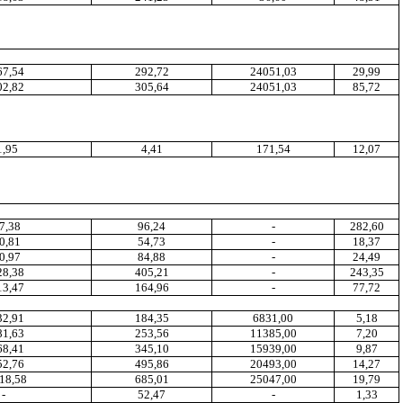
67,54
292,72
24051,03
29
,9
9
02,82
305,64
24051,03
85,72
1
,9
5
4,41
171,54
12
,07
7,38
96,24
-
282
,6
0
0,81
54,73
-
18
,3
7
0,97
84,88
-
24
,4
9
2
8,38
405,21
-
243
,3
5
13,47
164
,9
6
-
77,72
32
,9
1
184,35
6831,00
5
,1
8
81,63
253,56
11385,00
7,20
68,41
345,10
15939
,0
0
9
,8
7
52,76
495,86
20493,00
14
,2
7
18,5
8
685,01
25047,00
19,79
-
52
,4
7
-
1
,3
3