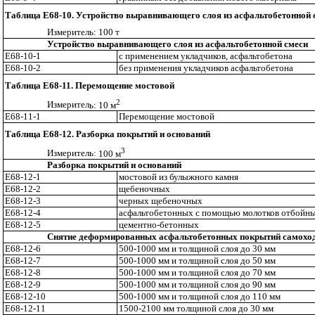
Таблица Е68-10. Устройство выравнивающего слоя из асфальтобетонной 
Измеритель: 100 т
Устройство выравнивающего слоя из асфальтобетонной смеси
Е68-10-1
с применением укладчиков,
а
сфальтобетона
Е68-1
0
-2
без применения укладчиков асфальтобе
т
она
Таблица Е68-11. Перемощение мостовой
2
Измерител
ь
:
10 м
Е68-11-1
Перемо
щ
е
ни
е мостовой
Таблица Е68-12. Разборка покрытий и оснований
3
Измерител
ь:
100 м
Разборка покрытий и оснований
Е68-12-1
мостово
й
из
б
улыжного камня
Е68-12-2
щебеноч
ны
х
Е68-12-3
черных
щ
е
б
еночных
Е68-12-4
асфал
ьтобет
онных с помощью молотков отбойн
Е68-12-5
цемен
тно-бето
нных
Снятие деформированных асфальтобетонных покрытий самоход
Е68-12-6
500-1000 мм и тол
щ
иной слоя до 30
м
м
Е68-12-7
5
00-1000 мм и тол
щ
иной слоя до 50 мм
Е68-12-8
500-1000 мм и толщиной слоя до 70 мм
Е68-12-9
500-1000 мм и толщиной слоя до 90 мм
Е68-12-10
500-1000 мм и толщиной слоя до 110 мм
Е68-12-11
1500-2100 мм толщиной слоя до 30 мм