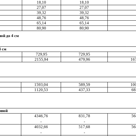
18
,1
0
18,10
27,07
27,07
39
,3
2
39,32
48,76
48,76
65,14
65,14
80,90
80
,9
0
ой до 4 см
4 см
729,95
729,95
2155,94
479,96
16
1593,04
589,59
10
1120,53
437
,
33
68
иной
4346,76
831,78
56
-
-
4032
,6
6
517,68
56
-
-