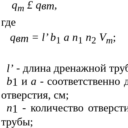
q
£
q
,
вт
m
где
q
= l’ b
a n
n
V
;
вт
1
1
2
m
l
’
- длина дренажной тру
b
и
a
-
соответственно
1
отверстия, см;
n
- количество отверс
1
трубы;