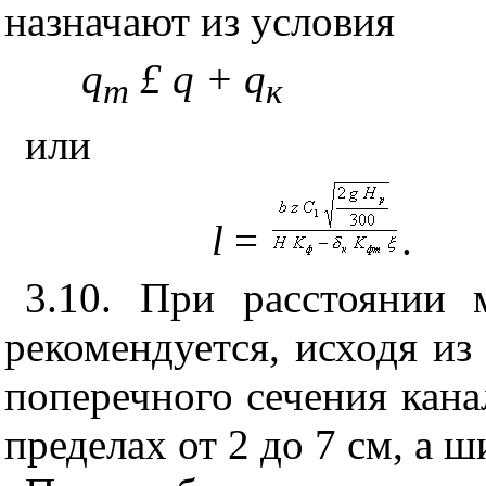
назначают из условия
q
£
q + q
m
к
или
l
=
.
3.10. При расстоянии
рекомендуется, исходя из
поперечного сечения кана
пределах от 2 до 7 см, а ш