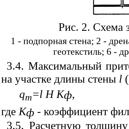
Рис. 2. Схема 
1 - подпорная стена; 2 - дрен
геотекстиль; 6 - д
3.4. Максимальный прит
на участке длины стены
l
q
=l H K
,
ф
m
где
K
- коэффициент филь
ф
3.5. Расчетную толщин