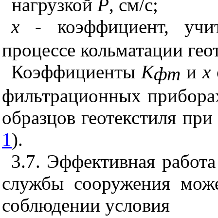
нагрузкой
Р
, см/с;
x
- коэффициент, уч
процессе кольматации гео
Коэффициенты
K
и
x
фт
фильтрационных прибора
образцов геотекстиля при
1
).
3.7. Эффективная работа
службы сооружения мож
соблюдении условия