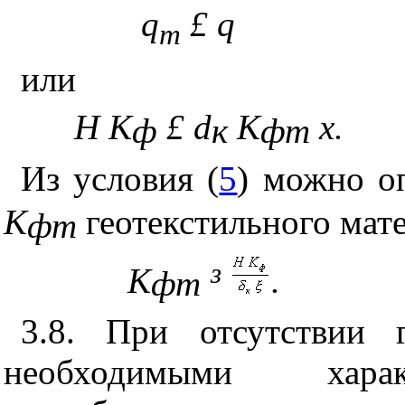
q
£
q
m
или
H
K
£
d
K
x
.
ф
к
фт
Из условия (
5
) можно о
K
геотекстильного мате
фт
K
³
.
фт
3.8. При отсутствии 
необходимыми харак