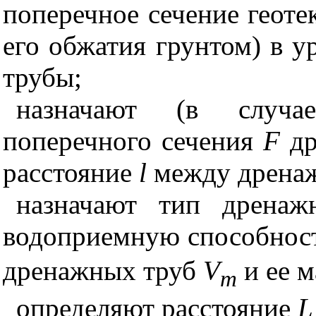
поперечное сечение геоте
его обжатия грунтом) в 
трубы;
назначают (в случа
поперечного сечения
F
др
расстояние
l
между дренаж
назначают тип дренаж
водоприемную способнос
дренажных труб
V
и ее 
m
определяют расстояние
L