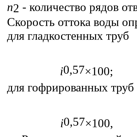
n
- количество рядов от
2
Скорость оттока воды оп
для гладкостенных труб
0,57
i
×
100;
для гофрированных труб
0,57
i
×
100,