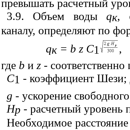
превышать расчетный ур
3.9. Объем воды
q
, 
к
каналу, определяют по фо
q
= b z C
,
к
1
где
b
и
z
-
соответственно 
С
- коэффициент Шези; 
1
g
- ускорение свободного
H
- расчетный уровень 
p
Необходимое расстояни