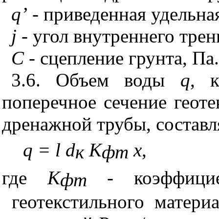
q
’
- приведенная удельная
j
- угол внутреннего трени
С
- сцепление грунта, Па.
3.6. Объем воды
q
, 
поперечное сечение геоте
дренажной трубы, составл
q
=
l
d
K
x
,
к
фт
где
K
- коэффицие
фт
геотекстильного матери