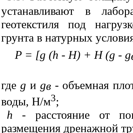
устанавливают в лабор
геотекстиля под нагру
грунта в натурных услови
P
= [
g
(
h
-
H
) +
H
(
g
-
g
где
g
и
g
-
объемная плот
в
3
воды, Н/м
;
h
- расстояние от пов
размещения дренажной тр