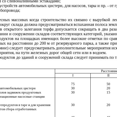
и со сливоналивными эстакадами;
стройств автомобильных цистерн, для насосов, тары и пр. - от 
убопровода;
ных массивах когда строительство их связано с вырубкой лес
вокруг склада должна предусматриваться вспаханная полоса земл
в открытого залегания торфа допускается сокращать в два раз
дании и сооружении складов
соответствующих категорий, указанн
дуктов на площадках имеющих более высокие отметки по срав
х на расстоянии до 200 м от резервуарного парка, а также пр
ровне) следует предусматривать дополнительные мероприятия и
риятия, на пути железных дорог общей сети или в водоем.
одуктов до зданий и сооружений склада следует принимать по та
Расстояние
I
II
75
50
 автомобильных цистерн
30
20
узлов задвижек продуктовых
30
15
лизационные насосные станции
тепродуктов в таре и для хранения
30
20
ктов сбора отработанных