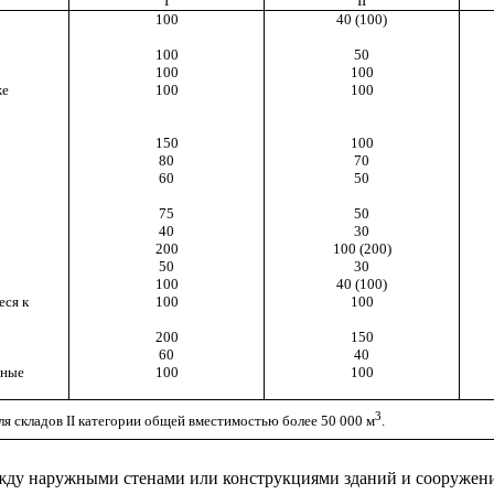
I
II
100
40 (100)
100
50
100
100
же
100
100
150
100
80
70
60
50
75
50
40
30
200
100 (200)
50
30
100
40 (100)
еся к
100
100
200
150
60
40
ьные
100
100
3
для складов
II
категории общей вместимостью более 50 000 м
.
ежду наружными стенами или конструкциями зданий и сооружен