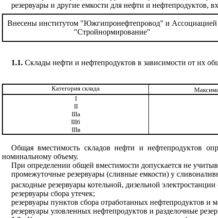
резервуары и другие емкости для нефти и нефтепродуктов, в
Внесены институтом "Южгипронефтепровод" и Ассоциацией
"Стройнормирование"
1.1.
Склады нефти и нефтепродуктов в зависимости от их общ
Категория склада
Максима
I
II
III
а
III
б
III
в
Общая вместимость складов нефти и нефтепродуктов опр
номинальному объему.
При определении общей вместимости допускается не учитыв
промежуточные резервуары (сливные емкости) у сливоналивн
расходные резервуары котельной, дизельной электростанции
резервуары сбора утечек;
резервуары пунктов сбора отработанных нефтепродуктов и ма
резервуары уловленных нефтепродуктов и разделочные резе