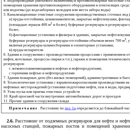
4. Водопроводные (питьевого назначения) и противопожарные насосные ст
помещения хранения противопожарного оборудования и огнегасящих средс
или водоемы (до водозаборных колодцев или места забора воды)
5. Канализационные очистные сооружения производственных сточных вод (
а) пруды-отстойники, шламонакопители, закрытые нефтеловушки, флотац
2
(площадью зеркала 400 м
и более), буферные резервуары и резервуары-
более;
б) флотационные установки и фильтры в зданиях, закрытые нефтеловушк
3
буферные резервуары и резервуары-отстойники объемом менее 700 м
, 
включая резервуары-шламосборники и озонаторные установки;
в) пруды-испарители
6. Здания и сооружения с производственными процессами с применением отк
нефти, котельные, процессы сварки и т.п.), гаражи и помещения техническо
резервуаров:
с легковоспламеняющимися нефтью и нефтепродуктами;
с горючими нефтью и нефтепродуктами
7. Здания пожарных депо (без жилых помещений), административные и быт
8. Технологические установки с взрывопожароопасными производствами на
нефтяных месторождений (установки подготовки нефти, газа и воды, предва
9. Узлы пуска или приема очистных устройств
10. Край проезжей части внутренних автомобильных дорог и проездов
11. Прочие здания и сооружения склада
Примечание
.
Расстояние по
поз. 1а
определяется до ближайшей част
2.6.
Расстояние от подземных резервуаров для нефти и нефт
насосных станций, пожарных постов и помещений хранения