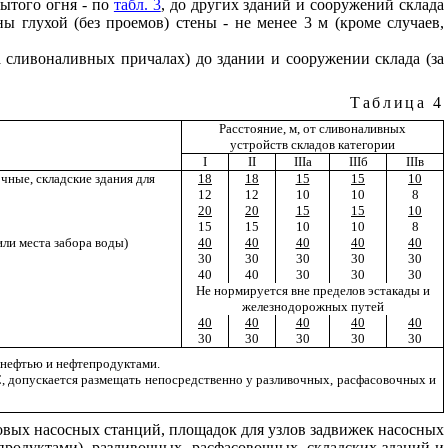
ытого огня - по
табл. 3
, до других зданий и сооружений склада
ы глухой (без проемов) стены - не менее 3 м (кроме случаев,
сливоналивных причалах) до здании и сооружении склада (за
Таблица 4
Расстояние, м, от сливоналивных
устройств складов категории
I
II
III
а
III
б
III
в
чные, складские здания для
18
18
15
15
10
12
12
10
10
8
20
20
15
15
10
15
15
10
10
8
ли места забора воды)
40
40
40
40
40
30
30
30
30
30
40
40
30
30
30
Не нормируется вне пределов эстакады и
железнодорожных путей
40
40
40
40
40
30
30
30
30
30
и нефтью и нефтепродуктами.
, допускается размещать непосредственно у разливочных, расфасовочных и
овых насосных станций, площадок для узлов задвижек насосных
родуктами), разливочных, расфасовочных, складских зданий и