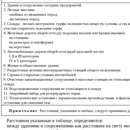
1. Здания и сооружения соседних предприятий
2. Лесные массивы:
хвойных и смешанных пород
лиственных пород
3. Склады : лесных материалов, торфа, волокнистых веществ, соломы, а так 
участки открытого залегания торфа
4. Железные дороги общей сети (до подошвы насыпи или бровки выемки):
на станциях
на разъездах и платформах
на перегонах
5. Автомобильные дороги общей сети (край проезжей части):
I
,
II
и
III
категории
IV
и
V
категории
6. Жилые и общественные здания
7. Раздаточные колонки автозаправочных станций общего пользования
8. Гаражи и открытые стоянки автомобилей
9. Очистные канализационные сооружения и насосные станции не относящи
складу
10. Водозаправочные сооружения не относящиеся к складу
11. Аварийный амбар для резервуарного парка
12. Технологические установки с взрывоопасными производствами
и факел
установки для сжигания газа
Примечание
. Расстояния, указанные в скобках, следует принимать 
Расстояния указанные в таблице, определяются
:
между зданиями и сооружениями как расстояние на свету м