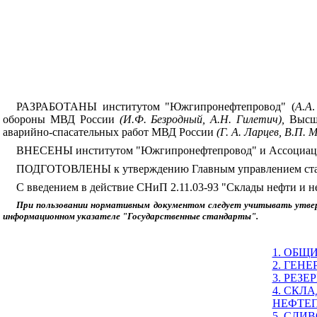
РАЗРАБОТАНЫ институтом "Южгипронефтепровод" (
А.А
обороны МВД России
(И.Ф. Безродный, А.Н. Гилетич),
Высше
аварийно-спасательных работ МВД России
(Г. А. Ларцев,
В.П. М
ВНЕСЕНЫ институтом "Южгипронефтепровод" и Ассоциаци
ПОДГОТОВЛЕНЫ к утверждению Главным управлением станд
С введением в действие СНиП 2.11.03-93 "Склады нефти и
При пользовании нормативным документом следует учитывать утвер
информационном указателе "Государственные стандарты".
1. ОБЩ
2. ГЕН
3. РЕЗ
4. СКЛ
НЕФТЕП
5. СЛИ