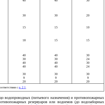
40
40
30
30
30
20
15
15
10
18
15
15
40
40
30
30
30
24
40
40
30
40
40
24
30
30
30
9
9
9
20
20
20
соответствии с
п. 2.1
.
 до водопроводных (питьевого назначения) и противопожарных
отивопожарных резервуаров или водоемов (до водозаборных