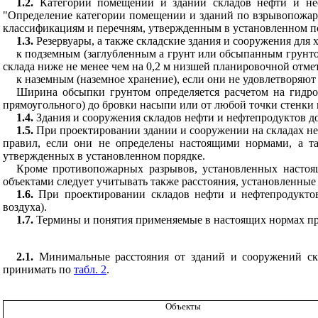
1.2.
Категории помещении и здании складов нефти и не
"Определение категории помещении и зданий по взрывопожар
классификациям и перечням, утвержденным в установленном п
1.3.
Резервуары, а также складские здания и сооружения для 
к подземным (заглубленным а грунт или обсыпанным грунто
склада ниже не менее чем на 0,2 м низшей планировочной отмет
к наземным (наземное хранение), если они не удовлетворяю
Ширина обсыпки грунтом определяется расчетом на гидрос
прямоугольного) до бровки насыпи или от любой точки стенки 
1.4.
Здания и сооружения складов нефти и нефтепродуктов 
1.5.
При
проектировании здании
и сооружении на складах н
правил, если они не определены настоящими нормами, а т
утвержденных в установленном порядке.
Кроме противопожарных разрывов, установленных настоя
объектами следует учитывать также расстояния, установленны
1.6
.
При проектировании складов нефти и нефтепродуктов
воз
духа)
.
1.7.
Термины и понятия применяемые в настоящих нормах пр
2.1.
Минимальные расстояния от зданий и сооружений ск
принимать по
табл. 2
.
Объекты