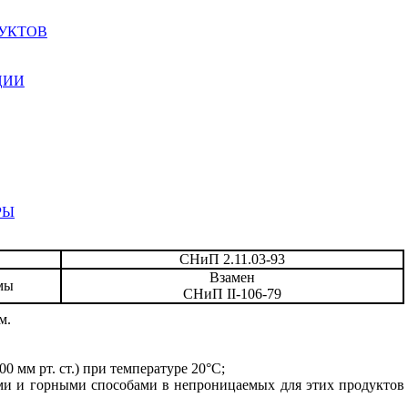
ДУКТОВ
ЦИИ
РЫ
СНиП 2.11.03-93
Взамен
мы
СНиП
II
-106-79
м.
00 мм рт.
c
т.) при температуре 20
°
С;
ми и горными способами в непроницаемых для этих продуктов