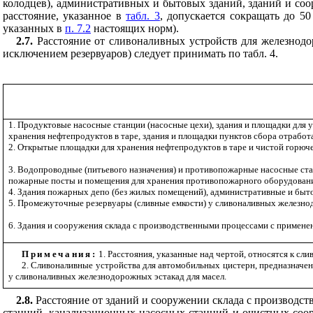
колодцев), административных и бытовых зданий, зданий и со
расстояние, указанное в
табл. 3
, допускается сокращать до 5
указанных в
п. 7.2
настоящих норм).
2.7.
Расстояние от сливоналивных устройств для железнодо
исключением резервуаров) следует принимать по табл. 4.
1. Продуктовые насосные станции (насосные цехи), здания и площадки для
у
хранения нефтепродуктов в таре, здания и площадки пунктов сбора отрабо
2. Открытые площадки для хранения нефтепродуктов в таре и чистой горюче
3. Водопроводные (питьевого назначения) и противопожарные насосные ста
пожарные посты и помещения для хранения противопожарного оборудовани
4. Здания пожарных депо (без жилых помещений), административные и быт
5. Промежуточные резервуары (сливные емкости) у сливоналивных железн
6. Здания и сооружения склада с производственными процессами с примене
Примечания:
1. Расстояния, указанные над чертой, относятся к с
2. Сливоналивные устройства для автомобильных цистерн, предназначе
у сливоналивных железнодорожных эстакад для масел.
2.8.
Расстояние от зданий и сооружении склада с производс
станций, канализационных насосных станций и очистных соор