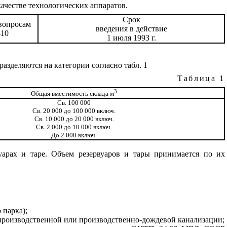
качестве технологических аппаратов.
Срок
вопросам
введения в действие
-10
1 июля 1993 г.
азделяются на категории согласно табл. 1
Таблица 1
3
Общая вместимость склада м
Св
. 100 000
Св. 20 000 до 100 000 включ.
Св. 10 000 до 20 000 включ.
Св. 2 000 до 10 000 включ.
До 2 000 включ.
арах и таре. Объем резервуаров и тары принимается по их
 парка);
производственной или производственно-дождевой канализации;