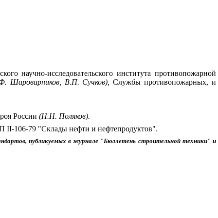
ского научно-исследовательского института противопожарной
Ф.
Шароварников, В.П. Сучков),
Службы противопожарных, и
роя России
(Н.Н. Поляков).
иП
II
-106-79
"Склады нефти и нефтепродуктов".
андартов, публикуемых в журнале "Бюллетень строительной техники" и