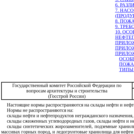
6. РАЗ
7. НАС
(ПРОДУ
8. ПОЖ
9. ТРЕ
10. ОС
НЕФТЕ
ПРИЛОЖ
ПРИЛО
ПРИЛО
ОСОБ
ПОЖА
ТИПЫ
Государственный комитет Российской Федерации по
вопросам архитектуры и строительства
(Госстрой России)
Настоящие нормы распространяются на склады нефти и нефт
Нормы не распространяются на:
склады нефти и нефтепродуктов негражданского назначения
склады сжиженных углеводородных газов, склады нефти и не
склады синтетических жирозаменителей, подземные хранил
массивах горных пород, и ледогрунтовые хранилища для нефти