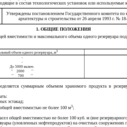
ходящие в состав технологических установок или используемые 
Утверждены постановлением Государственного комитета по 
архитектуры и строительства от 26 апреля 1993 г. № 18
1. ОБЩИЕ ПОЛОЖЕНИЯ
ей вместимости и максимального объема одного резервуара подр
3
льный объем одного резервуара,.м
-
-
До 5000 включ.
’’
2000
’’
’’
700
’’
еделяется суммарным объемом хранимого продукта в резерву
ать:
ых эстакад;
3
 общей вместимостью не более 100 м
;
сел общей вместимостью не более 100 куб. м (вне резервуарного
рвуары (уловленных нефтепродуктов) на очистных сооружениях 