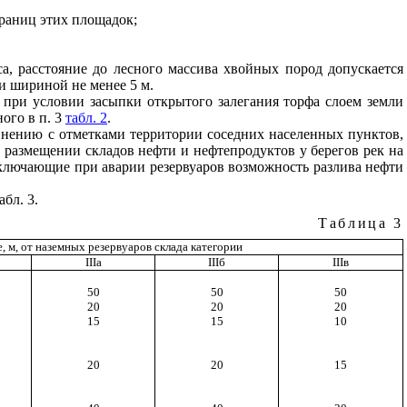
границ этих площадок;
а, расстояние до лесного массива хвойных пород допускается
и шириной не менее 5 м.
а при условии засыпки открытого залегания торфа слоем земли
ого в п
. 3
табл. 2
.
нению с отметками территории соседних населенных пунктов,
и размещении складов нефти и нефтепродуктов у берегов рек на
сключающие при аварии резервуаров возможность разлива нефти
бл. 3.
Таблица 3
, м, от наземных резервуаров склада категории
III
а
III
б
III
в
50
50
50
20
20
20
15
15
10
20
20
15