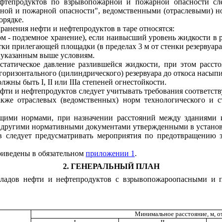
фтепродуктов по взрывопожарной и пожарной опасности с
ной и пожарной опасности", ведомственными (отраслевыми) н
орядке.
хранения нефти и нефтепродуктов в таре относятся:
м - подземное хранение), если наивысший уровень жидкости в 
ки прилегающей площадки (в пределах 3 м от стенки резервуара 
т указанным выше условиям.
татическое давление разлившейся жидкости, при этом расстоя
горизонтального (цилиндрического) резервуара до откоса насыпи
должны быть
I
, II или
III
а степеней огнестойкости.
ефти и нефтепродуктов следует учитывать требования соответс
акже отраслевых (ведомственных) норм технологического и
с
щими нормами, при назначении расстояний между зданиями 
е другими нормативными документами утвержденными в установл
 следует предусматривать мероприятия по предотвращению з
иведены в обязательном
приложении 1
.
2. ГЕНЕРАЛЬНЫЙ ПЛАН
ладов нефти и нефтепродуктов с взрывопожароопасными и п
Минимальное расстояние, м, о