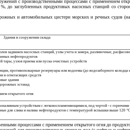
оружений с производственными процессами с применением откр
0 %, до заглубленных продуктовых насосных станций со сторон
рожных и автомобильных цистерн морских и речных судов (на 
Здания и сооружения склада
злов задвижек насосных станций, узлы учета и замера, разливочные, расфасово
танных нефтепродуктов
й тары, узлов приема или пуска очистных устройств
нции, противопожарные резервуары или водоемы (до водозаборного колодца и
я и огнегасящих средств
овые здания
одорожных эстакад
нием открытого огня
ливоналивным устройствам с легковоспламеняющимися, под чертой - с горючим
нные для слива и налива нефтепродуктов с температурой вспышки выше 120
°
С
твенными процессами с применением открытого огня до продукт
ужений для производственных сточных вод (с нефтью и нефтеп