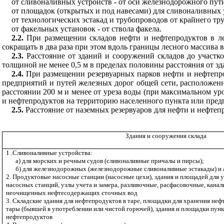
от сливоналивных устройств - от оси железнодорожного пут
от площадок (открытых и под навесами) для сливоналивных у
от технологических эстакад и трубопроводов от крайнего тр
от факельных установок - от ствола факела.
2.2.
При размещении складов нефти и нефтепродуктов в лес
сокращать в два раза при этом вдоль границы лесного массива 
2.3.
Расстояние от зданий и сооружений складов до участко
толщиной не менее 0,5 м в пределах половины расстояния от з
2.4.
При размещении резервуарных парков нефти и нефтепро
предприятий и путей железных дорог общей сети, расположенны
расстоянии 200 м и менее от уреза воды (при максимальном у
и нефтепродуктов на территорию населенного пункта или предп
2.5.
Расстояние от наземных резервуаров для нефти и нефтепр
Здания и сооружения склада
1 .Сливоналивные устройства:
а)
для морских и речным судов (сливоналивные причалы и пирсы);
б) для железнодорожных (железнодорожные сливоналивные эстакады) и
2. Продуктовые насосные станции (насосные цехи), здания и площадей для 
насосных станций, узлы учета и замера, разливочные, расфасовочные, кана
неочищенных нефтесодержащих сточных вод
3. Складские здания для нефтепродуктов в таре, площадки для хранения неф
тары (бывшей в употреблении или чистой горючей), здания и площадки пун
нефтепродуктов