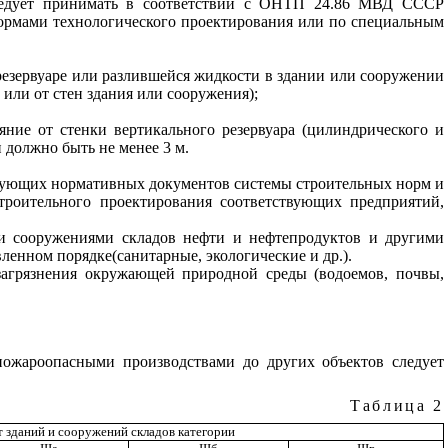
ледует принимать в соответствии с ОНТП 24.86 МВД СССР
ормами технологического проектирования или по специальным
резервуаре или разлившейся жидкости в здании или сооружении
или от стен здания или сооружения);
ние от стенки вертикального резервуара (цилиндрического и
 должно быть не менее 3 м.
твующих нормативных документов системы строительных норм и
троительного проектирования
соответствующих предприятий,
и сооружениями складов нефти и нефтепродуктов и другими
енном порядке(санитарные, экологические и др.).
агрязнения окружающей природной среды (водоемов, почвы,
ожароопасными производствами до других объектов следует
Таблица 2
т зданий и сооружений складов категории