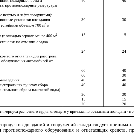
анции, пожарные посты и
40
40
тв, противопожарные резервуары
с нефтью и нефтепродуктами):
ионные установки вне здания
30
30
3
отстойники объемом 700 м
и
2
15
15
и (площадью зеркала менее 400 м
установки по отмывке осадка
24
24
рытого огня (печи для разогрева
го обслуживания автомобилей от
60
40
60
30
овые здания
40
40
 центральных пунктах сбора
40
40
рительного сброса пластовой воды)
30
30
15
15
20
20
и корпуса расчетного судна, стоящего у причала, по остальным позициям - в 
епродуктов до зданий и сооружений склада следует принимать
 противопожарного оборудования и огнегасящих средств, пр